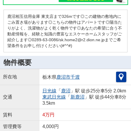
鹿沼相互信用金庫 東支店まで326mです◎この建物の敷地内に
ごみ置き場があります◎こちらの物件はアパートです◎陽当た
りがよく、洗濯物がよく乾く物件です◎あなたの希望に合う不
動産情報を、経験と知識の豊富なエスケーホームスタッフがご
紹介します◎0289-63-0086/sk.home2@r2.dion.ne.jpまでご希
望条件をお申し付けください(#^^#)
物件概要
所在地
栃木県
鹿沼市
千渡
日光線
「
鹿沼
」駅 徒歩25分車5分 2.0km
交通
東武日光線
「
新鹿沼
」駅 徒歩44分車8分
3.5km
賃料
4万円
管理費等
4,000円