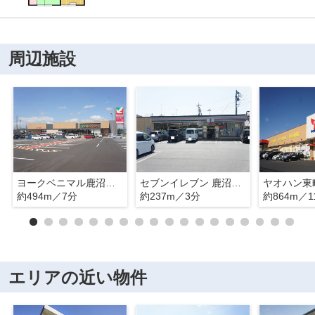
周辺施設
ヨークベニマル鹿沼千渡店
セブンイレブン 鹿沼千渡店
ヤオハン東
約494m／7分
約237m／3分
約864m／1
エリアの近い物件