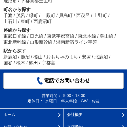
鹿沼市
/
下都賀郡壬生町
町名から探す
千渡
/
茂呂
/
緑町
/
上殿町
/
貝島町
/
西茂呂
/
上野町
/
上石川
/
東町
/
西鹿沼町
路線から探す
東武日光線
/
日光線
/
東武宇都宮線
/
東北本線
/
烏山線
/
東北新幹線
/
山形新幹線
/
湘南新宿ライン宇須
駅から探す
新鹿沼
/
鹿沼
/
樅山
/
おもちゃのまち
/
安塚
/
北鹿沼
/
国谷
/
楡木
/
鶴田
/
宇都宮
電話でお問い合わせ
営業時間：
9:00～18:00
定休日：
水曜日・年末年始・GW・お盆
ホーム
会社概要