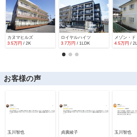
カヌマヒルズ
ロイヤルハイツ
3.5
万
円
/ 2K
3.7
万
円
/ 1LDK
4.5
万
円
/ 2
お客様の声
玉川智也
貞廣綾子
玉川智也