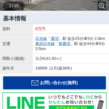
1 / 15
基本情報
賃料
4万円
日光線
「
鹿沼
」駅 徒歩25分車5分 2.0km
交通
東武日光線
「
新鹿沼
」駅 徒歩44分車8分
3.5km
間取り(面積)
1LDK(41.60㎡)
築年月
1989年 12月(築36年)
お問い合わせ(無料)