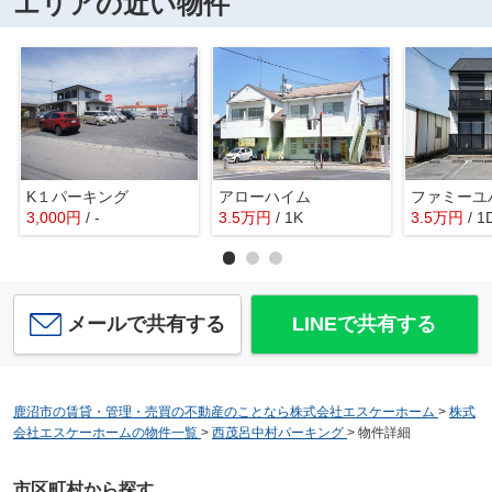
エリアの近い物件
K１パーキング
アローハイム
3,000
円
/ -
3.5
万
円
/ 1K
3.5
万
円
/ 1
メールで共有する
LINEで共有する
鹿沼市の賃貸・管理・売買の不動産のことなら株式会社エスケーホーム
>
株式
会社エスケーホームの物件一覧
>
西茂呂中村パーキング
>
物件詳細
市区町村から探す