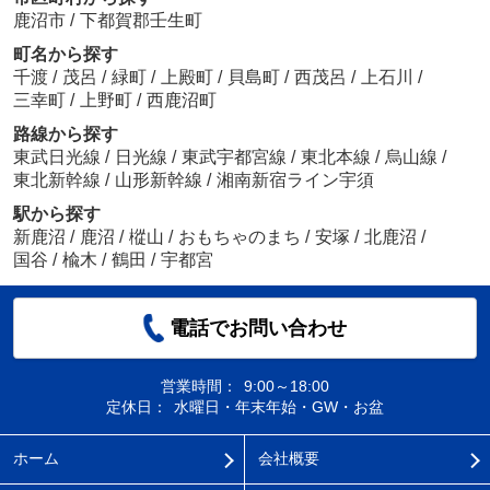
鹿沼市
/
下都賀郡壬生町
町名から探す
千渡
/
茂呂
/
緑町
/
上殿町
/
貝島町
/
西茂呂
/
上石川
/
三幸町
/
上野町
/
西鹿沼町
路線から探す
東武日光線
/
日光線
/
東武宇都宮線
/
東北本線
/
烏山線
/
東北新幹線
/
山形新幹線
/
湘南新宿ライン宇須
駅から探す
新鹿沼
/
鹿沼
/
樅山
/
おもちゃのまち
/
安塚
/
北鹿沼
/
国谷
/
楡木
/
鶴田
/
宇都宮
電話でお問い合わせ
営業時間：
9:00～18:00
定休日：
水曜日・年末年始・GW・お盆
ホーム
会社概要