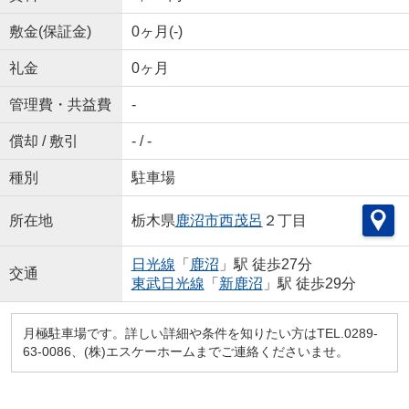
敷金(保証金)
0ヶ月(-)
礼金
0ヶ月
管理費・共益費
-
償却 / 敷引
- / -
種別
駐車場
所在地
栃木県
鹿沼市
西茂呂
２丁目
日光線
「
鹿沼
」駅 徒歩27分
交通
東武日光線
「
新鹿沼
」駅 徒歩29分
月極駐車場です。詳しい詳細や条件を知りたい方はTEL.0289-
63-0086、(株)エスケーホームまでご連絡くださいませ。