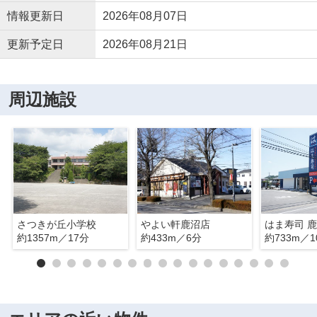
情報更新日
2026年08月07日
更新予定日
2026年08月21日
周辺施設
さつきが丘小学校
やよい軒鹿沼店
はま寿司 
約1357m／17分
約433m／6分
約733m／1