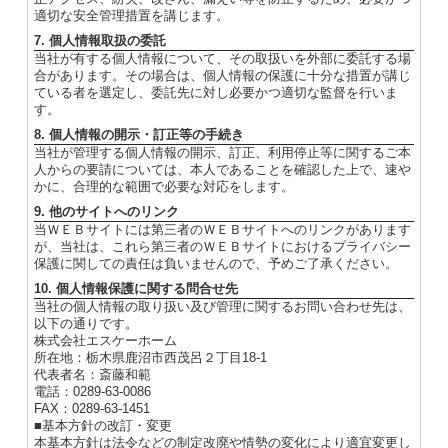
適切な安全管理措置を講じます。
7. 個人情報取扱の委託
当社が有する個人情報について、その取扱いを外部に委託する場
合があります。その場合は、個人情報の保護に十分な措置が講じ
ている者を選定し、委託先に対し必要かつ適切な監督を行いま
す。
8. 個人情報の開示・訂正等の手続き
当社が管理する個人情報の開示、訂正、利用停止等に関するご本
人からの要請については、本人であることを確認した上で、速や
かに、合理的な範囲で必要な対応をします。
9. 他のサイトへのリンク
当ＷＥＢサイトには第三者のＷＥＢサイトへのリンクがあります
が、当社は、これら第三者のＷＥＢサイトにおけるプライバシー
保護に関しての責任は負いませんので、予めご了承ください。
10. 個人情報保護に関する問合せ先
当社の個人情報の取り扱い及び管理に関するお問い合わせ先は、
以下の通りです。
株式会社エスケーホーム
所在地：栃木県鹿沼市西茂呂２丁目18-1
代表者名：斎藤和範
電話：0289-63-0086
FAX：0289-63-1451
■基本方針の改訂・変更
本基本方針は法令などの制定改廃や情勢の変化により適宜変更し