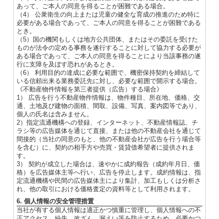
あって、ご本人の同意を得ることが困難である場合。
（4） 公衆衛生の向上または児童の健全な育成の推進のため特に
必要がある場合であって、ご本人の同意を得ることが困難である
とき。
（5）国の機関もしくは地方公共団体、またはその委託を受けた
ものが法令の定める事務を遂行することに対して協力する必要が
ある場合であって、ご本人の同意を得ることにより当該事務の遂
行に支障を及ぼす恐れがあるとき。
（6） 利用目的の達成に必要な範囲で、機密保持契約を締結して
いる信頼出来る業務委託先に対し、必要な範囲で開示する場合。
《不動産物件情報を第三者提供（広告）する場合》
1） 広告を行う不動産物件情報は、物件種目、所在地、価格、交
通、土地及び建物の面積、間取、設備、写真、案内図等であり、
個人の氏名は含みません。
2）指定流通機構への登録、インターネット、不動産情報誌、チ
ラシ等の広告媒体を通じて直接、または他の不動産会社を通じて
間接的（当社の同意のもと、他の不動産会社が広告を行う場合等
を含む）に、契約の相手方や売買・賃貸借希望者に提供されま
す。
3） 契約が成立した場合は、速やかに成約報告（成約年月日、価
格）を広告媒体主等へ行い、広告を停止します。成約情報は、指
定流通機構や民間の広告媒体主により集計、加工もしくは分析さ
れ、他の取引における価格査定の資料等として利用されます。
6. 個人情報の安全管理措置
当社が有する個人情報は適正かつ慎重に管理し、個人情報への不
正アクセス、紛失、改ざん、漏えい等を防止するため、必要かつ