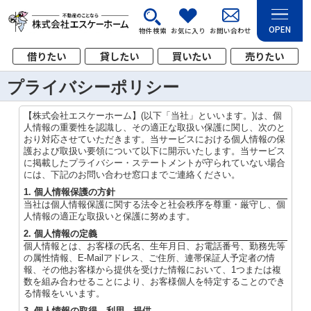
OPEN
物件検索
お気に入り
お問い合わせ
借りたい
貸したい
買いたい
売りたい
プライバシーポリシー
【株式会社エスケーホーム】(以下「当社」といいます。)は、個
人情報の重要性を認識し、その適正な取扱い保護に関し、次のと
おり対応させていただきます。当サービスにおける個人情報の保
護および取扱い要領について以下に開示いたします。当サービス
に掲載したプライバシー・ステートメントが守られていない場合
には、下記のお問い合わせ窓口までご連絡ください。
1. 個人情報保護の方針
当社は個人情報保護に関する法令と社会秩序を尊重・厳守し、個
人情報の適正な取扱いと保護に努めます。
2. 個人情報の定義
個人情報とは、お客様の氏名、生年月日、お電話番号、勤務先等
の属性情報、E-Mailアドレス、ご住所、連帯保証人予定者の情
報、その他お客様から提供を受けた情報において、1つまたは複
数を組み合わせることにより、お客様個人を特定することのでき
る情報をいいます。
3. 個人情報の取得、利用、提供