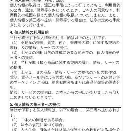
個人情報の取得は、適正な手段によって行うとともに、利用目的
の公表、通知、明示等をさせていただき、ご本人の同意なく、利
用目的の範囲を超えた個人情報の取扱いはいたしません。また、
個人情報を第三者へ提供・開示等する場合は、法令の定める手続
きに則って行います。
4. 個人情報の利用目的
当社が取得する個人情報の利用目的は以下のとおりです。
（1） 不動産の売買、賃貸、仲介、管理等の取引に関する契約の
履行、及び情報、サービスの提供。
（2） 上記１の利用目的の達成に必要な範囲での、個人情報の第
三者への提供。
（3） 当社が取り扱う商品に関する契約の履行、情報、サービス
の提供。
（4） 上記１、３の商品・情報・サービス提供のための郵便物、
電話、電子メール等による営業活動、及びアンケートのお願い等
のマーケティング活動、顧客動向分析または商品開発等の調査分
析。
情報、サービスの提供は、ご本人からの申出がありましたら取り
止めさせていただきます。
5. 個人情報の第三者への提供
当社が保有する個人情報は、以下の場合に、第三者へ提供されま
す。
（1） ご本人の同意がある場合。
（2） 法令の規定に基づく場合。
（3） 人の生命、身体または財産の保護のため必要がある場合で