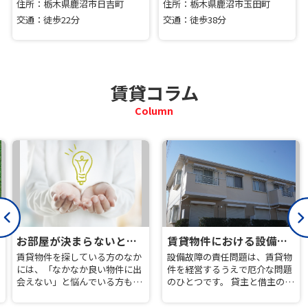
住所：栃木県鹿沼市日吉町
住所：栃木県鹿沼市玉田町
交通：徒歩22分
交通：徒歩38分
賃貸コラム
Column
お部屋が決まらないときの物件探しのコツ
賃貸物件における設備故障の対応と責任の所在について解説！
賃貸物件を探している方のなか
設備故障の責任問題は、賃貸物
には、「なかなか良い物件に出
件を経営するうえで厄介な問題
会えない」と悩んでいる方もい
のひとつです。 貸主と借主の間
ます。自分の希望...
で認識に...