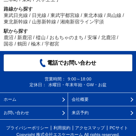
鹿沼市の不動産のことなら株式会社エスケーホームにお任せ
路線から探す
ください！
東武日光線
/
日光線
/
東武宇都宮線
/
東北本線
/
烏山線
/
東北新幹線
/
山形新幹線
/
湘南新宿ライン宇須
「メゾン・ド・アルビレオ」：鹿沼市エリアの新居にピッタ
リ☆歩いて4分のところに栃木銀行鹿沼支店があります☆化粧
駅から探す
品や洗面道具といった小物をまとめて収納できる独立洗面台
鹿沼
/
新鹿沼
/
樅山
/
おもちゃのまち
/
安塚
/
北鹿沼
/
を採用しています☆利便性の高い暮らしをするなら鹿沼市で
国谷
/
鶴田
/
楡木
/
宇都宮
いかがでしょうか☆賃貸住宅情報をお探しの際には、ぜひお
気軽に当社までご連絡ください☆しっかりとサポートいたし
電話でお問い合わせ
ます(#^^#)初期費用カード決済可（一部）/ お部屋の窓にあっ
たオリジナルオーダーカーテンがドレープとレースのセット
で購入できます。詳しくはシャーメゾンショップ （株）エ
営業時間：
9:00～18:00
スケーホーム（0289-63-0086）までご連絡ください。この情
定休日：
水曜日・年末年始・GW・お盆
報と図面、設備、概要などが現況と異なる場合は現況優先と
なります。
ホーム
会社概要
メゾン・ド・アルビレオ102
お問い合わせ
来店予約
6.2万円
プライバシーポリシー
利用規約
アクセスマップ
PCサイト
栃木県鹿沼市万町
Copyright 株式会社エスケーホーム All rights reserved.