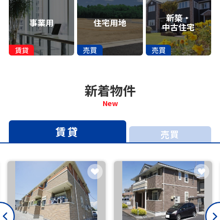
新築・
事業用
住宅用地
中古住宅
新着物件
New
賃貸
売買