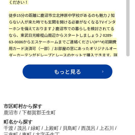
ください！
徒歩15分の距離に鹿沼市立北押原中学校があるのも魅力♪知
らない人が来た時でも玄関を開ける必要がなくなるTVインタ
ーホンを備えております♪鹿沼市での暮らしを検討されてる
なら、東武日光線樅山周辺からスタートしましょう♪0289-
63-0086からエスケーホームまでご連絡ください(#^^#)初期費
用カード決済可（一部）/ お部屋の窓にあったオリジナルオー
ダーカーテンがドレープとレースのセットで購入できます。詳
しくはシャーメゾンショップ （株）エスケーホーム（0289-
63-0086）までご連絡ください。
もっと見る
パームガーデンＡ202
6.4万円
栃木県鹿沼市樅山町
市区町村から探す
物件詳細へ
鹿沼市
/
下都賀郡壬生町
町名から探す
千渡
/
茂呂
/
緑町
/
上殿町
/
貝島町
/
西茂呂
/
上石川
/
2026.08.02
三幸町
/
東町
/
大字壬生丁