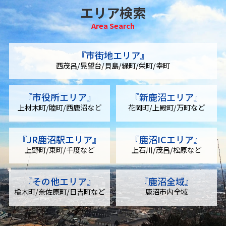
エリア検索
Area Search
『市街地エリア』
⻄茂呂/晃望台/⾙島/緑町/栄町/幸町
『市役所エリア』
『新鹿沼エリア』
上材⽊町/睦町/⻄⿅沼など
花岡町/上殿町/万町など
『JR鹿沼駅エリア』
『鹿沼ICエリア』
上野町/東町/千度など
上⽯川/茂呂/松原など
『その他エリア』
『鹿沼全域』
楡⽊町/奈佐原町/⽇吉町など
鹿沼市内全域