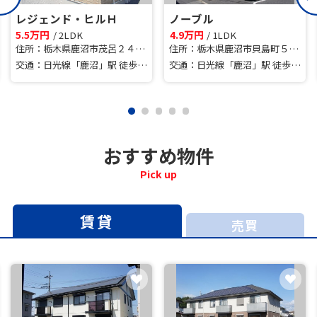
レジェンド・ヒルＨ
ノーブル
5.5万円
4.9万円
/ 2LDK
/ 1LDK
住所：栃木県鹿沼市茂呂２４９０番地９
住所：栃木県鹿沼市貝島町５７３－７
交通：日光線「鹿沼」駅 徒歩46分
交通：日光線「鹿沼」駅 徒歩19分
おすすめ物件
Pick up
賃貸
売買