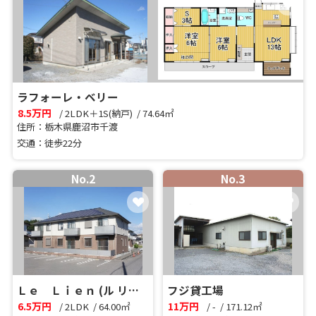
ラフォーレ・ベリー
8.5
万円
/ 2LDK＋1S(納戸) / 74.64㎡
住所：栃木県鹿沼市千渡
交通：徒歩22分
No.2
No.3
Ｌｅ Ｌｉｅｎ (ル リアン）Ⅰ
フジ貸工場
6.5
万円
11
万円
/ 2LDK / 64.00㎡
/ - / 171.12㎡