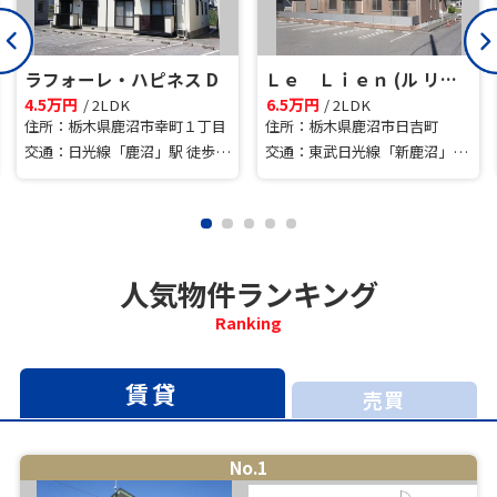
ラフォーレ・ハピネス D
Ｌｅ Ｌｉｅｎ (ル リアン）Ⅰ
4.5万円
6.5万円
/ 2LDK
/ 2LDK
住所：栃木県鹿沼市幸町１丁目
住所：栃木県鹿沼市日吉町
交通：日光線「鹿沼」駅 徒歩24分車3分 1.9km
交通：東武日光線「新鹿沼」駅 徒歩22分
人気物件ランキング
Ranking
賃貸
売買
No.1