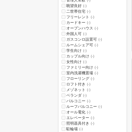
管理人常駐
(-)
眺望良好
(-)
二世帯住宅
(-)
フリーレント
(-)
カードキー
(-)
オープンハウス
(-)
外国人可
(-)
ガスコンロ設置可
(-)
ルームシェア可
(-)
学生向け
(-)
カップル向け
(-)
女性向け
(-)
ファミリー向け
(-)
室内洗濯機置場
(-)
フローリング
(-)
ロフト付き
(-)
メゾネット
(-)
ベランダ
(-)
バルコニー
(-)
ルーフバルコニー
(-)
オール電化
(-)
エレベーター
(-)
照明器具付き
(-)
駐輪場
(-)