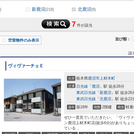
新鹿沼
北鹿沼
)
(218)
(8)
7
件が該当
並び順：
空室物件のみ表示
該
ヴィヴァーチェＥ
栃木県
鹿沼市
上材木町
住所
交通
日光線
「
鹿沼
」駅 徒歩26分
東武日光線
「
新鹿沼
」駅 徒歩26
東武日光線
「
北鹿沼
」駅 徒歩22
築18年
2階建
軽量
築年
階数
構造
ぜひ一度見ていただきたい、「ヴィヴァ
ン鹿沼上材木町店(徒歩6分)がありち
ている...