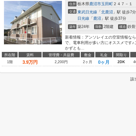
栃木県
鹿沼市
玉田町
２４７－１
住所
交通
東武日光線
「
北鹿沼
」駅 徒歩7分
日光線
「
鹿沼
」駅 徒歩37分
築24年
2階建
鉄骨
築年
階数
構造
新着情報：アンソレイエの空室情報なら
で、電車利用が多い方にオススメです♪
かずとも...
所在階
賃料
管理費・共益費
敷金
礼金
間取り
3.9
万円
0ヶ月
1階
2,200円
2ヶ月
2DK
4
該