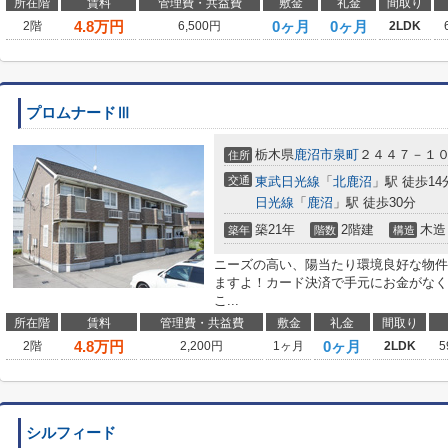
所在階
賃料
管理費・共益費
敷金
礼金
間取り
4.8
万円
0ヶ月
0ヶ月
2階
6,500円
2LDK
プロムナードⅢ
栃木県
鹿沼市
泉町
２４４７－１
住所
交通
東武日光線
「
北鹿沼
」駅 徒歩14
日光線
「
鹿沼
」駅 徒歩30分
築21年
2階建
木造
築年
階数
構造
ニーズの高い、陽当たり環境良好な物件
ますよ！カード決済で手元にお金がなく
こ...
所在階
賃料
管理費・共益費
敷金
礼金
間取り
4.8
万円
0ヶ月
2階
2,200円
1ヶ月
2LDK
5
シルフィード