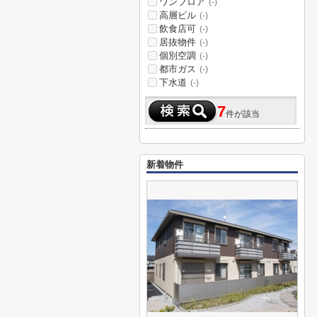
ワンフロア
(-)
高層ビル
(-)
飲食店可
(-)
居抜物件
(-)
個別空調
(-)
都市ガス
(-)
下水道
(-)
7
件が該当
新着物件