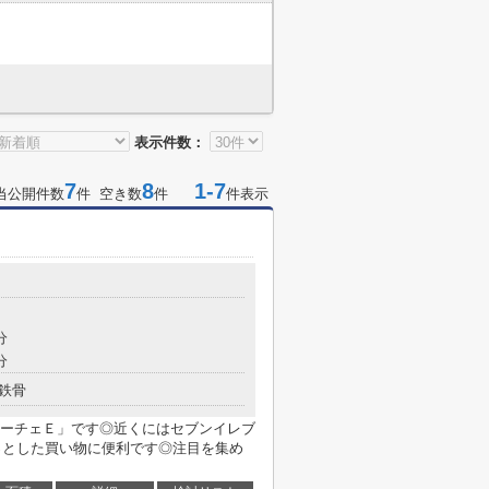
表示件数：
7
8
1-7
当公開件数
件 空き数
件
件表示
分
分
鉄骨
ーチェＥ」です◎近くにはセブンイレブ
ょっとした買い物に便利です◎注目を集め