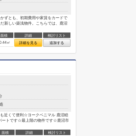
行かずとも、初期費用や家賃をカードで
まだ新しい築浅物件。こちらでは、鹿沼
面積
詳細
検討リスト
0.44㎡
詳細を見る
追加する
分
造
も近くて便利☆ヨークベニマル 鹿沼睦
アパートです☆最上階の物件です☆鹿沼市
面積
詳細
検討リスト