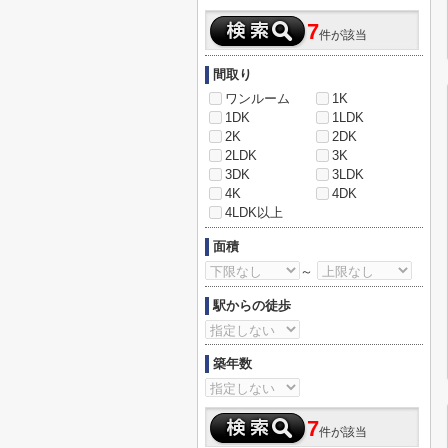
7
件が該当
間取り
ワンルーム
1K
1DK
1LDK
2K
2DK
2LDK
3K
3DK
3LDK
4K
4DK
4LDK以上
面積
～
駅からの徒歩
築年数
7
件が該当