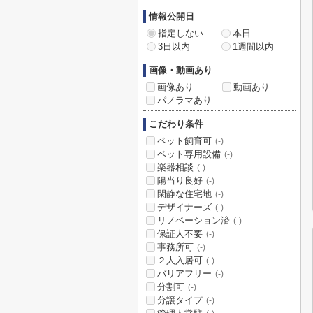
情報公開日
指定しない
本日
3日以内
1週間以内
画像・動画あり
画像あり
動画あり
パノラマあり
こだわり条件
ペット飼育可
(-)
ペット専用設備
(-)
楽器相談
(-)
陽当り良好
(-)
閑静な住宅地
(-)
デザイナーズ
(-)
リノベーション済
(-)
保証人不要
(-)
事務所可
(-)
２人入居可
(-)
バリアフリー
(-)
分割可
(-)
分譲タイプ
(-)