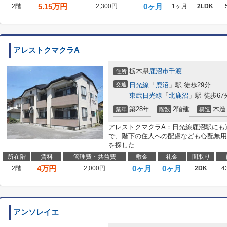
5.15
万円
0ヶ月
2階
2,300円
1ヶ月
2LDK
アレストクマクラA
栃木県
鹿沼市
千渡
住所
交通
日光線
「
鹿沼
」駅 徒歩29分
東武日光線
「
北鹿沼
」駅 徒歩67
築28年
2階建
木造
築年
階数
構造
アレストクマクラA：日光線鹿沼駅にも
で、階下の住人への配慮なども心配無用
を探した...
所在階
賃料
管理費・共益費
敷金
礼金
間取り
4
万円
0ヶ月
0ヶ月
2階
2,000円
2DK
4
アンソレイエ