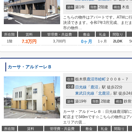
築1年
2階建
木造
築年
階数
構造
こちらの物件はアパートです。ATMに
決済できます。令和7年3月完成、まだ
市の物件...
所在階
賃料
管理費・共益費
敷金
礼金
間取り
7.3
万円
0ヶ月
1階
3,700円
1ヶ月
2LDK
5
カーサ・アルドーレＢ
栃木県
鹿沼市
睦町
２００８－７
住所
交通
日光線
「
鹿沼
」駅 徒歩22分
東武日光線
「
北鹿沼
」駅 徒歩24
築19年
2階建
鉄骨
築年
階数
構造
カーサ・アルドーレＢ：日光線鹿沼駅に
町店まで349mです☆こちらの物件は
エリアの賃...
所在階
賃料
管理費・共益費
敷金
礼金
間取り