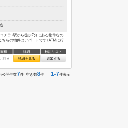
造
コチラ♪駅から徒歩7分にある物件なの
こちらの物件はアパートです♪ATMに行
面積
詳細
検討リスト
6.13㎡
詳細を見る
追加する
7
8
1-7
当公開件数
件 空き数
件
件表示