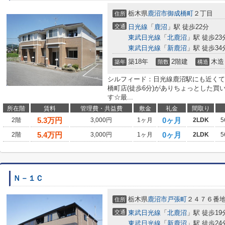
栃木県
鹿沼市
御成橋町
２丁目
住所
交通
日光線
「
鹿沼
」駅 徒歩22分
東武日光線
「
北鹿沼
」駅 徒歩23
東武日光線
「
新鹿沼
」駅 徒歩34
築18年
2階建
木造
築年
階数
構造
シルフィード：日光線鹿沼駅にも近くて
橋町店(徒歩6分)がありちょっとした
す☆最...
所在階
賃料
管理費・共益費
敷金
礼金
間取り
5.3
万円
0ヶ月
2階
3,000円
1ヶ月
2LDK
5
5.4
万円
0ヶ月
2階
3,000円
1ヶ月
2LDK
5
Ｎ－１Ｃ
栃木県
鹿沼市
戸張町
２４７６番
住所
交通
東武日光線
「
北鹿沼
」駅 徒歩19
東武日光線
「
新鹿沼
」駅 徒歩24