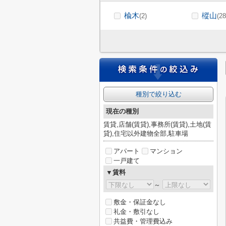
楡木
樅山
(2)
(28
種別で絞り込む
現在の種別
賃貸,店舗(賃貸),事務所(賃貸),土地(賃
貸),住宅以外建物全部,駐車場
アパート
マンション
一戸建て
▼賃料
～
敷金・保証金なし
礼金・敷引なし
共益費・管理費込み