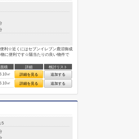
分
分
便利☆近くにはセブンイレブン鹿沼御成
買い物に便利です☆陽当たりの良い物件で
面積
詳細
検討リスト
6.10㎡
詳細を見る
追加する
6.10㎡
詳細を見る
追加する
地５
分
分