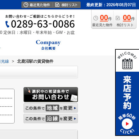
最終更新：2026年08月07日
00
00
件
件
最近見た物件
検討リスト
0
定休日：水曜日・年末年始・GW・お盆
日光線
>
北鹿沼駅の賃貸物件