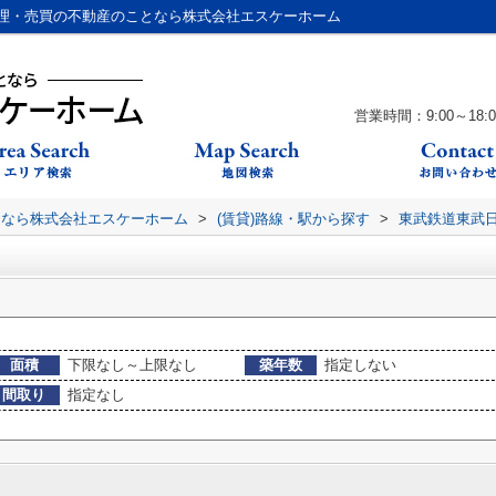
理・売買の不動産のことなら株式会社エスケーホーム
営業時間：9:00～18:0
となら株式会社エスケーホーム
>
(賃貸)路線・駅から探す
>
東武鉄道東武
面積
下限なし～上限なし
築年数
指定しない
間取り
指定なし