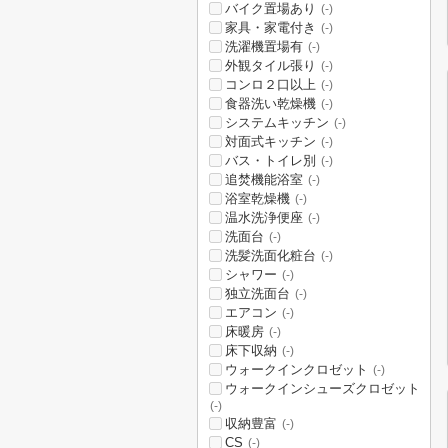
バイク置場あり
(-)
家具・家電付き
(-)
洗濯機置場有
(-)
外観タイル張り
(-)
コンロ２口以上
(-)
食器洗い乾燥機
(-)
システムキッチン
(-)
対面式キッチン
(-)
バス・トイレ別
(-)
追焚機能浴室
(-)
浴室乾燥機
(-)
温水洗浄便座
(-)
洗面台
(-)
洗髪洗面化粧台
(-)
シャワー
(-)
独立洗面台
(-)
エアコン
(-)
床暖房
(-)
床下収納
(-)
ウォークインクロゼット
(-)
ウォークインシューズクロゼット
(-)
収納豊富
(-)
CS
(-)