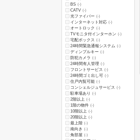
BS
(-)
CATV
(-)
光ファイバー
(-)
インターネット対応
(-)
オートロック
(-)
TVモニタ付インターホン
(-)
宅配ボックス
(-)
24時間緊急通報システム
(-)
ディンプルキー
(-)
防犯カメラ
(-)
24時間有人管理
(-)
フロントサービス
(-)
24時間ゴミ出し可
(-)
住戸内覧可能
(-)
コンシェルジュサービス
(-)
駐車場あり
(-)
2階以上
(-)
1階の物件
(-)
10階以上
(-)
20階以上
(-)
最上階
(-)
南向き
(-)
角部屋
(-)