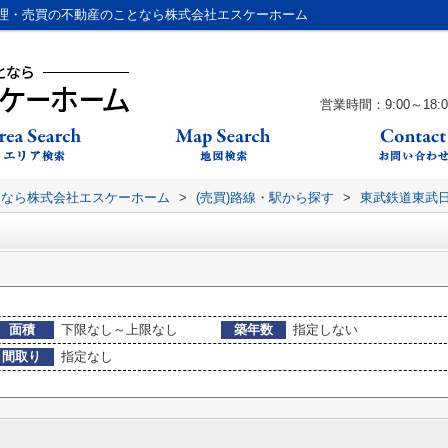
理・売買の不動産のことなら株式会社エスケーホーム
営業時間：9:00～18:0
となら株式会社エスケーホーム
>
(売買)路線・駅から探す
>
東武鉄道東武
面積
下限なし～上限なし
築年数
指定しない
間取り
指定なし