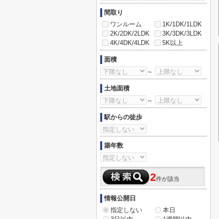
間取り
ワンルーム
1K/1DK/1LDK
2K/2DK/2LDK
3K/3DK/3LDK
4K/4DK/4LDK
5K以上
面積
～
土地面積
～
駅からの徒歩
築年数
2
件が該当
情報公開日
指定しない
本日