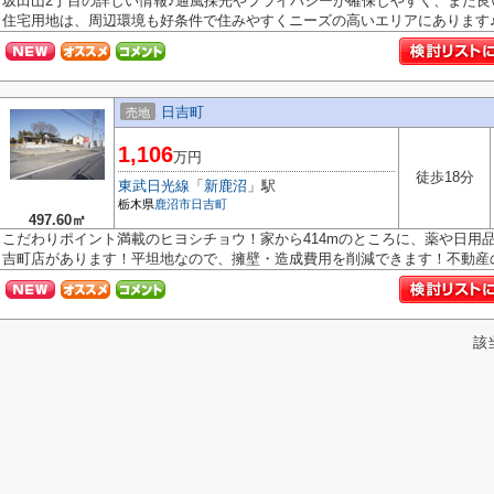
坂田山2丁目の詳しい情報♪通風採光やプライバシーが確保しやすく、また良
住宅用地は、周辺環境も好条件で住みやすくニーズの高いエリアにあります♪.
日吉町
売地
1,106
万円
徒歩18分
東武日光線
「
新鹿沼
」駅
栃木県
鹿沼市
日吉町
497.60㎡
こだわりポイント満載のヒヨシチョウ！家から414mのところに、薬や日用
吉町店があります！平坦地なので、擁壁・造成費用を削減できます！不動産の.
該