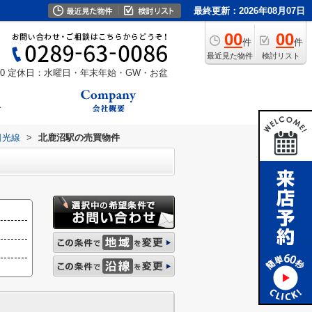
最終更新：2026年08月07日
00
00
件
件
最近見た物件
検討リスト
0
定休日：水曜日・年末年始・GW・お盆
日光線
>
北鹿沼駅の売買物件