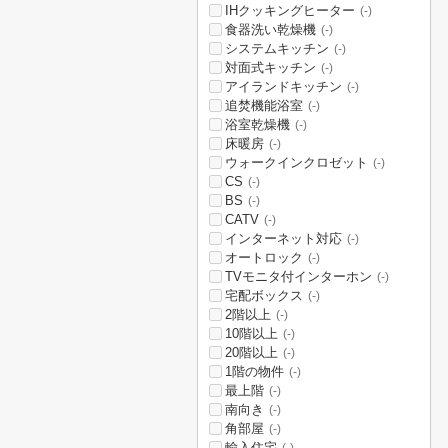
IHクッキングヒーター
(-)
食器洗い乾燥機
(-)
システムキッチン
(-)
対面式キッチン
(-)
アイランドキッチン
(-)
追焚機能浴室
(-)
浴室乾燥機
(-)
床暖房
(-)
ウォークインクロゼット
(-)
CS
(-)
BS
(-)
CATV
(-)
インターネット対応
(-)
オートロック
(-)
TVモニタ付インターホン
(-)
宅配ボックス
(-)
2階以上
(-)
10階以上
(-)
20階以上
(-)
1階の物件
(-)
最上階
(-)
南向き
(-)
角部屋
(-)
輸入住宅