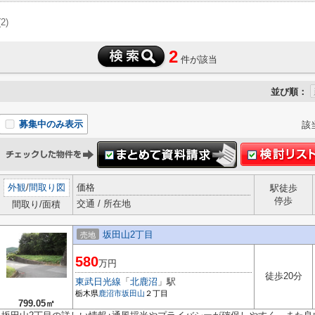
(2)
2
件が該当
並び順：
募集中のみ表示
該
外観
/
間取り図
価格
駅徒歩
停歩
交通 / 所在地
間取り/面積
坂田山2丁目
売地
580
万円
徒歩20分
東武日光線
「
北鹿沼
」駅
栃木県
鹿沼市
坂田山
２丁目
799.05㎡