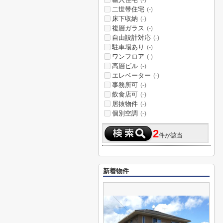
(-)
二世帯住宅
(-)
床下収納
(-)
複層ガラス
(-)
自由設計対応
(-)
駐車場あり
(-)
ワンフロア
(-)
高層ビル
(-)
エレベーター
(-)
事務所可
(-)
飲食店可
(-)
居抜物件
(-)
個別空調
(-)
2
件が該当
新着物件