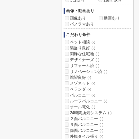
3日以内
1週間以内
画像・動画あり
画像あり
動画あり
パノラマあり
こだわり条件
ペット相談
(-)
陽当り良好
(-)
閑静な住宅地
(-)
デザイナーズ
(-)
リフォーム済
(-)
リノベーション済
(-)
眺望良好
(-)
メゾネット
(-)
ベランダ
(-)
バルコニー
(-)
ルーフバルコニー
(-)
オール電化
(-)
24時間換気システム
(-)
２面バルコニー
(-)
３面バルコニー
(-)
両面バルコニー
(-)
外観タイル張り
(-)