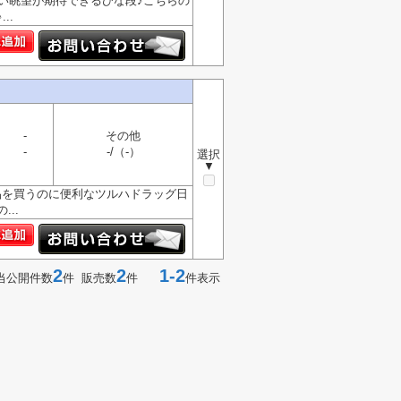
い眺望が期待できるひな段♪こちらの
..
-
その他
-
-/（-）
選択
▼
品を買うのに便利なツルハドラッグ日
..
2
2
1-2
当公開件数
件 販売数
件
件表示