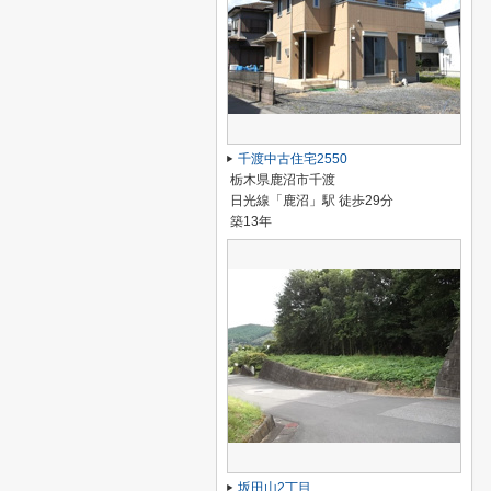
千渡中古住宅2550
栃木県鹿沼市千渡
日光線「鹿沼」駅 徒歩29分
築13年
坂田山2丁目