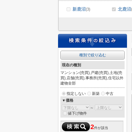
新鹿沼
北鹿沼
(3)
種別で絞り込む
現在の種別
マンション(売買),戸建(売買),土地(売
買),店舗(売買),事務所(売買),住宅以外
建物全部
指定しない
新築
中古
▼価格
～
値下げ物件
2
件が該当