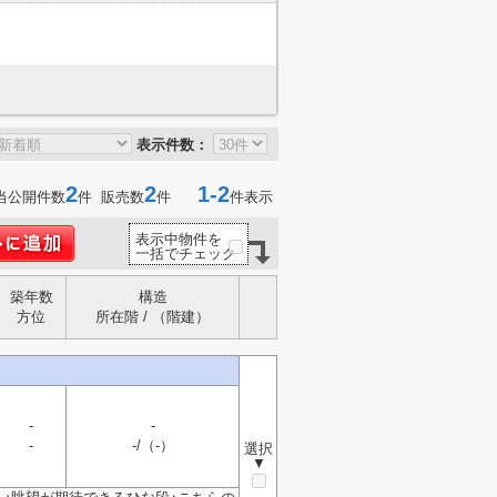
表示件数：
2
2
1-2
当公開件数
件 販売数
件
件表示
表示中物件を
一括でチェック
築年数
構造
方位
所在階 / （階建）
-
-
-
-/（-）
選択
▼