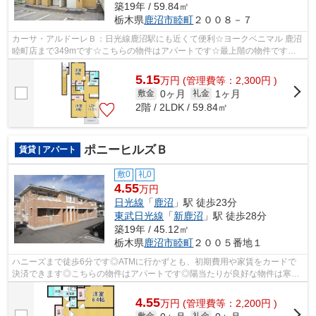
築19年 / 59.84㎡
栃木県
鹿沼市
睦町
２００８－７
カーサ・アルドーレＢ：日光線鹿沼駅にも近くて便利☆ヨークベニマル 鹿沼
睦町店まで349mです☆こちらの物件はアパートです☆最上階の物件です☆
鹿沼市エリアの賃貸情報がエスケーホームに...
5.15
万
円
(管理費等：2,300円 )
0ヶ月
1ヶ月
敷金
礼金
2階 / 2LDK / 59.84㎡
ポニーヒルズＢ
賃貸 | アパート
敷0
礼0
4.55
万円
日光線
「
鹿沼
」駅 徒歩23分
東武日光線
「
新鹿沼
」駅 徒歩28分
築19年 / 45.12㎡
栃木県
鹿沼市
睦町
２００５番地１
ハニーズまで徒歩6分です◎ATMに行かずとも、初期費用や家賃をカードで
決済できます◎こちらの物件はアパートです◎陽当たりが良好な物件は寒い
冬も暖かく過ごす事ができます◎鹿沼市の賃...
4.55
万
円
(管理費等：2,200円 )