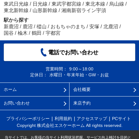
東武日光線
/
日光線
/
東武宇都宮線
/
東北本線
/
烏山線
/
東北新幹線
/
山形新幹線
/
湘南新宿ライン宇須
駅から探す
新鹿沼
/
鹿沼
/
樅山
/
おもちゃのまち
/
安塚
/
北鹿沼
/
国谷
/
楡木
/
鶴田
/
宇都宮
電話でお問い合わせ
営業時間：
9:00～18:00
定休日：
水曜日・年末年始・GW・お盆
ホーム
会社概要
お問い合わせ
来店予約
プライバシーポリシー
利用規約
アクセスマップ
PCサイト
Copyright 株式会社エスケーホーム All rights reserved.
当サイトでは、お客様の当サイト利用状況把握、サービス向上検討を目的と