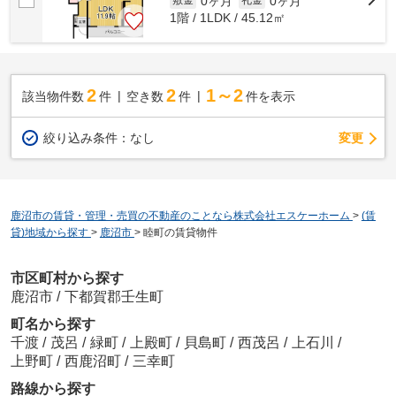
0ヶ月
0ヶ月
敷金
礼金
1階 / 1LDK / 45.12㎡
2
2
1～2
該当物件数
件
空き数
件
件を表示
変更
絞り込み条件：
なし
鹿沼市の賃貸・管理・売買の不動産のことなら株式会社エスケーホーム
>
(賃
貸)地域から探す
>
鹿沼市
>
睦町の賃貸物件
市区町村から探す
鹿沼市
/
下都賀郡壬生町
町名から探す
千渡
/
茂呂
/
緑町
/
上殿町
/
貝島町
/
西茂呂
/
上石川
/
上野町
/
西鹿沼町
/
三幸町
路線から探す