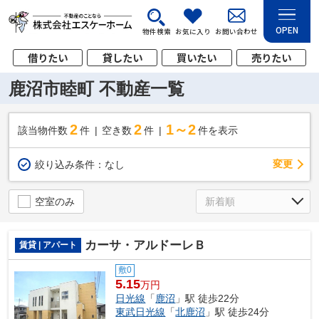
OPEN
物件検索
お気に入り
お問い合わせ
借りたい
貸したい
買いたい
売りたい
鹿沼市睦町 不動産一覧
2
2
1～2
該当物件数
件
空き数
件
件を表示
変更
絞り込み条件：
なし
空室のみ
カーサ・アルドーレＢ
賃貸 | アパート
敷0
5.15
万円
日光線
「
鹿沼
」駅 徒歩22分
東武日光線
「
北鹿沼
」駅 徒歩24分