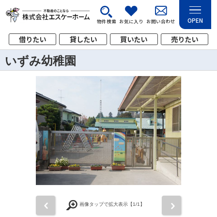
OPEN
物件検索
お気に入り
お問い合わせ
借りたい
貸したい
買いたい
売りたい
いずみ幼稚園
前
次
画像タップで拡大表示【
1
/1】