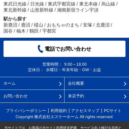
東武日光線
/
日光線
/
東武宇都宮線
/
東北本線
/
烏山線
/
東北新幹線
/
山形新幹線
/
湘南新宿ライン宇須
駅から探す
新鹿沼
/
鹿沼
/
樅山
/
おもちゃのまち
/
安塚
/
北鹿沼
/
国谷
/
楡木
/
鶴田
/
宇都宮
電話でお問い合わせ
営業時間：
9:00～18:00
定休日：
水曜日・年末年始・GW・お盆
ホーム
会社概要
お問い合わせ
来店予約
プライバシーポリシー
利用規約
アクセスマップ
PCサイト
Copyright 株式会社エスケーホーム All rights reserved.
当サイトでは、お客様の当サイト利用状況把握、サービス向上検討を目的と