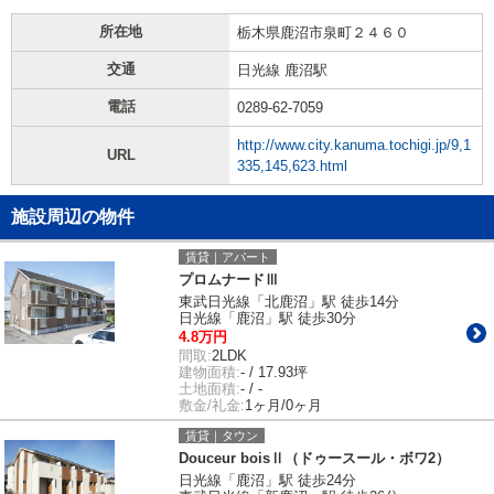
所在地
栃木県鹿沼市泉町２４６０
交通
日光線 鹿沼駅
電話
0289-62-7059
http://www.city.kanuma.tochigi.jp/9,1
URL
335,145,623.html
施設周辺の物件
賃貸｜アパート
プロムナードⅢ
東武日光線「北鹿沼」駅 徒歩14分
日光線「鹿沼」駅 徒歩30分
4.8万円
間取:
2LDK
建物面積:
- / 17.93坪
土地面積:
- / -
敷金/礼金:
1ヶ月/0ヶ月
賃貸｜タウン
Douceur boisⅡ（ドゥースール・ボワ2）
日光線「鹿沼」駅 徒歩24分