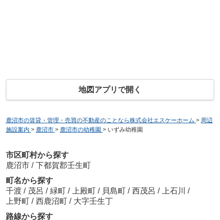
地図アプリで開く
鹿沼市の賃貸・管理・売買の不動産のことなら株式会社エスケーホーム
>
周辺
施設案内
>
鹿沼市
>
鹿沼市の幼稚園
>
いずみ幼稚園
市区町村から探す
鹿沼市
/
下都賀郡壬生町
町名から探す
千渡
/
茂呂
/
緑町
/
上殿町
/
貝島町
/
西茂呂
/
上石川
/
上野町
/
西鹿沼町
/
大字壬生丁
路線から探す