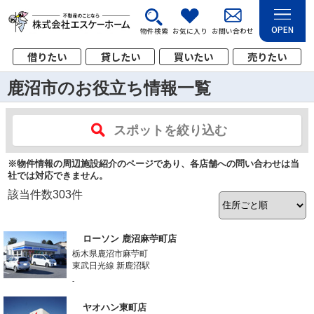
OPEN
物件検索
お気に入り
お問い合わせ
借りたい
貸したい
買いたい
売りたい
鹿沼市のお役立ち情報一覧
スポットを絞り込む
※物件情報の周辺施設紹介のページであり、各店舗への問い合わせは当
社では対応できません。
該当件数
303
件
ローソン 鹿沼麻苧町店
栃木県鹿沼市麻苧町
東武日光線 新鹿沼駅
-
ヤオハン東町店