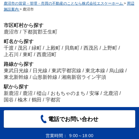
鹿沼市の賃貸・管理・売買の不動産のことなら株式会社エスケーホーム
>
周辺
施設案内
>
鹿沼市
市区町村から探す
鹿沼市
/
下都賀郡壬生町
町名から探す
千渡
/
茂呂
/
緑町
/
上殿町
/
貝島町
/
西茂呂
/
上野町
/
上石川
/
東町
/
西鹿沼町
路線から探す
東武日光線
/
日光線
/
東武宇都宮線
/
東北本線
/
烏山線
/
東北新幹線
/
山形新幹線
/
湘南新宿ライン宇須
駅から探す
新鹿沼
/
鹿沼
/
樅山
/
おもちゃのまち
/
安塚
/
北鹿沼
/
国谷
/
楡木
/
鶴田
/
宇都宮
電話でお問い合わせ
営業時間：
9:00～18:00