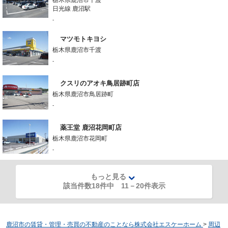
栃木県鹿沼市千渡
日光線 鹿沼駅
-
マツモトキヨシ
栃木県鹿沼市千渡
-
クスリのアオキ鳥居跡町店
栃木県鹿沼市鳥居跡町
-
薬王堂 鹿沼花岡町店
栃木県鹿沼市花岡町
-
もっと見る
該当件数18件中
11
－
20
件表示
鹿沼市の賃貸・管理・売買の不動産のことなら株式会社エスケーホーム
>
周辺