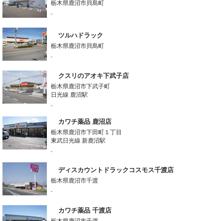
栃木県鹿沼市貝島町
-
ツルハドラック
栃木県鹿沼市貝島町
-
クスリのアオキ下武子店
栃木県鹿沼市下武子町
日光線 鹿沼駅
-
カワチ薬品 鹿沼店
栃木県鹿沼市下田町１丁目
東武日光線 新鹿沼駅
-
ディスカウントドラックコスモス千渡店
栃木県鹿沼市千渡
-
カワチ薬品 千渡店