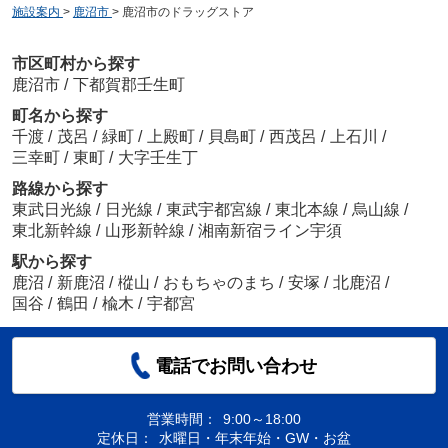
施設案内
>
鹿沼市
>
鹿沼市のドラッグストア
市区町村から探す
鹿沼市
/
下都賀郡壬生町
町名から探す
千渡
/
茂呂
/
緑町
/
上殿町
/
貝島町
/
西茂呂
/
上石川
/
三幸町
/
東町
/
大字壬生丁
路線から探す
東武日光線
/
日光線
/
東武宇都宮線
/
東北本線
/
烏山線
/
東北新幹線
/
山形新幹線
/
湘南新宿ライン宇須
駅から探す
鹿沼
/
新鹿沼
/
樅山
/
おもちゃのまち
/
安塚
/
北鹿沼
/
国谷
/
鶴田
/
楡木
/
宇都宮
電話でお問い合わせ
営業時間：
9:00～18:00
定休日：
水曜日・年末年始・GW・お盆