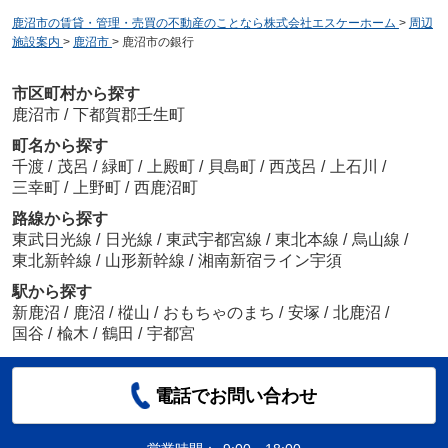
鹿沼市の賃貸・管理・売買の不動産のことなら株式会社エスケーホーム
>
周辺
施設案内
>
鹿沼市
>
鹿沼市の銀行
市区町村から探す
鹿沼市
/
下都賀郡壬生町
町名から探す
千渡
/
茂呂
/
緑町
/
上殿町
/
貝島町
/
西茂呂
/
上石川
/
三幸町
/
上野町
/
西鹿沼町
路線から探す
東武日光線
/
日光線
/
東武宇都宮線
/
東北本線
/
烏山線
/
東北新幹線
/
山形新幹線
/
湘南新宿ライン宇須
駅から探す
新鹿沼
/
鹿沼
/
樅山
/
おもちゃのまち
/
安塚
/
北鹿沼
/
国谷
/
楡木
/
鶴田
/
宇都宮
電話でお問い合わせ