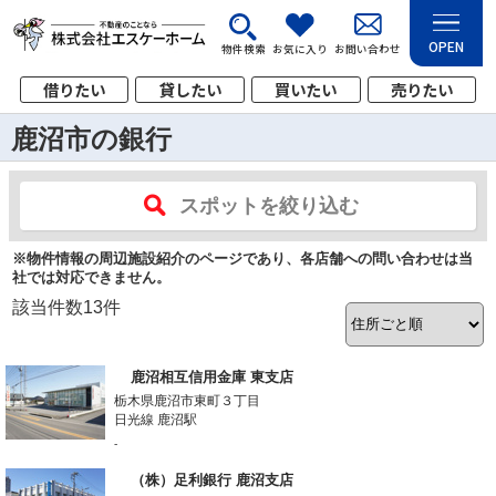
OPEN
物件検索
お気に入り
お問い合わせ
借りたい
貸したい
買いたい
売りたい
鹿沼市の銀行
スポットを絞り込む
※物件情報の周辺施設紹介のページであり、各店舗への問い合わせは当
社では対応できません。
該当件数
13
件
鹿沼相互信用金庫 東支店
栃木県鹿沼市東町３丁目
日光線 鹿沼駅
-
（株）足利銀行 鹿沼支店