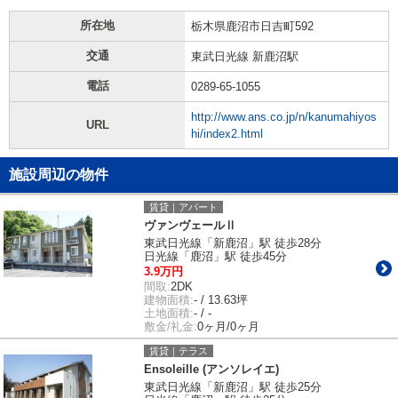
所在地
栃木県鹿沼市日吉町592
交通
東武日光線 新鹿沼駅
電話
0289-65-1055
http://www.ans.co.jp/n/kanumahiyos
URL
hi/index2.html
施設周辺の物件
賃貸｜アパート
ヴァンヴェールⅡ
東武日光線「新鹿沼」駅 徒歩28分
日光線「鹿沼」駅 徒歩45分
3.9万円
間取:
2DK
建物面積:
- / 13.63坪
土地面積:
- / -
敷金/礼金:
0ヶ月/0ヶ月
賃貸｜テラス
Ensoleille (アンソレイエ)
東武日光線「新鹿沼」駅 徒歩25分