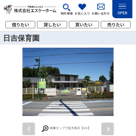
OPEN
物件検索
お気に入り
お問い合わせ
借りたい
貸したい
買いたい
売りたい
日吉保育園
前
次
画像タップで拡大表示【
1
/1】