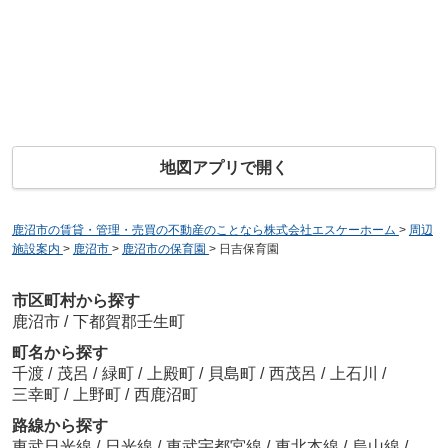
地図アプリで開く
鹿沼市の賃貸・管理・売買の不動産のことなら株式会社エスケーホーム
>
周辺
施設案内
>
鹿沼市
>
鹿沼市の保育園
>
日吉保育園
市区町村から探す
鹿沼市
/
下都賀郡壬生町
町名から探す
千渡
/
茂呂
/
緑町
/
上殿町
/
貝島町
/
西茂呂
/
上石川
/
三幸町
/
上野町
/
西鹿沼町
路線から探す
東武日光線
/
日光線
/
東武宇都宮線
/
東北本線
/
烏山線
/