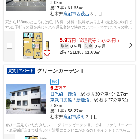
3.0km
築17年 / 61.63㎡
栃木県
鹿沼市
西茂呂
３丁目
家から188mのところには細川内科・外科・眼科があります♪最上階の物件で
す♪四季折々の風を感じられる通風良好な快適のアパートです♪こちらの物件
はアパートです♪地域に強い当社だから...
5.9
万
円
(管理費等：6,000円 )
0ヶ月
0ヶ月
敷金
礼金
2階 / 2LDK / 61.63㎡
グリーンガーデンⅡ
賃貸 | アパート
敷0
6.2
万円
日光線
「
鹿沼
」駅 徒歩30分車4分 2.7km
東武日光線
「
新鹿沼
」駅 徒歩37分車5分
2.9km
築11年 / 58.27㎡
栃木県
鹿沼市
緑町
３丁目
ぜひ一度見ていただきたい、「グリーンガーデンⅡ」です！ファミリーマー
ト鹿沼栄町店まで徒歩5分と近場にコンビニがあるのもポイント！こちらの
物件は陽当り良好です！最上階のアパー...