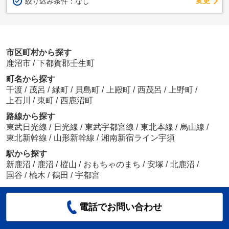
変更
絞り込み条件：
なし
市区町村から探す
鹿沼市
/
下都賀郡壬生町
町名から探す
千渡
/
茂呂
/
緑町
/
貝島町
/
上殿町
/
西茂呂
/
上野町
/
上石川
/
東町
/
西鹿沼町
路線から探す
東武日光線
/
日光線
/
東武宇都宮線
/
東北本線
/
烏山線
/
東北新幹線
/
山形新幹線
/
湘南新宿ライン宇須
駅から探す
新鹿沼
/
鹿沼
/
樅山
/
おもちゃのまち
/
安塚
/
北鹿沼
/
国谷
/
楡木
/
鶴田
/
宇都宮
電話でお問い合わせ