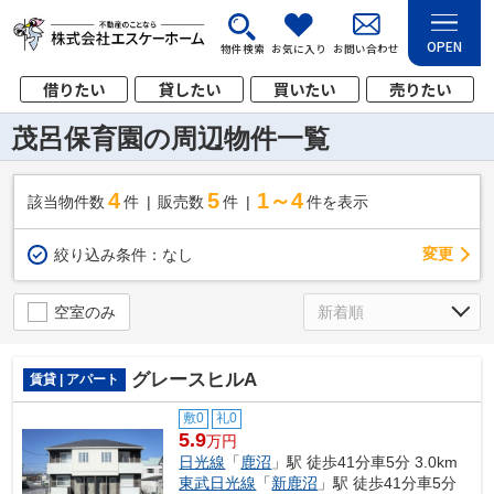
OPEN
物件検索
お気に入り
お問い合わせ
借りたい
貸したい
買いたい
売りたい
茂呂保育園の周辺物件一覧
4
5
1～4
該当物件数
件
販売数
件
件を表示
変更
絞り込み条件：
なし
空室のみ
グレースヒルA
賃貸 | アパート
敷0
礼0
5.9
万円
日光線
「
鹿沼
」駅 徒歩41分車5分 3.0km
東武日光線
「
新鹿沼
」駅 徒歩41分車5分