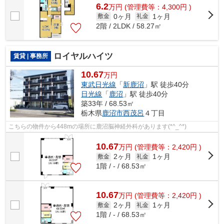
6.2
万
円
(管理費等：4,300円 )
0ヶ月
1ヶ月
敷金
礼金
2階 / 2LDK / 58.27㎡
ロイヤルハイツ
賃貸 | 事務所
10.67
万円
東武日光線
「
新鹿沼
」駅 徒歩40分
日光線
「
鹿沼
」駅 徒歩40分
築33年 / 68.53㎡
栃木県
鹿沼市
西茂呂
４丁目
こちらの物件から448mの場所に鹿沼脳神経外科があります(*^_^*)
10.67
万
円
(管理費等：2,420円 )
2ヶ月
1ヶ月
敷金
礼金
1階 / - / 68.53㎡
10.67
万
円
(管理費等：2,420円 )
2ヶ月
1ヶ月
敷金
礼金
1階 / - / 68.53㎡