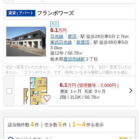
フランボワーズ
賃貸 | アパート
礼0
6.1
万円
日光線
「
鹿沼
」駅 徒歩28分車5分 2.7km
東武日光線
「
新鹿沼
」駅 徒歩38分車5分
3.0km
築12年 / 56.78㎡
栃木県
鹿沼市
緑町
２丁目
ぜひ一度見ていただきたい、「フランボワーズ」です。ぜひ一度見ていただ
きたい、「フランボワーズ」です。室内にいながら陽射しの暖かさを感じら
れる、魅力的な物件です。最上階の物...
6.1
万
円
(管理費等：2,000円 )
1ヶ月
0ヶ月
敷金
礼金
2階 / 2LDK / 56.78㎡
4
5
1～4
該当物件数
件
空き数
件
件を表示