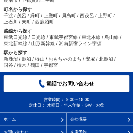
鹿沼市
/
下都賀郡壬生町
町名から探す
千渡
/
茂呂
/
緑町
/
上殿町
/
貝島町
/
西茂呂
/
上野町
/
上石川
/
東町
/
西鹿沼町
路線から探す
東武日光線
/
日光線
/
東武宇都宮線
/
東北本線
/
烏山線
/
東北新幹線
/
山形新幹線
/
湘南新宿ライン宇須
駅から探す
新鹿沼
/
鹿沼
/
樅山
/
おもちゃのまち
/
安塚
/
北鹿沼
/
国谷
/
楡木
/
鶴田
/
宇都宮
電話でお問い合わせ
営業時間：
9:00～18:00
定休日：
水曜日・年末年始・GW・お盆
ホーム
会社概要
お問い合わせ
来店予約