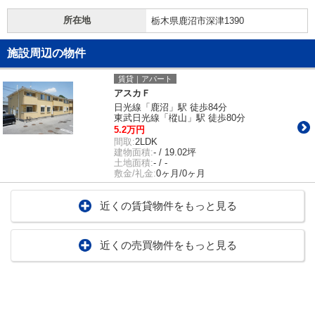
所在地
栃木県鹿沼市深津1390
施設周辺の物件
賃貸｜アパート
アスカＦ
日光線「鹿沼」駅 徒歩84分
東武日光線「樅山」駅 徒歩80分
5.2万円
間取:
2LDK
建物面積:
- / 19.02坪
土地面積:
- / -
敷金/礼金:
0ヶ月/0ヶ月
近くの賃貸物件をもっと見る
近くの売買物件をもっと見る