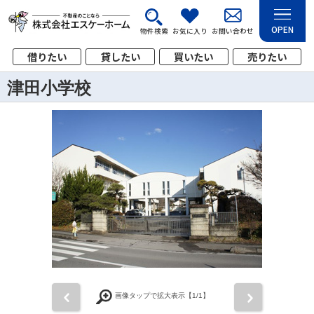
OPEN
物件検索
お気に入り
お問い合わせ
借りたい
貸したい
買いたい
売りたい
津田小学校
前
次
画像タップで拡大表示【
1
/1】