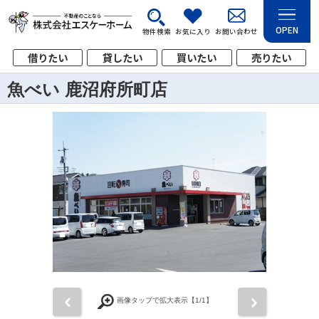
OPEN
物件検索
お気に入り
お問い合わせ
借りたい
貸したい
買いたい
売りたい
魚べい 鹿沼府所町店
前
次
画像タップで拡大表示【
1
/1】