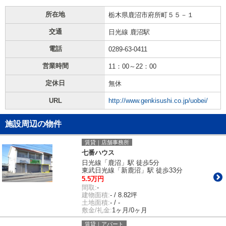
所在地
栃木県鹿沼市府所町５５－１
交通
日光線 鹿沼駅
電話
0289-63-0411
営業時間
11：00～22：00
定休日
無休
URL
http://www.genkisushi.co.jp/uobei/
施設周辺の物件
賃貸｜店舗事務所
七番ハウス
日光線「鹿沼」駅 徒歩5分
東武日光線「新鹿沼」駅 徒歩33分
5.5万円
間取:
-
建物面積:
- / 8.82坪
土地面積:
- / -
敷金/礼金:
1ヶ月/0ヶ月
賃貸｜アパート