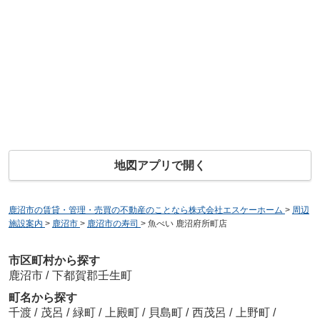
地図アプリで開く
鹿沼市の賃貸・管理・売買の不動産のことなら株式会社エスケーホーム
>
周辺
施設案内
>
鹿沼市
>
鹿沼市の寿司
>
魚べい 鹿沼府所町店
市区町村から探す
鹿沼市
/
下都賀郡壬生町
町名から探す
千渡
/
茂呂
/
緑町
/
上殿町
/
貝島町
/
西茂呂
/
上野町
/