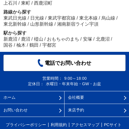
上石川
/
東町
/
西鹿沼町
路線から探す
東武日光線
/
日光線
/
東武宇都宮線
/
東北本線
/
烏山線
/
東北新幹線
/
山形新幹線
/
湘南新宿ライン宇須
駅から探す
新鹿沼
/
鹿沼
/
樅山
/
おもちゃのまち
/
安塚
/
北鹿沼
/
国谷
/
楡木
/
鶴田
/
宇都宮
電話でお問い合わせ
営業時間：
9:00～18:00
定休日：
水曜日・年末年始・GW・お盆
ホーム
会社概要
お問い合わせ
来店予約
プライバシーポリシー
利用規約
アクセスマップ
PCサイト