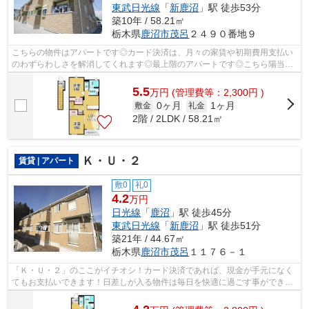
東武日光線
「
新鹿沼
」駅 徒歩53分
築10年 / 58.21㎡
栃木県
鹿沼市
茂呂
２４９０番地９
こちらの物件はアパートです◎カード決済は、月々の家賃や初期費用支払い
のわずらわしさを解消してくれます◎最上階のアパートです◎こちら陽当た
りの良好な物件です◎エスケーホームには...
5.5
万
円
(管理費等：2,300円 )
0ヶ月
1ヶ月
敷金
礼金
2階 / 2LDK / 58.21㎡
Ｋ・Ｕ・２
賃貸 | アパート
敷0
礼0
4.2
万円
日光線
「
鹿沼
」駅 徒歩45分
東武日光線
「
新鹿沼
」駅 徒歩51分
築21年 / 44.67㎡
栃木県
鹿沼市
茂呂
１１７６－１
「Ｋ・Ｕ・２」のここがイチオシ！カード決済であれば、現金が手元になく
てもお支払いできます！日差しが入る物件は毎日を快適に過ごす事ができる
物件です！こちらの物件はアパートで...