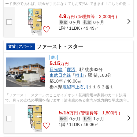
ード決済であれば、現金が手元になくてもお支払いできます！こちらの物件
は陽当り良好です！エスケーホームで...
4.9
万
円
(管理費等：3,000円 )
0ヶ月
0ヶ月
敷金
礼金
1階 / 1LDK / 49.49㎡
ファースト・スター
賃貸 | アパート
敷0
5.15
万円
日光線
「
鹿沼
」駅 徒歩83分
東武日光線
「
樅山
」駅 徒歩83分
築10年 / 46.06㎡
栃木県
鹿沼市
上石川
１１６３番１
「ファースト・スター」のここがイチオシ！初期費用や家賃のカード決済
で、月々の支払の手間を省けます！清潔感のある室内が魅力的な平成28年築
の物件となっており、一押しです！室内...
5.15
万
円
(管理費等：1,800円 )
0ヶ月
1ヶ月
敷金
礼金
1階 / 1LDK / 46.06㎡