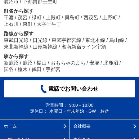
鹿沼市
/
下都賀郡壬生町
町名から探す
千渡
/
茂呂
/
緑町
/
上殿町
/
貝島町
/
西茂呂
/
上野町
/
上石川
/
東町
/
大字壬生丁
路線から探す
東武日光線
/
日光線
/
東武宇都宮線
/
東北本線
/
烏山線
/
東北新幹線
/
山形新幹線
/
湘南新宿ライン宇須
駅から探す
新鹿沼
/
鹿沼
/
樅山
/
おもちゃのまち
/
安塚
/
北鹿沼
/
国谷
/
楡木
/
鶴田
/
宇都宮
電話でお問い合わせ
営業時間：
9:00～18:00
定休日：
水曜日・年末年始・GW・お盆
ホーム
会社概要