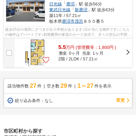
日光線
「
鹿沼
」駅 徒歩56分
東武日光線
「
新鹿沼
」駅 徒歩63分
築11年 / 57.21㎡
栃木県
鹿沼市
茂呂
８５０番５
徒歩25分の場所にさつきが丘小学校があります♪日が当たる物件です♪こちら
の物件はアパートです♪初期費用や家賃のカード決済で、月々の支払の手間を
省けます♪ご来店予約やご質問などは0...
5.5
万
円
(管理費等：1,800円 )
0ヶ月
1ヶ月
敷金
礼金
2階 / 2LDK / 57.21㎡
27
29
1～27
該当物件数
件
空き数
件
件を表示
変更
絞り込み条件：
なし
市区町村から探す