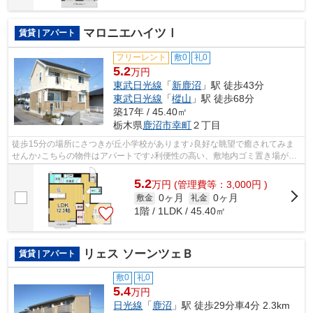
マロニエハイツⅠ
賃貸 | アパート
フリーレント
敷0
礼0
5.2
万円
東武日光線
「
新鹿沼
」駅 徒歩43分
東武日光線
「
樅山
」駅 徒歩68分
築17年 / 45.40㎡
栃木県
鹿沼市
幸町
２丁目
徒歩15分の場所にさつきが丘小学校があります♪良好な眺望で癒されてみま
せんか♪こちらの物件はアパートです♪利便性の高い、敷地内ゴミ置き場が付
いています♪賃貸情報でお困りの方は、...
5.2
万
円
(管理費等：3,000円 )
0ヶ月
0ヶ月
敷金
礼金
1階 / 1LDK / 45.40㎡
リェス ソーンツェＢ
賃貸 | アパート
敷0
礼0
5.4
万円
日光線
「
鹿沼
」駅 徒歩29分車4分 2.3km