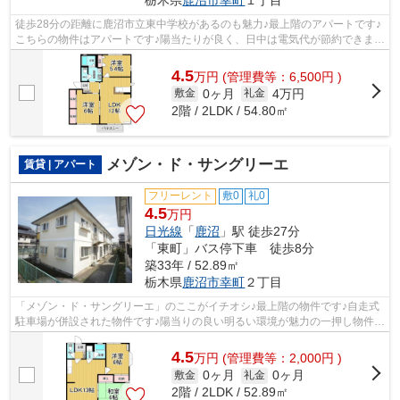
栃木県
鹿沼市
幸町
１丁目
徒歩28分の距離に鹿沼市立東中学校があるのも魅力♪最上階のアパートです♪
こちらの物件はアパートです♪陽当たりが良く、日中は電気代が節約できます
のでおすすめです♪当社は鹿沼市エリ...
4.5
万
円
(管理費等：6,500円 )
0ヶ月
4万円
敷金
礼金
2階 / 2LDK / 54.80㎡
メゾン・ド・サングリーエ
賃貸 | アパート
フリーレント
敷0
礼0
4.5
万円
日光線
「
鹿沼
」駅 徒歩27分
「東町」バス停下車 徒歩8分
築33年 / 52.89㎡
栃木県
鹿沼市
幸町
２丁目
「メゾン・ド・サングリーエ」のここがイチオシ♪最上階の物件です♪自走式
駐車場が併設された物件です♪陽当りの良い明るい環境が魅力の一押し物件で
す♪エスケーホームには鹿沼市エリア...
4.5
万
円
(管理費等：2,000円 )
0ヶ月
0ヶ月
敷金
礼金
2階 / 2LDK / 52.89㎡