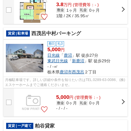
3.8
万
円
(管理費等：- )
1ヶ月
0ヶ月
敷金
礼金
1階 / 2K / 35.95㎡
西茂呂中村パーキング
賃貸 | 駐車場
敷0
礼0
5,000
円
日光線
「
鹿沼
」駅 徒歩27分
東武日光線
「
新鹿沼
」駅 徒歩29分
- / -㎡
栃木県
鹿沼市
西茂呂
２丁目
月極駐車場です。詳しい詳細や条件を知りたい方はTEL.0289-63-0086、(株)
エスケーホームまでご連絡くださいませ。
5,000
円
(管理費等：- )
0ヶ月
0ヶ月
敷金
礼金
- / - / -
粕谷貸家
賃貸 | 一戸建て