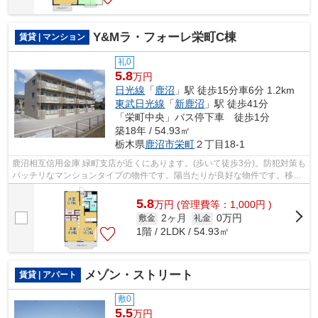
Y&Mラ・フォーレ栄町C棟
賃貸 | マンション
礼0
5.8
万円
日光線
「
鹿沼
」駅 徒歩15分車6分 1.2km
東武日光線
「
新鹿沼
」駅 徒歩41分
「栄町中央」バス停下車 徒歩1分
築18年 / 54.93㎡
栃木県
鹿沼市
栄町
２丁目18-1
鹿沼相互信用金庫 緑町支店が近くにあります。(歩いて徒歩3分)。防犯対策も
バッチリなマンションタイプの物件です。陽当たりが良好な物件です。移動
距離が短くてすむ、敷地内ごみ置き...
5.8
万
円
(管理費等：1,000円 )
2ヶ月
0万円
敷金
礼金
1階 / 2LDK / 54.93㎡
メゾン・ストリート
賃貸 | アパート
敷0
5.5
万円