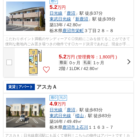
敷0
5.2
万円
日光線
「
鹿沼
」駅 徒歩37分
東武日光線
「
新鹿沼
」駅 徒歩39分
築13年 / 42.80㎡
栃木県
鹿沼市
栄町
３丁目２８－８
こだわりポイント満載のサンディーアＣ◎気軽にごみを捨てることができて
便利な敷地内ごみ置き場つきの物件です◎カード決済であれば、現金が手元
になくてもお支払いできます◎こちらの物...
5.2
万
円
(管理費等：1,800円 )
0ヶ月
1ヶ月
敷金
礼金
2階 / 1LDK / 42.80㎡
アスカＡ
賃貸 | アパート
敷0
礼0
4.9
万円
日光線
「
鹿沼
」駅 徒歩83分
東武日光線
「
樅山
」駅 徒歩83分
築16年 / 49.49㎡
栃木県
鹿沼市
上石川
１１６３－７
アスカＡ：日光線鹿沼駅にも近くて便利！こちらの物件はアパートです！カ