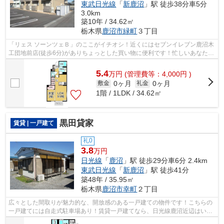
東武日光線
「
新鹿沼
」駅 徒歩38分車5分
3.0km
築10年 / 34.62㎡
栃木県
鹿沼市
緑町
３丁目
「リェス ソーンツェＢ」のここがイチオシ！近くにはセブンイレブン鹿沼木
工団地前店(徒歩6分)がありちょっとした買い物に便利です！忙しいあなたの
味方の、敷地内ごみ置き場つきの物...
5.4
万
円
(管理費等：4,000円 )
0ヶ月
0ヶ月
敷金
礼金
1階 / 1LDK / 34.62㎡
黒田貸家
賃貸 | 一戸建て
礼0
3.8
万円
日光線
「
鹿沼
」駅 徒歩29分車6分 2.4km
東武日光線
「
新鹿沼
」駅 徒歩41分
築48年 / 35.95㎡
栃木県
鹿沼市
幸町
２丁目
広々とした間取りが魅力的な、開放感のある一戸建ての物件です！こちらの
一戸建てには自走式駐車場あり！賃貸一戸建てなら、日光線鹿沼近辺はいか
がでしょうか！0289-63-0086までご連...