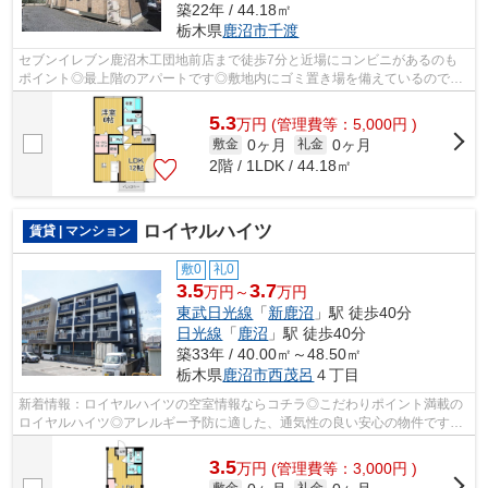
築22年 / 44.18㎡
栃木県
鹿沼市
千渡
セブンイレブン鹿沼木工団地前店まで徒歩7分と近場にコンビニがあるのも
ポイント◎最上階のアパートです◎敷地内にゴミ置き場を備えているので敷
地外に出る必要が無く、短時間でサッとゴ...
5.3
万
円
(管理費等：5,000円 )
0ヶ月
0ヶ月
敷金
礼金
2階 / 1LDK / 44.18㎡
ロイヤルハイツ
賃貸 | マンション
敷0
礼0
3.5
3.7
万円～
万円
東武日光線
「
新鹿沼
」駅 徒歩40分
日光線
「
鹿沼
」駅 徒歩40分
築33年 / 40.00㎡～48.50㎡
栃木県
鹿沼市
西茂呂
４丁目
新着情報：ロイヤルハイツの空室情報ならコチラ◎こだわりポイント満載の
ロイヤルハイツ◎アレルギー予防に適した、通気性の良い安心の物件です◎
健康な体は新鮮な空気を吸うところから◎...
3.5
万
円
(管理費等：3,000円 )