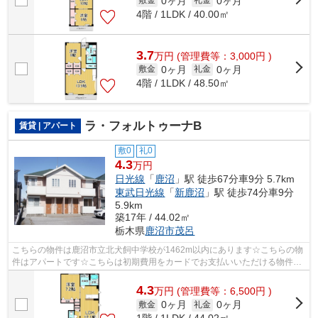
0ヶ月
0ヶ月
敷金
礼金
4階 / 1LDK / 40.00㎡
3.7
万
円
(管理費等：3,000円 )
0ヶ月
0ヶ月
敷金
礼金
4階 / 1LDK / 48.50㎡
ラ・フォルトゥーナB
賃貸 | アパート
敷0
礼0
4.3
万円
日光線
「
鹿沼
」駅 徒歩67分車9分 5.7km
東武日光線
「
新鹿沼
」駅 徒歩74分車9分
5.9km
築17年 / 44.02㎡
栃木県
鹿沼市
茂呂
こちらの物件は鹿沼市立北犬飼中学校が1462m以内にあります☆こちらの物
件はアパートです☆こちらは初期費用をカードでお支払いいただける物件で
す☆昼間の電気代も抑えられる、明るい室...
4.3
万
円
(管理費等：6,500円 )
0ヶ月
0ヶ月
敷金
礼金