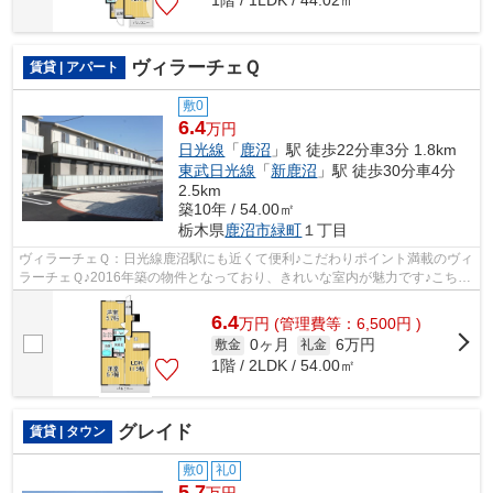
1階 / 1LDK / 44.02㎡
ヴィラーチェＱ
賃貸 | アパート
敷0
6.4
万円
日光線
「
鹿沼
」駅 徒歩22分車3分 1.8km
東武日光線
「
新鹿沼
」駅 徒歩30分車4分
2.5km
築10年 / 54.00㎡
栃木県
鹿沼市
緑町
１丁目
ヴィラーチェＱ：日光線鹿沼駅にも近くて便利♪こだわりポイント満載のヴィ
ラーチェＱ♪2016年築の物件となっており、きれいな室内が魅力です♪こちら
のアパートでは初期費用をカードでお...
6.4
万
円
(管理費等：6,500円 )
0ヶ月
6万円
敷金
礼金
1階 / 2LDK / 54.00㎡
グレイド
賃貸 | タウン
敷0
礼0
5.7