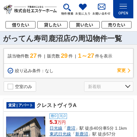
OPEN
物件検索
お気に入り
お問い合わせ
借りたい
貸したい
買いたい
売りたい
がってん寿司鹿沼店の周辺物件一覧
27
29
1～27
該当物件数
件
販売数
件
件を表示
変更
絞り込み条件：
なし
空室のみ
クレストヴィラA
賃貸 | アパート
敷0
礼0
5.3
万円
日光線
「
鹿沼
」駅 徒歩40分車5分 1.1km
東武日光線
「
新鹿沼
」駅 徒歩57分