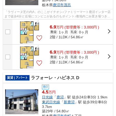
築5年 / 54.86㎡
栃木県
鹿沼市
茂呂
「ラヴィーヌ芝の内A」のここがイチオシ♪ファミリーマート鹿沼インター店
まで徒歩4分と近場にコンビニがあるのもポイント♪敷地内ごみ置き場つきの
物件は最近ますますポピュラーになっ...
6.9
万
円
(管理費等：3,000円 )
1ヶ月
0ヶ月
敷金
礼金
2階 / 1LDK / 54.86㎡
6.9
万
円
(管理費等：3,000円 )
1ヶ月
0ヶ月
敷金
礼金
2階 / 1LDK / 54.86㎡
ラフォーレ・ハピネス D
賃貸 | アパート
敷0
4.5
万円
日光線
「
鹿沼
」駅 徒歩24分車3分 1.9km
東武日光線
「
新鹿沼
」駅 徒歩39分車6分
3.7km
築29年 / 54.80㎡