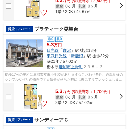
4.2
万
円
(管理費等：2,800円 )
0ヶ月
0ヶ月
敷金
礼金
1階 / 2DK / 44.67㎡
プラティーク晃望台
賃貸 | アパート
敷0
礼0
5.3
万円
日光線
「
鹿沼
」駅 徒歩13分
東武日光線
「
新鹿沼
」駅 徒歩32分
築21年 / 57.02㎡
栃木県
鹿沼市
上野町
２９８－３
徒歩17分の場所に鹿沼市立東小学校があります☆こだわり条件、通風良好の
シンプルな作りの物件です☆気分が落ちた時には換気でリフレッシュしまし
ょう☆こちらの物件はアパートです☆最上...
5.3
万
円
(管理費等：1,700円 )
0ヶ月
0ヶ月
敷金
礼金
2階 / 2LDK / 57.02㎡
サンディーアＣ
賃貸 | アパート