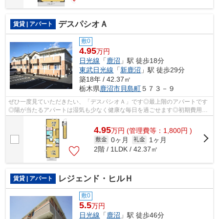
デスパシオＡ
賃貸 | アパート
敷0
4.95
万円
日光線
「
鹿沼
」駅 徒歩18分
東武日光線
「
新鹿沼
」駅 徒歩29分
築18年 / 42.37㎡
栃木県
鹿沼市
貝島町
５７３－９
ぜひ一度見ていただきたい、「デスパシオＡ」です◎最上階のアパートです
◎陽が当たるアパートは湿気も少なく健康な毎日を過ごせます◎初期費用や
家賃のカード決済で、月々の支払の手間を...
4.95
万
円
(管理費等：1,800円 )
0ヶ月
1ヶ月
敷金
礼金
2階 / 1LDK / 42.37㎡
レジェンド・ヒルＨ
賃貸 | アパート
敷0
5.5
万円
日光線
「
鹿沼
」駅 徒歩46分