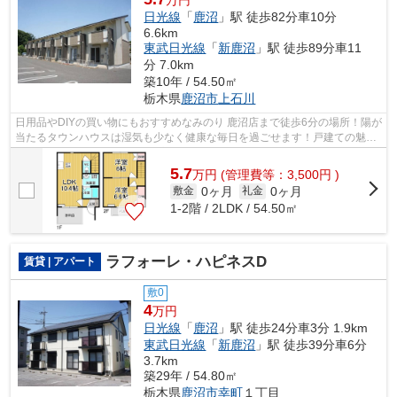
万円
日光線
「
鹿沼
」駅 徒歩82分車10分
6.6km
東武日光線
「
新鹿沼
」駅 徒歩89分車11
分 7.0km
築10年 / 54.50㎡
栃木県
鹿沼市
上石川
日用品やDIYの買い物にもおすすめなみのり 鹿沼店まで徒歩6分の場所！陽が
当たるタウンハウスは湿気も少なく健康な毎日を過ごせます！戸建ての魅力
も併せ持つタウンハウスタイプです！...
5.7
万
円
(管理費等：3,500円 )
0ヶ月
0ヶ月
敷金
礼金
1-2階 / 2LDK / 54.50㎡
ラフォーレ・ハピネスD
賃貸 | アパート
敷0
4
万円
日光線
「
鹿沼
」駅 徒歩24分車3分 1.9km
東武日光線
「
新鹿沼
」駅 徒歩39分車6分
3.7km
築29年 / 54.80㎡
栃木県
鹿沼市
幸町
１丁目