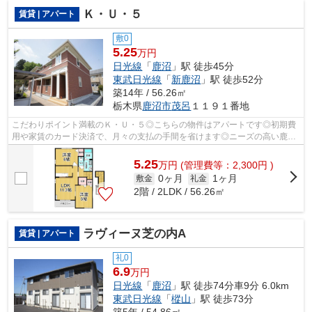
Ｋ・Ｕ・５
賃貸 | アパート
敷0
5.25
万円
日光線
「
鹿沼
」駅 徒歩45分
東武日光線
「
新鹿沼
」駅 徒歩52分
築14年 / 56.26㎡
栃木県
鹿沼市
茂呂
１１９１番地
こだわりポイント満載のＫ・Ｕ・５◎こちらの物件はアパートです◎初期費
用や家賃のカード決済で、月々の支払の手間を省けます◎ニーズの高い鹿沼
市内の物件です◎こちらの物件の詳細情報...
5.25
万
円
(管理費等：2,300円 )
0ヶ月
1ヶ月
敷金
礼金
2階 / 2LDK / 56.26㎡
ラヴィーヌ芝の内A
賃貸 | アパート
礼0
6.9
万円
日光線
「
鹿沼
」駅 徒歩74分車9分 6.0km
東武日光線
「
樅山
」駅 徒歩73分