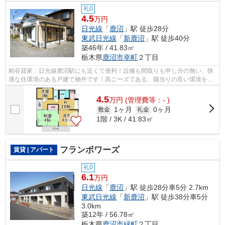
礼0
4.5
万円
日光線
「
鹿沼
」駅 徒歩28分
東武日光線
「
新鹿沼
」駅 徒歩40分
築46年 / 41.83㎡
栃木県
鹿沼市
幸町
２丁目
粕谷貸家：日光線鹿沼駅にも近くて便利！設備も間取りも申し分の無い、快
適な住環境のある戸建て物件です！高ニーズである、陽当りの良い環境を実
現した物件です！こちらの物件には自...
4.5
万
円
(管理費等：- )
1ヶ月
0ヶ月
敷金
礼金
1階 / 3K / 41.83㎡
フランボワーズ
賃貸 | アパート
礼0
6.1
万円
日光線
「
鹿沼
」駅 徒歩28分車5分 2.7km
東武日光線
「
新鹿沼
」駅 徒歩38分車5分
3.0km
築12年 / 56.78㎡
栃木県
鹿沼市
緑町
２丁目