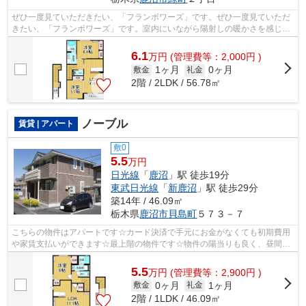
ぜひ一度見ていただきたい、「フランボワーズ」です。ぜひ一度見ていただ
きたい、「フランボワーズ」です。室内にいながら陽射しの暖かさを感じら
れる、魅力的な物件です。最上階の物...
6.1
万
円
(管理費等：2,000円 )
1ヶ月
0ヶ月
敷金
礼金
2階 / 2LDK / 56.78㎡
ノーブル
賃貸 | アパート
敷0
5.5
万円
日光線
「
鹿沼
」駅 徒歩19分
東武日光線
「
新鹿沼
」駅 徒歩29分
築14年 / 46.09㎡
栃木県
鹿沼市
貝島町
５７３－７
こちらの物件はアパートです☆カード決済で手元にお金がなくても初期費用
や家賃支払いができます☆最上階の物件です☆物件の陽当りも良く、昼間に
は照明要らずで経済的です☆より詳しい情...
5.5
万
円
(管理費等：2,900円 )
0ヶ月
1ヶ月
敷金
礼金
2階 / 1LDK / 46.09㎡