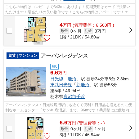
こちらの物件はコンビニまで343mにあります！初期費用はカードで決済い
ただけます！陽当たりの良い物件です！こちらの物件はアパートです！エス
ケーホームのメールアドレスまでお問い...
4
万
円
(管理費等：6,500円 )
0ヶ月
3万円
敷金
礼金
1階 / 2LDK / 54.80㎡
アーバンレジデンス
賃貸 | マンション
敷0
6.6
万円
日光線
「
鹿沼
」駅 徒歩34分車8分 2.8km
東武日光線
「
新鹿沼
」駅 徒歩53分
築5年 / 46.94㎡
栃木県
鹿沼市
千渡
アーバンレジデンス：日光線鹿沼駅にも近くて便利！日用品を揃えるのに便
利なホームセンター「サンキ 鹿沼店」まで、96mです！共用部には敷地内ご
み置き場・エレベータなどが揃ってお...
6.6
万
円
(管理費等：- )
0ヶ月
1ヶ月
敷金
礼金
3階 / 1LDK / 46.94㎡