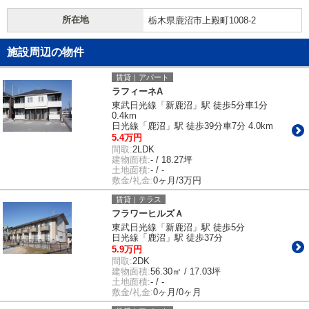
所在地
栃木県鹿沼市上殿町1008-2
施設周辺の物件
賃貸｜アパート
ラフィーネA
東武日光線「新鹿沼」駅 徒歩5分車1分
0.4km
日光線「鹿沼」駅 徒歩39分車7分 4.0km
5.4万円
間取:
2LDK
建物面積:
- / 18.27坪
土地面積:
- / -
敷金/礼金:
0ヶ月/3万円
賃貸｜テラス
フラワーヒルズＡ
東武日光線「新鹿沼」駅 徒歩5分
日光線「鹿沼」駅 徒歩37分
5.9万円
間取:
2DK
建物面積:
56.30㎡ / 17.03坪
土地面積:
- / -
敷金/礼金:
0ヶ月/0ヶ月