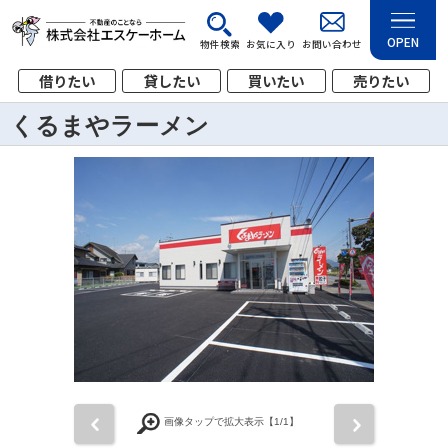
OPEN
物件検索
お気に入り
お問い合わせ
借りたい
貸したい
買いたい
売りたい
くるまやラーメン
前
次
画像タップで拡大表示【
1
/1】