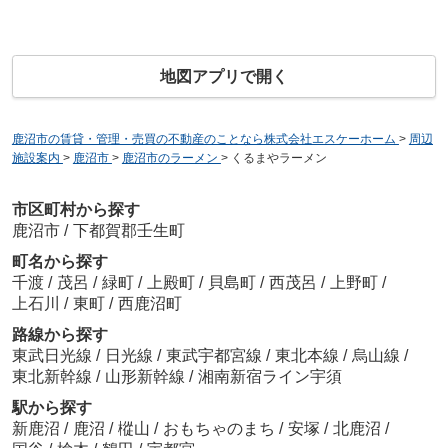
地図アプリで開く
鹿沼市の賃貸・管理・売買の不動産のことなら株式会社エスケーホーム
>
周辺
施設案内
>
鹿沼市
>
鹿沼市のラーメン
>
くるまやラーメン
市区町村から探す
鹿沼市
/
下都賀郡壬生町
町名から探す
千渡
/
茂呂
/
緑町
/
上殿町
/
貝島町
/
西茂呂
/
上野町
/
上石川
/
東町
/
西鹿沼町
路線から探す
東武日光線
/
日光線
/
東武宇都宮線
/
東北本線
/
烏山線
/
東北新幹線
/
山形新幹線
/
湘南新宿ライン宇須
駅から探す
新鹿沼
/
鹿沼
/
樅山
/
おもちゃのまち
/
安塚
/
北鹿沼
/