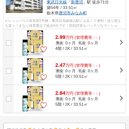
東武日光線
「
新鹿沼
」駅 徒歩71分
築54年 / 33.51㎡
栃木県
鹿沼市
みなみ町
ビレッジハウス奈良部2号棟：東武日光線樅山駅にも近くて便利！送り迎え
も楽々！まなぶ保育園まで徒歩6分です！防犯対策もバッチリなマンション
タイプの物件です！敷地内ごみ置き場は...
2.99
万
円
(管理費等：- )
0ヶ月
0ヶ月
敷金
礼金
4階 / 2K / 33.51㎡
2.47
万
円
(管理費等：- )
0ヶ月
0ヶ月
敷金
礼金
5階 / 2K / 33.51㎡
2.84
万
円
(管理費等：- )
0ヶ月
0ヶ月
敷金
礼金
5階 / 2K / 33.51㎡