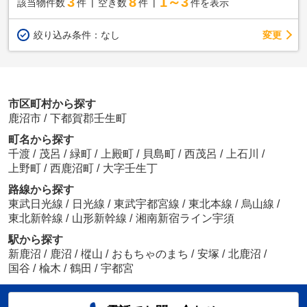
3
8
1～3
該当物件数
件
空き数
件
件を表示
変更
絞り込み条件：
なし
市区町村から探す
鹿沼市
/
下都賀郡壬生町
町名から探す
千渡
/
茂呂
/
緑町
/
上殿町
/
貝島町
/
西茂呂
/
上石川
/
上野町
/
西鹿沼町
/
大字壬生丁
路線から探す
東武日光線
/
日光線
/
東武宇都宮線
/
東北本線
/
烏山線
/
東北新幹線
/
山形新幹線
/
湘南新宿ライン宇須
駅から探す
新鹿沼
/
鹿沼
/
樅山
/
おもちゃのまち
/
安塚
/
北鹿沼
/
国谷
/
楡木
/
鶴田
/
宇都宮