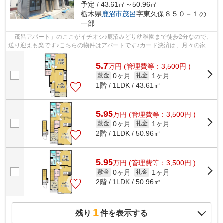
予定 / 43.61㎡～50.96㎡
栃木県
鹿沼市
茂呂
字東久保８５０－１の
一部
「茂呂アパート」のここがイチオシ♪鹿沼みどり幼稚園まで徒歩2分なので、
送り迎えも楽です♪こちらの物件はアパートです♪カード決済は、月々の家賃
や初期費用支払いのわずらわしさを解...
5.7
万
円
(管理費等：3,500円 )
0ヶ月
1ヶ月
敷金
礼金
1階 / 1LDK / 43.61㎡
5.95
万
円
(管理費等：3,500円 )
0ヶ月
1ヶ月
敷金
礼金
2階 / 1LDK / 50.96㎡
5.95
万
円
(管理費等：3,500円 )
0ヶ月
1ヶ月
敷金
礼金
2階 / 1LDK / 50.96㎡
1
残り
件を表示する