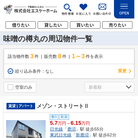
OPEN
物件検索
お気に入り
お問い合わせ
借りたい
貸したい
買いたい
売りたい
味噌の樽丸の周辺物件一覧
3
8
1～3
該当物件数
件
販売数
件
件を表示
変更
絞り込み条件：
なし
空室のみ
メゾン・ストリートⅡ
賃貸 | アパート
敷0
新築
5.7
6.15
万円～
万円
日光線
「
鹿沼
」駅 徒歩55分
東武日光線
「
新鹿沼
」駅 徒歩62分