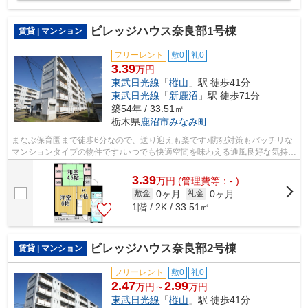
ビレッジハウス奈良部1号棟
賃貸 | マンション
フリーレント
敷0
礼0
3.39
万円
東武日光線
「
樅山
」駅 徒歩41分
東武日光線
「
新鹿沼
」駅 徒歩71分
築54年 / 33.51㎡
栃木県
鹿沼市
みなみ町
まなぶ保育園まで徒歩6分なので、送り迎えも楽です♪防犯対策もバッチリな
マンションタイプの物件です♪いつでも快適空間を味わえる通風良好な気持ち
よい物件♪ニーズが高まっており求め...
3.39
万
円
(管理費等：- )
0ヶ月
0ヶ月
敷金
礼金
1階 / 2K / 33.51㎡
ビレッジハウス奈良部2号棟
賃貸 | マンション
フリーレント
敷0
礼0
2.47
2.99
万円～
万円
東武日光線
「
樅山
」駅 徒歩41分