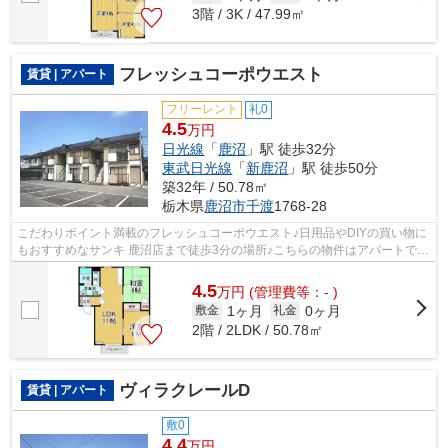
3階 / 3K / 47.99㎡
フレッシュコーポウエスト
賃貸 | アパート
フリーレント
礼0
4.5
万円
日光線
「
鹿沼
」駅 徒歩32分
東武日光線
「
新鹿沼
」駅 徒歩50分
築32年 / 50.78㎡
栃木県
鹿沼市
千渡
1768-28
こだわりポイント満載のフレッシュコーポウエスト♪日用品やDIYの買い物に
もおすすめなサンキ 鹿沼店まで徒歩3分の場所♪こちらの物件はアパートです
♪日差しが入る物件は毎日を快適に過...
4.5
万
円
(管理費等：- )
1ヶ月
0ヶ月
敷金
礼金
2階 / 2LDK / 50.78㎡
ヴィラクレールD
賃貸 | アパート
敷0
4.4
万円