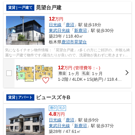
晃望台戸建
賃貸 | 一戸建て
12
万円
日光線
「
鹿沼
」駅 徒歩18分
東武日光線
「
新鹿沼
」駅 徒歩30分
築23年 / 118.40㎡
栃木県
鹿沼市
晃望台
気になるイチオシ物件情報：「晃望台戸建」♪多くの方にご好評の、外観も綺
麗な一戸建て物件です♪陽当たりが良いので、洗濯物が臭わずに乾きます♪物
件について悩んでる方は、sk.home2@r...
12
万
円
(管理費等：- )
1ヶ月
1ヶ月
敷金
礼金
1-2階 / 4LDK＋1S(納戸) / 118.40㎡
ビュースズキB
賃貸 | アパート
敷0
礼0
4.8
万円
日光線
「
鹿沼
」駅 徒歩9分
東武日光線
「
新鹿沼
」駅 徒歩37分
築28年 / 47.61㎡