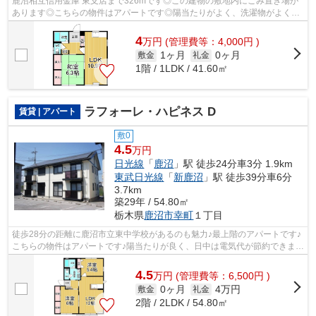
鹿沼相互信用金庫 東支店まで326mです◎この建物の敷地内にごみ置き場が
あります◎こちらの物件はアパートです◎陽当たりがよく、洗濯物がよく乾
く物件です◎あなたの希望に合う不動産情報...
4
万
円
(管理費等：4,000円 )
1ヶ月
0ヶ月
敷金
礼金
1階 / 1LDK / 41.60㎡
ラフォーレ・ハピネス D
賃貸 | アパート
敷0
4.5
万円
日光線
「
鹿沼
」駅 徒歩24分車3分 1.9km
東武日光線
「
新鹿沼
」駅 徒歩39分車6分
3.7km
築29年 / 54.80㎡
栃木県
鹿沼市
幸町
１丁目
徒歩28分の距離に鹿沼市立東中学校があるのも魅力♪最上階のアパートです♪
こちらの物件はアパートです♪陽当たりが良く、日中は電気代が節約できます
のでおすすめです♪当社は鹿沼市エリ...
4.5
万
円
(管理費等：6,500円 )
0ヶ月
4万円
敷金
礼金
2階 / 2LDK / 54.80㎡