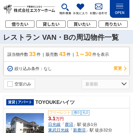
OPEN
物件検索
お気に入り
お問い合わせ
借りたい
貸したい
買いたい
売りたい
レストラン VAN・Bの周辺物件一覧
33
43
1～30
該当物件数
件
販売数
件
件を表示
変更
絞り込み条件：
なし
空室のみ
TOYOUKEハイツ
賃貸 | アパート
フリーレント
敷0
礼0
3.1
万円
日光線
「
鹿沼
」駅 徒歩1分
東武日光線
「
新鹿沼
」駅 徒歩32分