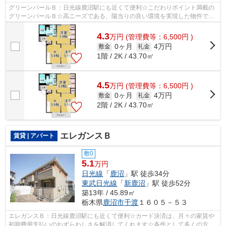
グリーンパールＢ：日光線鹿沼駅にも近くて便利☆こだわりポイント満載の
グリーンパールＢ☆高ニーズである、陽当りの良い環境を実現した物件です
☆クレジットカードで初期費用がお支払い...
4.3
万
円
(管理費等：6,500円 )
0ヶ月
4万円
敷金
礼金
1階 / 2K / 43.70㎡
4.5
万
円
(管理費等：6,500円 )
0ヶ月
4万円
敷金
礼金
2階 / 2K / 43.70㎡
エレガンスＢ
賃貸 | アパート
敷0
5.1
万円
日光線
「
鹿沼
」駅 徒歩34分
東武日光線
「
新鹿沼
」駅 徒歩52分
築13年 / 45.89㎡
栃木県
鹿沼市
千渡
１６０５－５３
エレガンスＢ：日光線鹿沼駅にも近くて便利☆カード決済は、月々の家賃や
初期費用支払いのわずらわしさを解消してくれます☆条件として多くの方が