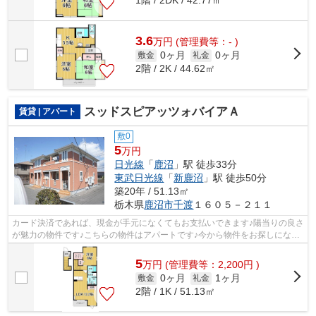
1階 / 2DK / 42.77㎡
3.6
万
円
(管理費等：- )
0ヶ月
0ヶ月
敷金
礼金
2階 / 2K / 44.62㎡
スッドスピアッツォバイアＡ
賃貸 | アパート
敷0
5
万円
日光線
「
鹿沼
」駅 徒歩33分
東武日光線
「
新鹿沼
」駅 徒歩50分
築20年 / 51.13㎡
栃木県
鹿沼市
千渡
１６０５－２１１
カード決済であれば、現金が手元になくてもお支払いできます♪陽当りの良さ
が魅力の物件です♪こちらの物件はアパートです♪今から物件をお探しになる
方は、エスケーホームにお任せくださ...
5
万
円
(管理費等：2,200円 )
0ヶ月
1ヶ月
敷金
礼金
2階 / 1K / 51.13㎡