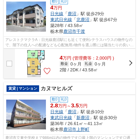
敷0
礼0
4
万円
日光線
「
鹿沼
」駅 徒歩29分
東武日光線
「
北鹿沼
」駅 徒歩67分
築28年 / 43.58㎡
栃木県
鹿沼市
千渡
アレストクマクラA：日光線鹿沼駅にも近くて便利♪テラスハウスの物件なの
で、階下の住人への配慮なども心配無用♪物件を選ぶ際には陽当たりの良い物
件を探したいですね♪今回はそんな物...
4
万
円
(管理費等：2,000円 )
0ヶ月
0ヶ月
敷金
礼金
2階 / 2DK / 43.58㎡
カヌマヒルズ
賃貸 | マンション
敷0
礼0
2.8
3.5
万円～
万円
日光線
「
鹿沼
」駅 徒歩10分
東武日光線
「
新鹿沼
」駅 徒歩30分
築36年 / 26.61㎡～41.13㎡
栃木県
鹿沼市
上野町
鹿沼市立東中学校まで986m以内の物件です◎最上階のマンションです◎通