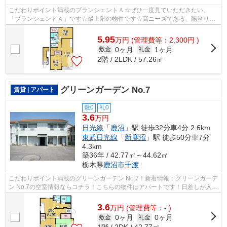
こだわりポイント満載のブランシェントＡ☆ぜひ一度見ていただきたい、
「ブランシェントＡ」です☆最上階の物件です☆高ニーズである、陽当りの
良い環境を実現した物件です☆気になること...
5.95
万
円
(管理費等：2,300円 )
0ヶ月
1ヶ月
敷金
礼金
2階 / 2LDK / 57.26㎡
グリーンガーデン No.7
賃貸 | アパート
敷0
礼0
3.6
万円
日光線
「
鹿沼
」駅 徒歩32分車4分 2.6km
東武日光線
「
新鹿沼
」駅 徒歩50分車7分
4.3km
築36年 / 42.77㎡～44.62㎡
栃木県
鹿沼市
千渡
こだわりポイント満載のグリーンガーデン No.7！新着情報：グリーンガーデ
ン No.7の空室情報ならコチラ！こちらの物件はアパートです！日差しが入る
物件は毎日を快適に過ごす事ができ...
3.6
万
円
(管理費等：- )
0ヶ月
0ヶ月
敷金
礼金