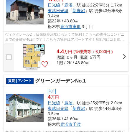
日光線
「
鹿沼
」駅 徒歩22分車3分 1.7km
東武日光線
「
新鹿沼
」駅 徒歩43分車6分
3.4km
築22年 / 43.80㎡
栃木県
鹿沼市
東町
３丁目
ヴィラクレールD：日光線鹿沼駅にも近くて便利！こちらの物件はコンビニ
までの距離が462mです！こちらの物件はアパートです！敷地内にゴミ置き
場があるのでわざわざゴミを捨てに行く手...
4.4
万
円
(管理費等：6,000円 )
0ヶ月
5万円
敷金
礼金
1階 / 2K / 43.80㎡
グリーンガーデンNo.1
賃貸 | アパート
礼0
4
万円
日光線
「
鹿沼
」駅 徒歩25分車5分 2.0km
東武日光線
「
新鹿沼
」駅 徒歩44分車8分
3.5km
築36年 / 41.60㎡
栃木県
鹿沼市
千渡