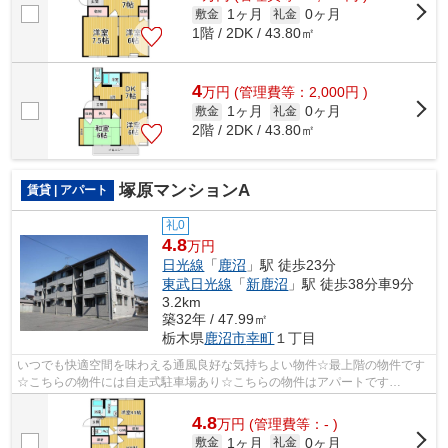
1ヶ月
0ヶ月
敷金
礼金
1階 / 2DK / 43.80㎡
4
万
円
(管理費等：2,000円 )
1ヶ月
0ヶ月
敷金
礼金
2階 / 2DK / 43.80㎡
塚原マンションA
賃貸 | アパート
礼0
4.8
万円
日光線
「
鹿沼
」駅 徒歩23分
東武日光線
「
新鹿沼
」駅 徒歩38分車9分
3.2km
築32年 / 47.99㎡
栃木県
鹿沼市
幸町
１丁目
いつでも快適空間を味わえる通風良好な気持ちよい物件☆最上階の物件です
☆こちらの物件には自走式駐車場あり☆こちらの物件はアパートです
☆sk.home2@r2.dion.ne.jpまでお問い合わせくだ...
4.8
万
円
(管理費等：- )
1ヶ月
0ヶ月
敷金
礼金