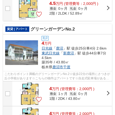
4.5
万
円
(管理費等：2,000円 )
0ヶ月
0ヶ月
敷金
礼金
2階 / 2LDK / 52.89㎡
グリーンガーデンNo.2
賃貸 | アパート
礼0
4
万円
日光線
「
鹿沼
」駅 徒歩25分車4分 2.6km
東武日光線
「
新鹿沼
」駅 徒歩44分車7分
4.5km
築35年 / 43.80㎡
栃木県
鹿沼市
千渡
こだわりポイント満載のグリーンガーデンNo.2☆徒歩22分の場所にさつきが
丘小学校があります☆こちらの物件はアパートです☆自走式駐車場がある物
件です☆エスケーホームでは、日光線鹿沼...
4
万
円
(管理費等：2,000円 )
1ヶ月
0ヶ月
敷金
礼金
1階 / 2DK / 43.80㎡
4
万
円
(管理費等：2,000円 )