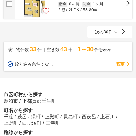
0ヶ月
1ヶ月
敷金
礼金
2階 / 2LDK / 58.80㎡
次の30件へ
33
43
1～30
該当物件数
件
空き数
件
件を表示
変更
絞り込み条件：
なし
市区町村から探す
鹿沼市
/
下都賀郡壬生町
町名から探す
千渡
/
茂呂
/
緑町
/
上殿町
/
貝島町
/
西茂呂
/
上石川
/
上野町
/
西鹿沼町
/
三幸町
路線から探す