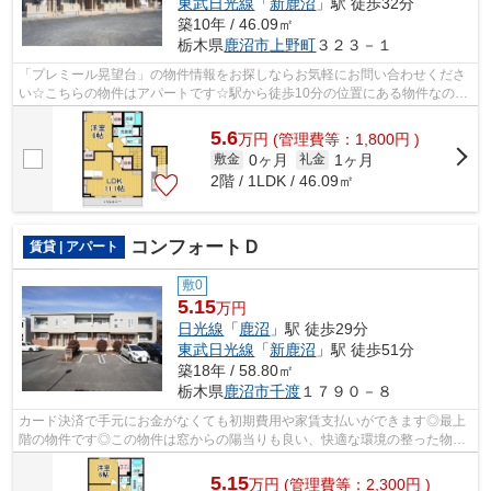
東武日光線
「
新鹿沼
」駅 徒歩32分
築10年 / 46.09㎡
栃木県
鹿沼市
上野町
３２３－１
「プレミール晃望台」の物件情報をお探しならお気軽にお問い合わせくださ
い☆こちらの物件はアパートです☆駅から徒歩10分の位置にある物件なの
で、アクセスも良好です☆ニーズの高い、平...
5.6
万
円
(管理費等：1,800円 )
0ヶ月
1ヶ月
敷金
礼金
2階 / 1LDK / 46.09㎡
コンフォートＤ
賃貸 | アパート
敷0
5.15
万円
日光線
「
鹿沼
」駅 徒歩29分
東武日光線
「
新鹿沼
」駅 徒歩51分
築18年 / 58.80㎡
栃木県
鹿沼市
千渡
１７９０－８
カード決済で手元にお金がなくても初期費用や家賃支払いができます◎最上
階の物件です◎この物件は窓からの陽当りも良い、快適な環境の整った物件
です◎こちらの物件はアパートです◎エス...
5.15
万
円
(管理費等：2,300円 )