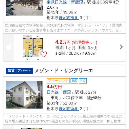
東武日光線
「
新鹿沼
」駅 徒歩38分車4分
2.6km
築45年 / 49.96㎡
栃木県
鹿沼市
東町
３丁目
鹿沼市近辺での物件情報：大好評のあの物件「マルショーハイツ」！敷地内
には使いやすいごみ置き場もあります！ニーズの高いテラスハウスで、自分
だけのオシャレな空間を演出！エスケ...
4.2
万
円
(管理費等：- )
1ヶ月
0ヶ月
敷金
礼金
1-2階 / 2LDK / 49.96㎡
メゾン・ド・サングリーエ
賃貸 | アパート
フリーレント
敷0
礼0
4.5
万円
日光線
「
鹿沼
」駅 徒歩27分
「東町」バス停下車 徒歩8分
築33年 / 52.89㎡
栃木県
鹿沼市
幸町
２丁目
「メゾン・ド・サングリーエ」のここがイチオシ♪最上階の物件です♪自走式
駐車場が併設された物件です♪陽当りの良い明るい環境が魅力の一押し物件で
す♪エスケーホームには鹿沼市エリア...