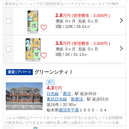
風良好なマンションです◎防犯対策もバッチリなマンションタイプの物件で
す◎賃貸物件をお探しの方は、ぜひ当社にお...
2.8
万
円
(管理費等：3,000円 )
0ヶ月
0ヶ月
敷金
礼金
3階 / 1DK / 26.61㎡
3.5
万
円
(管理費等：3,000円 )
0ヶ月
0ヶ月
敷金
礼金
3階 / 2K / 41.13㎡
グリーンシティⅠ
賃貸 | アパート
敷0
4.3
万円
日光線
「
鹿沼
」駅 徒歩35分
東武日光線
「
新鹿沼
」駅 徒歩51分
築16年 / 32.90㎡
栃木県
鹿沼市
千渡
１６０５－３４
こちらの物件はアパートです☆カード決済で手元にお金がなくても初期費用
や家賃支払いができます☆物件を選ぶ際には陽当たりの良いアパートを探し
たいですね☆今回はそんな物件をご用意致...