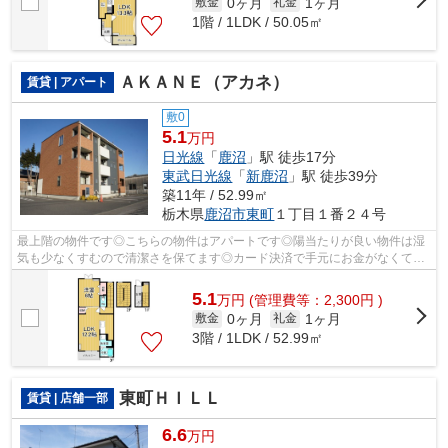
0ヶ月
1ヶ月
敷金
礼金
1階 / 1LDK / 50.05㎡
ＡＫＡＮＥ（アカネ）
賃貸 | アパート
敷0
5.1
万円
日光線
「
鹿沼
」駅 徒歩17分
東武日光線
「
新鹿沼
」駅 徒歩39分
築11年 / 52.99㎡
栃木県
鹿沼市
東町
１丁目１番２４号
最上階の物件です◎こちらの物件はアパートです◎陽当たりが良い物件は湿
気も少なくすむので清潔さを保てます◎カード決済で手元にお金がなくても
初期費用や家賃支払いができます◎エスケ...
5.1
万
円
(管理費等：2,300円 )
0ヶ月
1ヶ月
敷金
礼金
3階 / 1LDK / 52.99㎡
東町ＨＩＬＬ
賃貸 | 店舗一部
6.6
万円