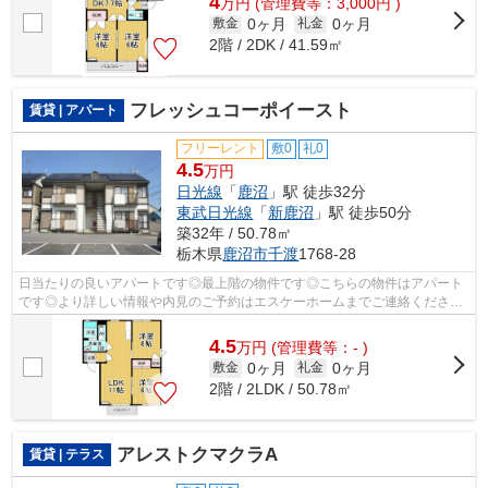
4
万
円
(管理費等：3,000円 )
0ヶ月
0ヶ月
敷金
礼金
2階 / 2DK / 41.59㎡
フレッシュコーポイースト
賃貸 | アパート
フリーレント
敷0
礼0
4.5
万円
日光線
「
鹿沼
」駅 徒歩32分
東武日光線
「
新鹿沼
」駅 徒歩50分
築32年 / 50.78㎡
栃木県
鹿沼市
千渡
1768-28
日当たりの良いアパートです◎最上階の物件です◎こちらの物件はアパート
です◎より詳しい情報や内見のご予約はエスケーホームまでご連絡ください
◎鹿沼市を中心に不動産情報を数多くご紹...
4.5
万
円
(管理費等：- )
0ヶ月
0ヶ月
敷金
礼金
2階 / 2LDK / 50.78㎡
アレストクマクラA
賃貸 | テラス