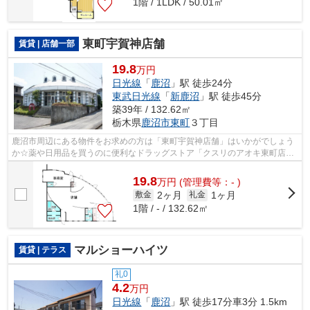
1階 / 1LDK / 50.01㎡
東町宇賀神店舗
賃貸 | 店舗一部
19.8
万円
日光線
「
鹿沼
」駅 徒歩24分
東武日光線
「
新鹿沼
」駅 徒歩45分
築39年 / 132.62㎡
栃木県
鹿沼市
東町
３丁目
鹿沼市周辺にある物件をお求めの方は「東町宇賀神店舗」はいかがでしょう
か☆薬や日用品を買うのに便利なドラッグストア「クスリのアオキ東町店」
が、こちらの物件から444mのところにあ...
19.8
万
円
(管理費等：- )
2ヶ月
1ヶ月
敷金
礼金
1階 / - / 132.62㎡
マルショーハイツ
賃貸 | テラス
礼0
4.2
万円
日光線
「
鹿沼
」駅 徒歩17分車3分 1.5km