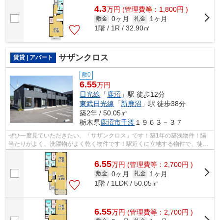
4.3
万
円
(管理費等：1,800円 )
0ヶ月
1ヶ月
敷金
礼金
1階 / 1R / 32.90㎡
サザンクロス
賃貸 | アパート
敷0
6.55
万円
日光線
「
鹿沼
」駅 徒歩12分
東武日光線
「
新鹿沼
」駅 徒歩38分
築2年 / 50.05㎡
栃木県
鹿沼市
千渡
１９６３－３７
ぜひ一度見ていただきたい、「サザンクロス」です！築1年の築浅物件！陽
当たりがよく、洗濯物がよく乾く物件です！駅近くに立地する物件で、徒歩
12分程でアクセスできます！エスケーホ...
6.55
万
円
(管理費等：2,700円 )
0ヶ月
1ヶ月
敷金
礼金
1階 / 1LDK / 50.05㎡
6.55
万
円
(管理費等：2,700円 )