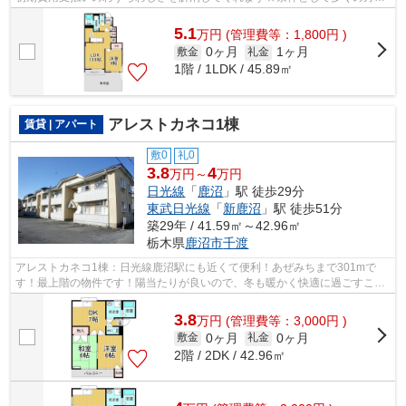
こだわる、陽当りも良好な物件です☆こち...
5.1
万
円
(管理費等：1,800円 )
0ヶ月
1ヶ月
敷金
礼金
1階 / 1LDK / 45.89㎡
アレストカネコ1棟
賃貸 | アパート
敷0
礼0
3.8
4
万円～
万円
日光線
「
鹿沼
」駅 徒歩29分
東武日光線
「
新鹿沼
」駅 徒歩51分
築29年 / 41.59㎡～42.96㎡
栃木県
鹿沼市
千渡
アレストカネコ1棟：日光線鹿沼駅にも近くて便利！あぜみちまで301mで
す！最上階の物件です！陽当たりが良いので、冬も暖かく快適に過ごすこと
ができます！エスケーホームへのご連絡は...
3.8
万
円
(管理費等：3,000円 )
0ヶ月
0ヶ月
敷金
礼金
2階 / 2DK / 42.96㎡