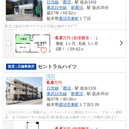
日光線
「
鹿沼
」駅 徒歩14分
東武日光線
「
新鹿沼
」駅 徒歩35分
築27年 / 59.62㎡
栃木県
鹿沼市
東町
１丁目
駅まで徒歩14分でアクセス可能な物件です(^^)
6.6
万
円
(管理費等：- )
1ヶ月
1ヶ月
敷金
礼金
1階 / - / 59.62㎡
セントラルハイツ
賃貸 | 店舗事務所
礼0
6.6
万円
日光線
「
鹿沼
」駅 徒歩13分
東武日光線
「
新鹿沼
」駅 徒歩35分
築37年 / 40.00㎡
栃木県
鹿沼市
東町
１丁目2-26
こだわりポイント満載のセントラルハイツ☆便利なスーパー「ヤオハン東町
店」まで162mです☆自走式の駐車場がある物件です☆この物件は駅まで徒
歩13分の立地です(#^^#)
6.6