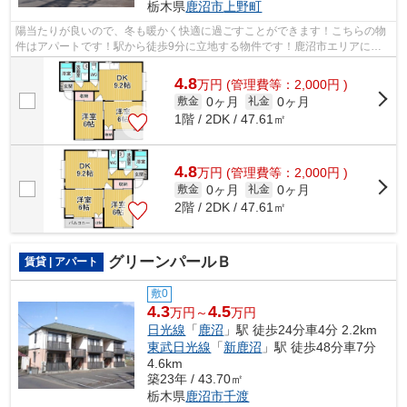
栃木県
鹿沼市
上野町
陽当たりが良いので、冬も暖かく快適に過ごすことができます！こちらの物
件はアパートです！駅から徒歩9分に立地する物件です！鹿沼市エリアに詳
しい当社なら、日光線鹿沼の近くにある...
4.8
万
円
(管理費等：2,000円 )
0ヶ月
0ヶ月
敷金
礼金
1階 / 2DK / 47.61㎡
4.8
万
円
(管理費等：2,000円 )
0ヶ月
0ヶ月
敷金
礼金
2階 / 2DK / 47.61㎡
グリーンパールＢ
賃貸 | アパート
敷0
4.3
4.5
万円～
万円
日光線
「
鹿沼
」駅 徒歩24分車4分 2.2km
東武日光線
「
新鹿沼
」駅 徒歩48分車7分
4.6km
築23年 / 43.70㎡
栃木県
鹿沼市
千渡