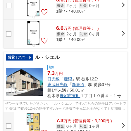
万
円
(管理費等：- )
2ヶ月
0ヶ月
敷金
礼金
1階 / - / 40.00㎡
6.6
万
円
(管理費等：- )
2ヶ月
0ヶ月
敷金
礼金
1階 / - / 40.00㎡
ル・シエル
賃貸 | アパート
敷0
7.3
万円
日光線
「
鹿沼
」駅 徒歩12分
東武日光線
「
新鹿沼
」駅 徒歩37分
築1年未満 / 50.01㎡
栃木県
鹿沼市
東町
１丁目１０番４－１号
ぜひ一度見ていただきたい、「ル・シエル」です♪こちらの物件はアパートで
す♪駅まで徒歩12分の物件です♪カード決済で手元にお金がなくても初期費用
や家賃支払いができます♪エスケーホ...
7.3
万
円
(管理費等：3,200円 )
0ヶ月
1ヶ月
敷金
礼金