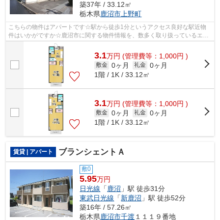
築37年 / 33.12㎡
栃木県
鹿沼市
上野町
こちらの物件はアパートです☆駅から徒歩1分というアクセス良好な駅近物
件はいかがですか☆鹿沼市に関する物件情報を、数多く取り扱っているエス
ケーホームにお任せください☆お問い合わ...
3.1
万
円
(管理費等：1,000円 )
0ヶ月
0ヶ月
敷金
礼金
1階 / 1K / 33.12㎡
3.1
万
円
(管理費等：1,000円 )
0ヶ月
0ヶ月
敷金
礼金
1階 / 1K / 33.12㎡
ブランシェントＡ
賃貸 | アパート
敷0
5.95
万円
日光線
「
鹿沼
」駅 徒歩31分
東武日光線
「
新鹿沼
」駅 徒歩52分
築16年 / 57.26㎡
栃木県
鹿沼市
千渡
１１１９番地