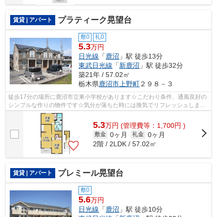
プラティーク晃望台
賃貸 | アパート
敷0
礼0
5.3
万円
日光線
「
鹿沼
」駅 徒歩13分
東武日光線
「
新鹿沼
」駅 徒歩32分
築21年 / 57.02㎡
栃木県
鹿沼市
上野町
２９８－３
徒歩17分の場所に鹿沼市立東小学校があります☆こだわり条件、通風良好の
シンプルな作りの物件です☆気分が落ちた時には換気でリフレッシュしまし
ょう☆こちらの物件はアパートです☆最上...
5.3
万
円
(管理費等：1,700円 )
0ヶ月
0ヶ月
敷金
礼金
2階 / 2LDK / 57.02㎡
プレミール晃望台
賃貸 | アパート
敷0
5.6
万円
日光線
「
鹿沼
」駅 徒歩10分