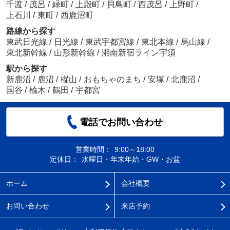
千渡
/
茂呂
/
緑町
/
上殿町
/
貝島町
/
西茂呂
/
上野町
/
上石川
/
東町
/
西鹿沼町
路線から探す
東武日光線
/
日光線
/
東武宇都宮線
/
東北本線
/
烏山線
/
東北新幹線
/
山形新幹線
/
湘南新宿ライン宇須
駅から探す
新鹿沼
/
鹿沼
/
樅山
/
おもちゃのまち
/
安塚
/
北鹿沼
/
国谷
/
楡木
/
鶴田
/
宇都宮
電話でお問い合わせ
営業時間：
9:00～18:00
定休日：
水曜日・年末年始・GW・お盆
ホーム
会社概要
お問い合わせ
来店予約