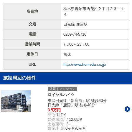
栃木県鹿沼市西茂呂２丁目２３－１
所在地
４
交通
日光線 鹿沼駅
電話
0289-74-5716
営業時間
7：00～23：00
定休日
無休
URL
http://www.komeda.co.jp/
施設周辺の物件
賃貸｜マンション
ロイヤルハイツ
東武日光線「新鹿沼」駅 徒歩40分
日光線「鹿沼」駅 徒歩40分
3.5万円
間取:
1LDK
建物面積:
- / 12.09坪
土地面積:
- / -
敷金/礼金:
0ヶ月/0ヶ月