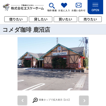
OPEN
物件検索
お気に入り
お問い合わせ
借りたい
貸したい
買いたい
売りたい
コメダ珈琲 鹿沼店
前
次
画像タップで拡大表示【
1
/1】