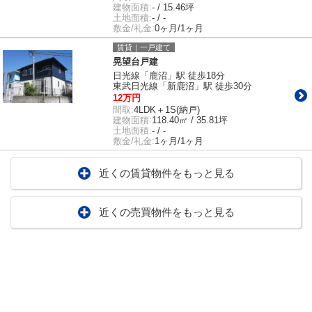
建物面積:
- / 15.46坪
土地面積:
- / -
敷金/礼金:
0ヶ月/1ヶ月
賃貸｜一戸建て
晃望台戸建
日光線「鹿沼」駅 徒歩18分
東武日光線「新鹿沼」駅 徒歩30分
12万円
間取:
4LDK＋1S(納戸)
建物面積:
118.40㎡ / 35.81坪
土地面積:
- / -
敷金/礼金:
1ヶ月/1ヶ月
近くの賃貸物件をもっと見る
近くの売買物件をもっと見る