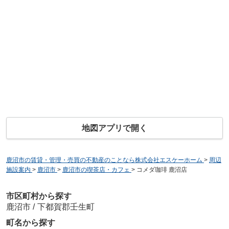
地図アプリで開く
鹿沼市の賃貸・管理・売買の不動産のことなら株式会社エスケーホーム
>
周辺
施設案内
>
鹿沼市
>
鹿沼市の喫茶店・カフェ
>
コメダ珈琲 鹿沼店
市区町村から探す
鹿沼市
/
下都賀郡壬生町
町名から探す