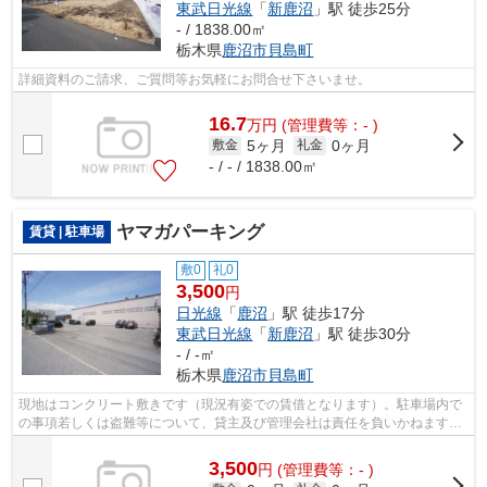
東武日光線
「
新鹿沼
」駅 徒歩25分
- / 1838.00㎡
栃木県
鹿沼市
貝島町
詳細資料のご請求、ご質問等お気軽にお問合せ下さいませ。
16.7
万
円
(管理費等：- )
5ヶ月
0ヶ月
敷金
礼金
- / - / 1838.00㎡
ヤマガパーキング
賃貸 | 駐車場
敷0
礼0
3,500
円
日光線
「
鹿沼
」駅 徒歩17分
東武日光線
「
新鹿沼
」駅 徒歩30分
- / -㎡
栃木県
鹿沼市
貝島町
現地はコンクリート敷きです（現況有姿での賃借となります）。駐車場内で
の事項若しくは盗難等について、貸主及び管理会社は責任を負いかねますの
で、予めご了承下さい。
3,500
円
(管理費等：- )