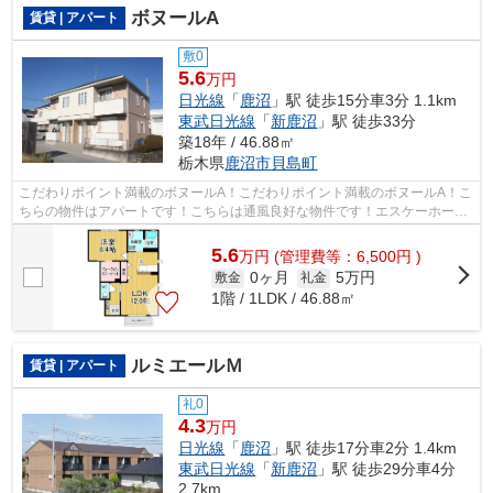
ボヌールA
賃貸 | アパート
敷0
5.6
万円
日光線
「
鹿沼
」駅 徒歩15分車3分 1.1km
東武日光線
「
新鹿沼
」駅 徒歩33分
築18年 / 46.88㎡
栃木県
鹿沼市
貝島町
こだわりポイント満載のボヌールA！こだわりポイント満載のボヌールA！こ
ちらの物件はアパートです！こちらは通風良好な物件です！エスケーホーム
スタッフが不動産に関してのご質問を...
5.6
万
円
(管理費等：6,500円 )
0ヶ月
5万円
敷金
礼金
1階 / 1LDK / 46.88㎡
ルミエールＭ
賃貸 | アパート
礼0
4.3
万円
日光線
「
鹿沼
」駅 徒歩17分車2分 1.4km
東武日光線
「
新鹿沼
」駅 徒歩29分車4分
2.7km