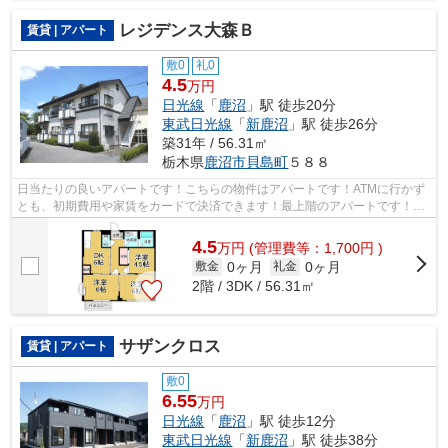
レジデンス大森Ｂ
賃貸 | アパート
敷0
礼0
4.5
万円
日光線
「
鹿沼
」駅 徒歩20分
東武日光線
「
新鹿沼
」駅 徒歩26分
築31年 / 56.31㎡
栃木県
鹿沼市
貝島町
５８８
日当たりの良いアパートです！こちらの物件はアパートです！ATMに行かず
とも、初期費用や家賃をカードで決済できます！最上階のアパートです！多
種多様な物件を取り揃えました！どうぞ...
4.5
万
円
(管理費等：1,700円 )
0ヶ月
0ヶ月
敷金
礼金
2階 / 3DK / 56.31㎡
サザンクロス
賃貸 | アパート
敷0
6.55
万円
日光線
「
鹿沼
」駅 徒歩12分
東武日光線
「
新鹿沼
」駅 徒歩38分