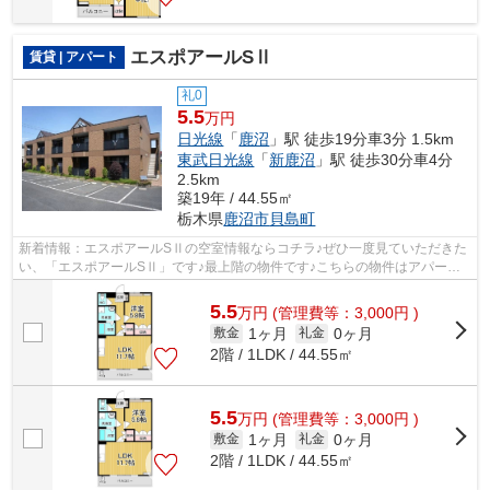
エスポアールSⅡ
賃貸 | アパート
礼0
5.5
万円
日光線
「
鹿沼
」駅 徒歩19分車3分 1.5km
東武日光線
「
新鹿沼
」駅 徒歩30分車4分
2.5km
築19年 / 44.55㎡
栃木県
鹿沼市
貝島町
新着情報：エスポアールSⅡの空室情報ならコチラ♪ぜひ一度見ていただきた
い、「エスポアールSⅡ」です♪最上階の物件です♪こちらの物件はアパート
です♪メールアドレスsk.home2@r2.dion.ne...
5.5
万
円
(管理費等：3,000円 )
1ヶ月
0ヶ月
敷金
礼金
2階 / 1LDK / 44.55㎡
5.5
万
円
(管理費等：3,000円 )
1ヶ月
0ヶ月
敷金
礼金
2階 / 1LDK / 44.55㎡