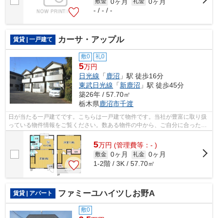
0ヶ月
0ヶ月
敷金
礼金
- / - / -
カーサ・アップル
賃貸 | 一戸建て
敷0
礼0
5
万円
日光線
「
鹿沼
」駅 徒歩16分
東武日光線
「
新鹿沼
」駅 徒歩45分
築26年 / 57.70㎡
栃木県
鹿沼市
千渡
日が当たる一戸建てです。こちらは一戸建て物件です。当社が豊富に取り扱
っている物件情報をご覧ください。数ある物件の中から、ご自分に合った物
件を見つけましょう。
5
万
円
(管理費等：- )
0ヶ月
0ヶ月
敷金
礼金
1-2階 / 3K / 57.70㎡
ファミーユハイツしお野A
賃貸 | アパート
敷0