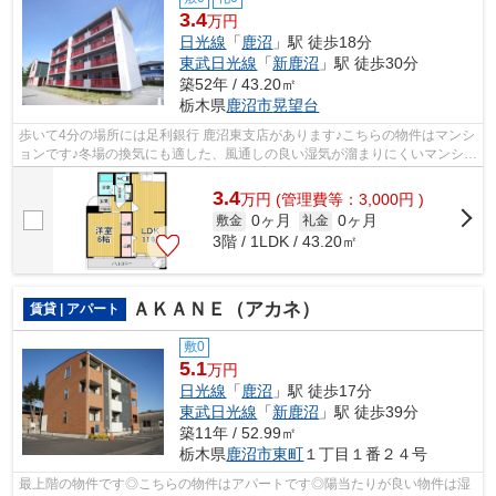
3.4
万円
日光線
「
鹿沼
」駅 徒歩18分
東武日光線
「
新鹿沼
」駅 徒歩30分
築52年 / 43.20㎡
栃木県
鹿沼市
晃望台
歩いて4分の場所には足利銀行 鹿沼東支店があります♪こちらの物件はマンシ
ョンです♪冬場の換気にも適した、風通しの良い湿気が溜まりにくいマンショ
ンです♪眺望良好なマンションはこち...
3.4
万
円
(管理費等：3,000円 )
0ヶ月
0ヶ月
敷金
礼金
3階 / 1LDK / 43.20㎡
ＡＫＡＮＥ（アカネ）
賃貸 | アパート
敷0
5.1
万円
日光線
「
鹿沼
」駅 徒歩17分
東武日光線
「
新鹿沼
」駅 徒歩39分
築11年 / 52.99㎡
栃木県
鹿沼市
東町
１丁目１番２４号
最上階の物件です◎こちらの物件はアパートです◎陽当たりが良い物件は湿