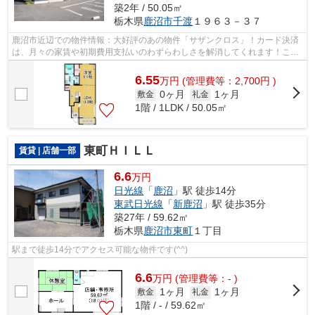
築2年 / 50.05㎡
栃木県
鹿沼市
千渡
１９６３－３７
鹿沼市近辺での物件情報：大好評のあの物件「サザンクロス」！カード決済
は、月々の家賃や初期費用支払いのわずらわしさを解消してくれます！こち
らの物件はアパートです！駅近くに立...
6.55
万
円
(管理費等：2,700円 )
0ヶ月
1ヶ月
敷金
礼金
1階 / 1LDK / 50.05㎡
東町ＨＩＬＬ
賃貸 | 店舗一部
6.6
万円
日光線
「
鹿沼
」駅 徒歩14分
東武日光線
「
新鹿沼
」駅 徒歩35分
築27年 / 59.62㎡
栃木県
鹿沼市
東町
１丁目
駅まで徒歩14分でアクセス可能な物件です(^^)
6.6
万
円
(管理費等：- )
1ヶ月
1ヶ月
敷金
礼金
1階 / - / 59.62㎡