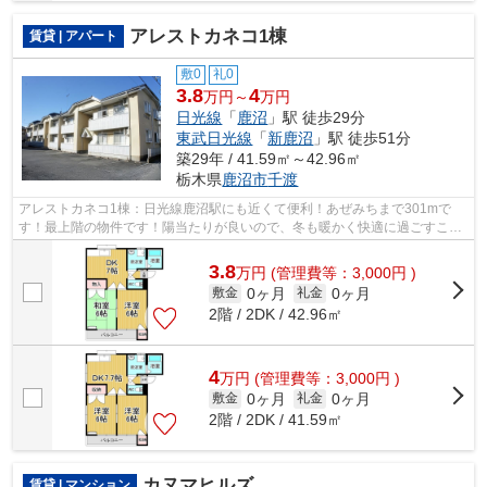
アレストカネコ1棟
賃貸 | アパート
敷0
礼0
3.8
4
万円～
万円
日光線
「
鹿沼
」駅 徒歩29分
東武日光線
「
新鹿沼
」駅 徒歩51分
築29年 / 41.59㎡～42.96㎡
栃木県
鹿沼市
千渡
アレストカネコ1棟：日光線鹿沼駅にも近くて便利！あぜみちまで301mで
す！最上階の物件です！陽当たりが良いので、冬も暖かく快適に過ごすこと
ができます！エスケーホームへのご連絡は...
3.8
万
円
(管理費等：3,000円 )
0ヶ月
0ヶ月
敷金
礼金
2階 / 2DK / 42.96㎡
4
万
円
(管理費等：3,000円 )
0ヶ月
0ヶ月
敷金
礼金
2階 / 2DK / 41.59㎡
カヌマヒルズ
賃貸 | マンション