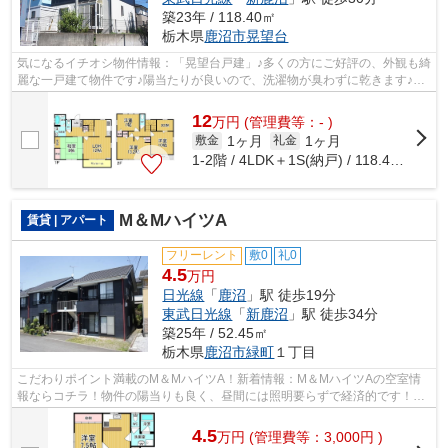
築23年 / 118.40㎡
栃木県
鹿沼市
晃望台
気になるイチオシ物件情報：「晃望台戸建」♪多くの方にご好評の、外観も綺
麗な一戸建て物件です♪陽当たりが良いので、洗濯物が臭わずに乾きます♪物
件について悩んでる方は、sk.home2@r...
12
万
円
(管理費等：- )
1ヶ月
1ヶ月
敷金
礼金
1-2階 / 4LDK＋1S(納戸) / 118.40㎡
M＆MハイツA
賃貸 | アパート
フリーレント
敷0
礼0
4.5
万円
日光線
「
鹿沼
」駅 徒歩19分
東武日光線
「
新鹿沼
」駅 徒歩34分
築25年 / 52.45㎡
栃木県
鹿沼市
緑町
１丁目
こだわりポイント満載のM＆MハイツA！新着情報：M＆MハイツAの空室情
報ならコチラ！物件の陽当りも良く、昼間には照明要らずで経済的です！こ
ちらの物件はアパートです！エスケーホー...
4.5
万
円
(管理費等：3,000円 )