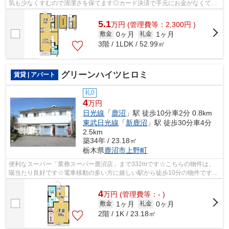
気も少なくすむので清潔さを保てます◎カード決済で手元にお金がなくても
初期費用や家賃支払いができます◎エスケ...
5.1
万
円
(管理費等：2,300円 )
0ヶ月
1ヶ月
敷金
礼金
3階 / 1LDK / 52.99㎡
グリーンハイツヒロミ
賃貸 | アパート
礼0
4
万円
日光線
「
鹿沼
」駅 徒歩10分車2分 0.8km
東武日光線
「
新鹿沼
」駅 徒歩30分車4分
2.5km
築34年 / 23.18㎡
栃木県
鹿沼市
上野町
便利なスーパー「業務スーパー鹿沼店」まで332mです☆こちらの物件は、
陽当たり良好です☆電車移動の多い方に嬉しい駅から徒歩10分の物件です☆
こちらの物件はアパートです☆日光線鹿沼駅...
4
万
円
(管理費等：- )
1ヶ月
0ヶ月
敷金
礼金
2階 / 1K / 23.18㎡