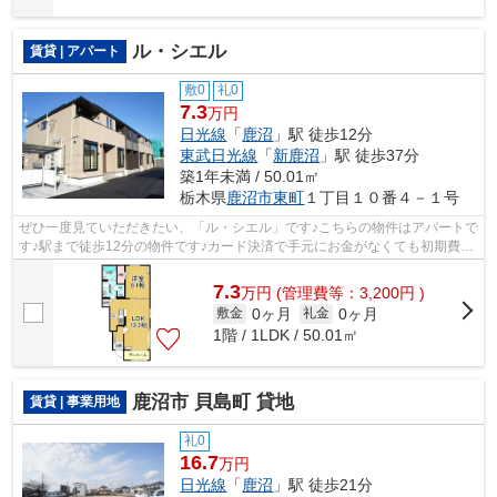
ル・シエル
賃貸 | アパート
敷0
礼0
7.3
万円
日光線
「
鹿沼
」駅 徒歩12分
東武日光線
「
新鹿沼
」駅 徒歩37分
築1年未満 / 50.01㎡
栃木県
鹿沼市
東町
１丁目１０番４－１号
ぜひ一度見ていただきたい、「ル・シエル」です♪こちらの物件はアパートで
す♪駅まで徒歩12分の物件です♪カード決済で手元にお金がなくても初期費用
や家賃支払いができます♪エスケーホ...
7.3
万
円
(管理費等：3,200円 )
0ヶ月
0ヶ月
敷金
礼金
1階 / 1LDK / 50.01㎡
鹿沼市 貝島町 貸地
賃貸 | 事業用地
礼0
16.7
万円
日光線
「
鹿沼
」駅 徒歩21分