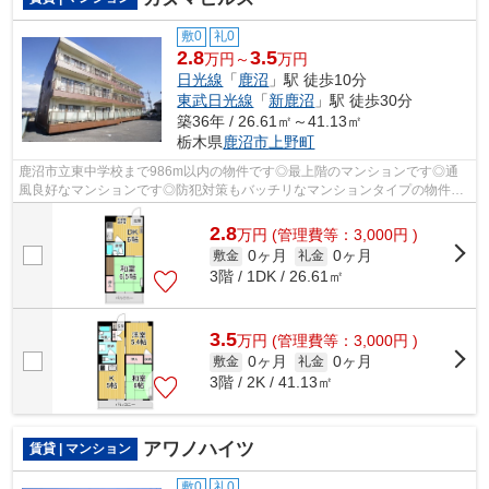
敷0
礼0
2.8
3.5
万円～
万円
日光線
「
鹿沼
」駅 徒歩10分
東武日光線
「
新鹿沼
」駅 徒歩30分
築36年 / 26.61㎡～41.13㎡
栃木県
鹿沼市
上野町
鹿沼市立東中学校まで986m以内の物件です◎最上階のマンションです◎通
風良好なマンションです◎防犯対策もバッチリなマンションタイプの物件で
す◎賃貸物件をお探しの方は、ぜひ当社にお...
2.8
万
円
(管理費等：3,000円 )
0ヶ月
0ヶ月
敷金
礼金
3階 / 1DK / 26.61㎡
3.5
万
円
(管理費等：3,000円 )
0ヶ月
0ヶ月
敷金
礼金
3階 / 2K / 41.13㎡
アワノハイツ
賃貸 | マンション
敷0
礼0