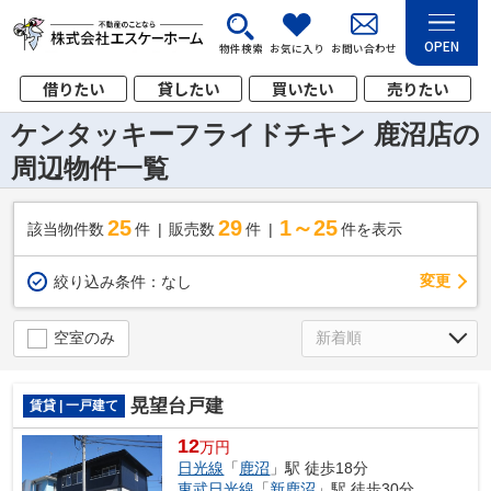
OPEN
物件検索
お気に入り
お問い合わせ
借りたい
貸したい
買いたい
売りたい
ケンタッキーフライドチキン 鹿沼店の
周辺物件一覧
25
29
1～25
該当物件数
件
販売数
件
件を表示
変更
絞り込み条件：
なし
空室のみ
晃望台戸建
賃貸 | 一戸建て
12
万円
日光線
「
鹿沼
」駅 徒歩18分
東武日光線
「
新鹿沼
」駅 徒歩30分