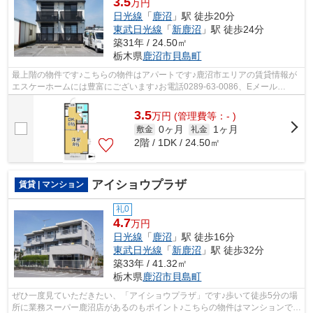
3.5
万円
日光線
「
鹿沼
」駅 徒歩20分
東武日光線
「
新鹿沼
」駅 徒歩24分
築31年 / 24.50㎡
栃木県
鹿沼市
貝島町
最上階の物件です♪こちらの物件はアパートです♪鹿沼市エリアの賃貸情報が
エスケーホームには豊富にございます♪お電話0289-63-0086、Eメール
sk.home2@r2.dion.ne.jpにてお気軽にお問い...
3.5
万
円
(管理費等：- )
0ヶ月
1ヶ月
敷金
礼金
2階 / 1DK / 24.50㎡
アイショウプラザ
賃貸 | マンション
礼0
4.7
万円
日光線
「
鹿沼
」駅 徒歩16分
東武日光線
「
新鹿沼
」駅 徒歩32分
築33年 / 41.32㎡
栃木県
鹿沼市
貝島町
ぜひ一度見ていただきたい、「アイショウプラザ」です♪歩いて徒歩5分の場
所に業務スーパー鹿沼店があるのもポイント♪こちらの物件はマンションです