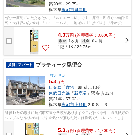
築20年 / 29.75㎡
栃木県
鹿沼市
貝島町
ぜひ一度見ていただきたい、「ルミエールＭ」です！鹿沼市近辺での物件情
報：大好評のあの物件「ルミエールＭ」！地域のゴミ捨て場まで行かずにサ
ッとゴミ出しできるように、共用部に...
4.3
万
円
(管理費等：3,000円 )
1ヶ月
0ヶ月
敷金
礼金
1階 / 1K / 29.75㎡
プラティーク晃望台
賃貸 | アパート
敷0
礼0
5.3
万円
日光線
「
鹿沼
」駅 徒歩13分
東武日光線
「
新鹿沼
」駅 徒歩32分
築21年 / 57.02㎡
栃木県
鹿沼市
上野町
２９８－３
徒歩17分の場所に鹿沼市立東小学校があります☆こだわり条件、通風良好の
シンプルな作りの物件です☆気分が落ちた時には換気でリフレッシュしまし
ょう☆こちらの物件はアパートです☆最上...
5.3
万
円
(管理費等：1,700円 )