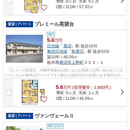
0ヶ月
0ヶ月
敷金
礼金
2階 / 2LDK / 57.02㎡
プレミール晃望台
賃貸 | アパート
敷0
5.6
万円
日光線
「
鹿沼
」駅 徒歩10分
東武日光線
「
新鹿沼
」駅 徒歩32分
築10年 / 46.09㎡
栃木県
鹿沼市
上野町
３２３－１
「プレミール晃望台」の物件情報をお探しならお気軽にお問い合わせくださ
い☆こちらの物件はアパートです☆駅から徒歩10分の位置にある物件なの
で、アクセスも良好です☆ニーズの高い、平...
5.6
万
円
(管理費等：1,800円 )
0ヶ月
1ヶ月
敷金
礼金
2階 / 1LDK / 46.09㎡
ヴァンヴェールⅡ
賃貸 | アパート
敷0
礼0