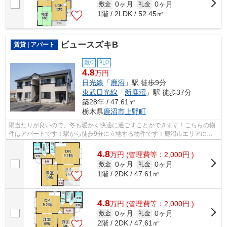
0ヶ月
0ヶ月
敷金
礼金
1階 / 2LDK / 52.45㎡
ビュースズキB
賃貸 | アパート
敷0
礼0
4.8
万円
日光線
「
鹿沼
」駅 徒歩9分
東武日光線
「
新鹿沼
」駅 徒歩37分
築28年 / 47.61㎡
栃木県
鹿沼市
上野町
陽当たりが良いので、冬も暖かく快適に過ごすことができます！こちらの物
件はアパートです！駅から徒歩9分に立地する物件です！鹿沼市エリアに詳
しい当社なら、日光線鹿沼の近くにある...
4.8
万
円
(管理費等：2,000円 )
0ヶ月
0ヶ月
敷金
礼金
1階 / 2DK / 47.61㎡
4.8
万
円
(管理費等：2,000円 )
0ヶ月
0ヶ月
敷金
礼金
2階 / 2DK / 47.61㎡