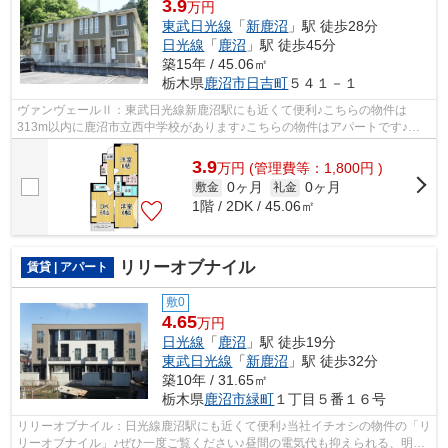
3.9
万円
東武日光線
「
新鹿沼
」駅 徒歩28分
日光線
「
鹿沼
」駅 徒歩45分
築15年 / 45.06㎡
栃木県
鹿沼市
日吉町
５４１－１
ヴァンヴェールⅡ：東武日光線新鹿沼駅にも近くて便利♪こちらの物件は
313m以内に鹿沼市立西中学校があります♪こちらの物件はアパートです♪初
期費用や家賃のカード決済で、月々の支払の...
3.9
万
円
(管理費等：1,800円 )
0ヶ月
0ヶ月
敷金
礼金
1階 / 2DK / 45.06㎡
リリーオブナイル
賃貸 | アパート
敷0
4.65
万円
日光線
「
鹿沼
」駅 徒歩19分
東武日光線
「
新鹿沼
」駅 徒歩32分
築10年 / 31.65㎡
栃木県
鹿沼市
緑町
１丁目５番１６号
リリーオブナイル：日光線鹿沼駅にも近くて便利♪当社イチオシの物件の「リ
リーオブナイル」♪ぜひ一度ご覧ください♪昼間の電気代も抑えられる、明る