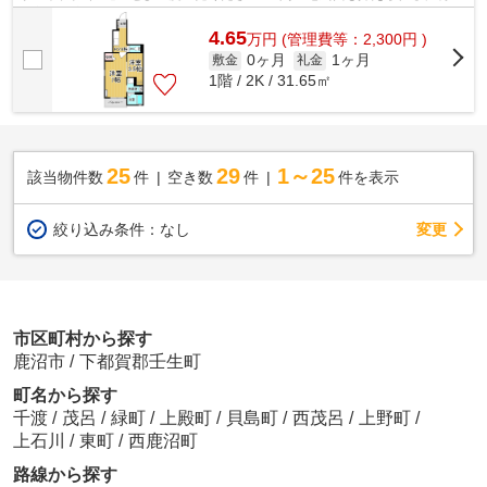
い室内環境のある物件です♪こちらの...
4.65
万
円
(管理費等：2,300円 )
0ヶ月
1ヶ月
敷金
礼金
1階 / 2K / 31.65㎡
25
29
1～25
該当物件数
件
空き数
件
件を表示
変更
絞り込み条件：
なし
市区町村から探す
鹿沼市
/
下都賀郡壬生町
町名から探す
千渡
/
茂呂
/
緑町
/
上殿町
/
貝島町
/
西茂呂
/
上野町
/
上石川
/
東町
/
西鹿沼町
路線から探す