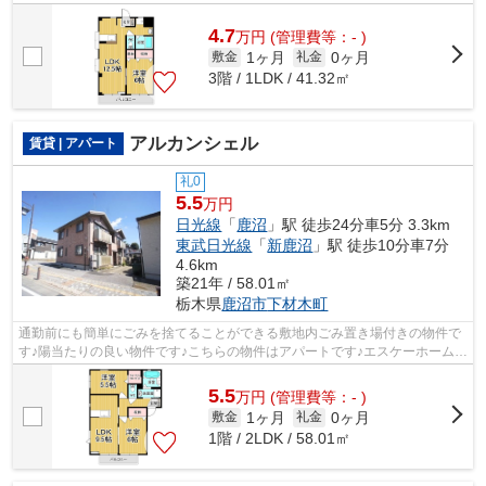
♪こちらは通風良好な物件です♪エスケ...
4.7
万
円
(管理費等：- )
1ヶ月
0ヶ月
敷金
礼金
3階 / 1LDK / 41.32㎡
アルカンシェル
賃貸 | アパート
礼0
5.5
万円
日光線
「
鹿沼
」駅 徒歩24分車5分 3.3km
東武日光線
「
新鹿沼
」駅 徒歩10分車7分
4.6km
築21年 / 58.01㎡
栃木県
鹿沼市
下材木町
通勤前にも簡単にごみを捨てることができる敷地内ごみ置き場付きの物件で
す♪陽当たりの良い物件です♪こちらの物件はアパートです♪エスケーホームへ
の来店予約は、0289-63-0086までご連...
5.5
万
円
(管理費等：- )
1ヶ月
0ヶ月
敷金
礼金
1階 / 2LDK / 58.01㎡