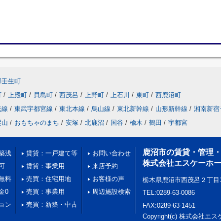
郡壬生町
町
/
上殿町
/
貝島町
/
西茂呂
/
上野町
/
上石川
/
東町
/
西鹿沼町
光線
/
東武宇都宮線
/
東北本線
/
烏山線
/
東北新幹線
/
山形新幹線
/
湘南新宿
樅山
/
おもちゃのまち
/
安塚
/
北鹿沼
/
国谷
/
楡木
/
鶴田
/
宇都宮
鹿沼市の賃貸・管理
築浅
賃貸：一戸建て等
お問い合わせ
株式会社エスケーホ
可
賃貸：事業用
来店予約
無料
売買：住宅用地
お客様の声
栃木県鹿沼市西茂呂２丁目1
金0
売買：事業用
周辺施設検索
TEL:0289-63-0086
ョン
売買：新築・中古
FAX:0289-63-1451
Copyright(c) 株式会社