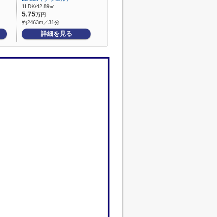
1LDK/42.89㎡
5.75
万円
約2463m／31分
詳細を見る