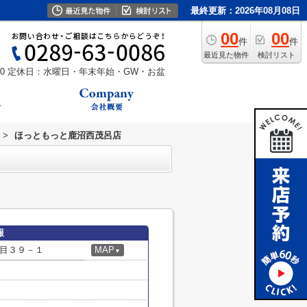
最終更新：2026年08月08日
00
00
件
件
最近見た物件
検討リスト
0
定休日：水曜日・年末年始・GW・お盆
>
ほっともっと鹿沼西茂呂店
報
目３９－１
MAP
▼