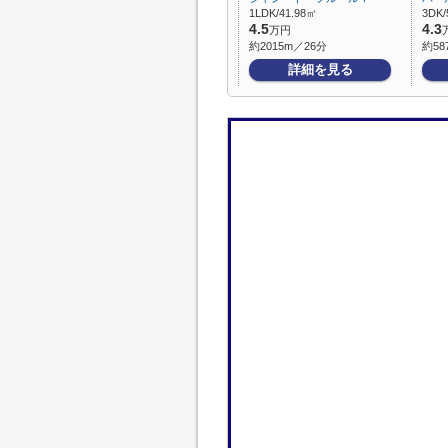
1LDK/41.98㎡
3DK/
4.5
4.3
万円
約2015m／26分
約58
詳細を見る