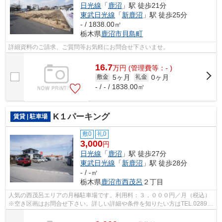
日光線
「
鹿沼
」駅 徒歩21分
東武日光線
「
新鹿沼
」駅 徒歩25分
- / 1838.00㎡
栃木県
鹿沼市
貝島町
詳細資料のご請求、ご質問等お気軽にお問合せ下さいませ。
16.7
万
円
(管理費等：- )
5ヶ月
0ヶ月
敷金
礼金
- / - / 1838.00㎡
K１パーキング
賃貸 | 駐車場
敷0
礼0
3,000
円
日光線
「
鹿沼
」駅 徒歩27分
東武日光線
「
新鹿沼
」駅 徒歩28分
- / -㎡
栃木県
鹿沼市
西茂呂
２丁目
人気の西茂呂エリアの月極駐車場です。利用料：３，０００円／月（税込）
※空き区画はお問合せ下さい。詳しい詳細や条件を知りたい方はTEL.0289-
63-0086、(株)エスケーホームまでご連絡...