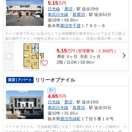
5.15
万円
日光線
「
鹿沼
」駅 徒歩29分
東武日光線
「
新鹿沼
」駅 徒歩51分
築18年 / 58.80㎡
栃木県
鹿沼市
千渡
１７９０－８
カード決済で手元にお金がなくても初期費用や家賃支払いができます◎最上
階の物件です◎この物件は窓からの陽当りも良い、快適な環境の整った物件
です◎こちらの物件はアパートです◎エス...
5.15
万
円
(管理費等：2,300円 )
0ヶ月
1ヶ月
敷金
礼金
2階 / 2LDK / 58.80㎡
リリーオブナイル
賃貸 | アパート
敷0
4.65
万円
日光線
「
鹿沼
」駅 徒歩19分
東武日光線
「
新鹿沼
」駅 徒歩32分
築10年 / 31.65㎡
栃木県
鹿沼市
緑町
１丁目５番１６号
リリーオブナイル：日光線鹿沼駅にも近くて便利♪当社イチオシの物件の「リ
リーオブナイル」♪ぜひ一度ご覧ください♪昼間の電気代も抑えられる、明る