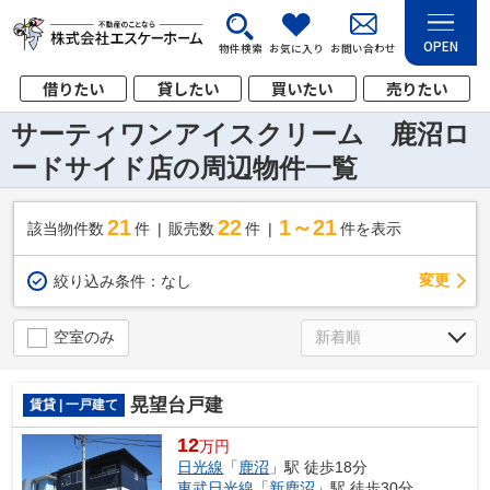
OPEN
物件検索
お気に入り
お問い合わせ
借りたい
貸したい
買いたい
売りたい
サーティワンアイスクリーム 鹿沼ロ
ードサイド店の周辺物件一覧
21
22
1～21
該当物件数
件
販売数
件
件を表示
変更
絞り込み条件：
なし
空室のみ
晃望台戸建
賃貸 | 一戸建て
12
万円
日光線
「
鹿沼
」駅 徒歩18分
東武日光線
「
新鹿沼
」駅 徒歩30分