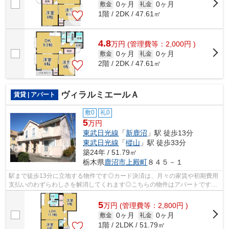
0ヶ月
0ヶ月
敷金
礼金
1階 / 2DK / 47.61㎡
4.8
万
円
(管理費等：2,000円 )
0ヶ月
0ヶ月
敷金
礼金
2階 / 2DK / 47.61㎡
ヴィラルミエールＡ
賃貸 | アパート
敷0
礼0
5
万円
東武日光線
「
新鹿沼
」駅 徒歩13分
東武日光線
「
樅山
」駅 徒歩33分
築24年 / 51.79㎡
栃木県
鹿沼市
上殿町
８４５－１
駅まで徒歩13分に立地する物件です◎カード決済は、月々の家賃や初期費用
支払いのわずらわしさを解消してくれます◎こちらの物件はアパートです◎
鹿沼市の東武日光線新鹿沼近辺にある物件...
5
万
円
(管理費等：2,800円 )
0ヶ月
0ヶ月
敷金
礼金
1階 / 2LDK / 51.79㎡