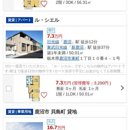
2階 / 3DK / 56.31㎡
ル・シエル
賃貸 | アパート
敷0
7.3
万円
日光線
「
鹿沼
」駅 徒歩12分
東武日光線
「
新鹿沼
」駅 徒歩37分
築1年未満 / 50.01㎡
栃木県
鹿沼市
東町
１丁目１０番４－１号
ぜひ一度見ていただきたい、「ル・シエル」です♪こちらの物件はアパートで
す♪駅まで徒歩12分の物件です♪カード決済で手元にお金がなくても初期費用
や家賃支払いができます♪エスケーホ...
7.3
万
円
(管理費等：3,200円 )
0ヶ月
1ヶ月
敷金
礼金
1階 / 1LDK / 50.01㎡
鹿沼市 貝島町 貸地
賃貸 | 事業用地
礼0
16.7
万円