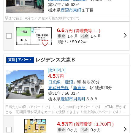
築27年 / 59.62㎡
栃木県
鹿沼市
東町
１丁目
駅まで徒歩14分でアクセス可能な物件です(^^)
6.6
万
円
(管理費等：- )
1ヶ月
1ヶ月
敷金
礼金
1階 / - / 59.62㎡
レジデンス大森Ｂ
賃貸 | アパート
敷0
礼0
4.5
万円
日光線
「
鹿沼
」駅 徒歩20分
東武日光線
「
新鹿沼
」駅 徒歩26分
築31年 / 56.31㎡
栃木県
鹿沼市
貝島町
５８８
日当たりの良いアパートです！こちらの物件はアパートです！ATMに行かず
とも、初期費用や家賃をカードで決済できます！最上階のアパートです！多
種多様な物件を取り揃えました！どうぞ...
4.5
万
円
(管理費等：1,700円 )
0ヶ月
0ヶ月
敷金
礼金