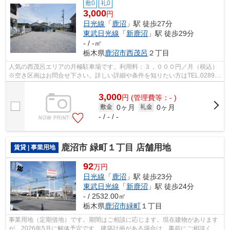
敷0
礼0
3,000
円
日光線
「
鹿沼
」駅 徒歩27分
東武日光線
「
新鹿沼
」駅 徒歩29分
- / -㎡
栃木県
鹿沼市
西茂呂
２丁目
人気の西茂呂エリアの月極駐車場です。利用料：３，０００円／月（税込）
※空き区画はお問合せ下さい。詳しい詳細や条件を知りたい方はTEL.0289-
63-0086、(株)エスケーホームまでご連絡...
3,000
円
(管理費等：- )
0ヶ月
0ヶ月
敷金
礼金
- / - / -
鹿沼市 緑町１丁目 店舗用地
賃貸 | 事業用地
92
万円
日光線
「
鹿沼
」駅 徒歩23分
東武日光線
「
新鹿沼
」駅 徒歩24分
- / 2532.00㎡
栃木県
鹿沼市
緑町
１丁目
事業用地（定期借地）です。期間はご相談に応じます。現在建物があります
が、2026年5月に解体予定です。建築計画がある場合は、事前にご相談くだ