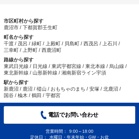
市区町村から探す
鹿沼市
/
下都賀郡壬生町
町名から探す
千渡
/
茂呂
/
緑町
/
上殿町
/
貝島町
/
西茂呂
/
上石川
/
三幸町
/
上野町
/
西鹿沼町
路線から探す
東武日光線
/
日光線
/
東武宇都宮線
/
東北本線
/
烏山線
/
東北新幹線
/
山形新幹線
/
湘南新宿ライン宇須
駅から探す
新鹿沼
/
鹿沼
/
樅山
/
おもちゃのまち
/
安塚
/
北鹿沼
/
国谷
/
楡木
/
鶴田
/
宇都宮
電話でお問い合わせ
営業時間：
9:00～18:00
定休日：
水曜日・年末年始・GW・お盆