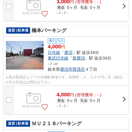
3,000
円
(管理費等：- )
0ヶ月
0ヶ月
敷金
礼金
- / - / -
橋本パーキング
賃貸 | 駐車場
敷0
礼0
4,000
円
日光線
「
鹿沼
」駅 徒歩34分
東武日光線
「
新鹿沼
」駅 徒歩34分
- / -㎡
栃木県
鹿沼市
西茂呂
４丁目
人気の西茂呂エリアの月極駐車場です。利用料：４，０００円／月（税込）
※空き区画はお問合せ下さい
4,000
円
(管理費等：- )
0ヶ月
0ヶ月
敷金
礼金
- / - / -
ＭＵ２１８パーキング
賃貸 | 駐車場