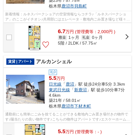
築23年 / 57.75㎡
栃木県
鹿沼市
貝島町
新着情報：ルネスパークショアの空室情報ならコチラ♪「ルネスパークショ
ア」のここがイチオシ♪共用部にはエレベータ・敷地内ごみ置き場など様々な
設備やサービスが揃っているので便利...
6.7
万
円
(管理費等：2,000円 )
1ヶ月
0ヶ月
敷金
礼金
5階 / 2LDK / 57.75㎡
アルカンシェル
賃貸 | アパート
礼0
5.5
万円
日光線
「
鹿沼
」駅 徒歩24分車5分 3.3km
東武日光線
「
新鹿沼
」駅 徒歩10分車7分
4.6km
築21年 / 58.01㎡
栃木県
鹿沼市
下材木町
通勤前にも簡単にごみを捨てることができる敷地内ごみ置き場付きの物件で
す♪陽当たりの良い物件です♪こちらの物件はアパートです♪エスケーホームへ
の来店予約は、0289-63-0086までご連...
5.5
万
円
(管理費等：- )