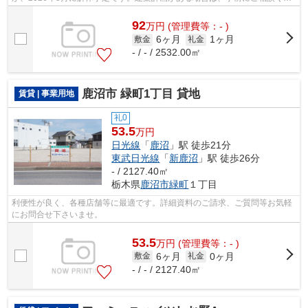
さい。
92
万
円
(管理費等：- )
6ヶ月
1ヶ月
敷金
礼金
- / - / 2532.00㎡
鹿沼市 緑町1丁目 貸地
賃貸 | 事業用地
礼0
53.5
万円
日光線
「
鹿沼
」駅 徒歩21分
東武日光線
「
新鹿沼
」駅 徒歩26分
- / 2127.40㎡
栃木県
鹿沼市
緑町
１丁目
利便性が良く、各種店舗等に最適です。詳細資料のご請求、ご質問等お気軽
にお問合せ下さいませ。
53.5
万
円
(管理費等：- )
6ヶ月
0ヶ月
敷金
礼金
- / - / 2127.40㎡