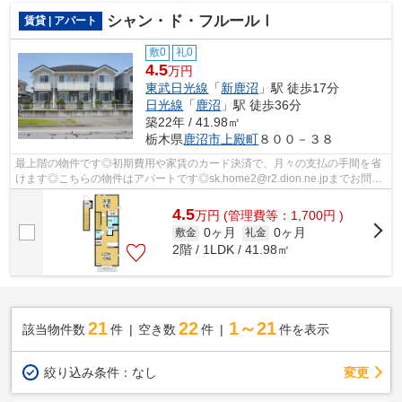
シャン・ド・フルールⅠ
賃貸 | アパート
敷0
礼0
4.5
万円
東武日光線
「
新鹿沼
」駅 徒歩17分
日光線
「
鹿沼
」駅 徒歩36分
築22年 / 41.98㎡
栃木県
鹿沼市
上殿町
８００－３８
最上階の物件です◎初期費用や家賃のカード決済で、月々の支払の手間を省
けます◎こちらの物件はアパートです◎sk.home2@r2.dion.ne.jpまでお問い
合わせください◎鹿沼市にある不動産の詳...
4.5
万
円
(管理費等：1,700円 )
0ヶ月
0ヶ月
敷金
礼金
2階 / 1LDK / 41.98㎡
21
22
1～21
該当物件数
件
空き数
件
件を表示
変更
絞り込み条件：
なし