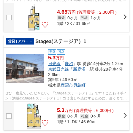
い室内環境のある物件です♪こちらの...
4.65
万
円
(管理費等：2,300円 )
0ヶ月
1ヶ月
敷金
礼金
1階 / 2K / 31.65㎡
Stagea(ステージア）1
賃貸 | アパート
敷0
礼0
5.3
万円
日光線
「
鹿沼
」駅 徒歩14分車2分 1.2km
東武日光線
「
新鹿沼
」駅 徒歩28分車4分
2.6km
築9年 / 46.60㎡
栃木県
鹿沼市
貝島町
ぜひ一度見ていただきたい、「Stagea(ステージア）1」です！こだわりポイ
ント満載のStagea(ステージア）1！ゴミ出しを楽にするために、遠くまで行
かずに済むゴミ置き場を共用部に設置...
5.3
万
円
(管理費等：6,000円 )
0ヶ月
0ヶ月
敷金
礼金
1階 / 1LDK / 46.60㎡