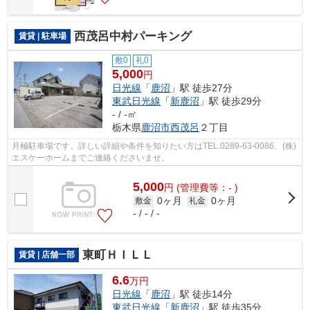
西茂呂中村パーキング
賃貸 | 駐車場
敷0
礼0
5,000
円
日光線
「
鹿沼
」駅 徒歩27分
東武日光線
「
新鹿沼
」駅 徒歩29分
- / -㎡
栃木県
鹿沼市
西茂呂
２丁目
月極駐車場です。詳しい詳細や条件を知りたい方はTEL.0289-63-0086、(株)
エスケーホームまでご連絡くださいませ。
5,000
円
(管理費等：- )
0ヶ月
0ヶ月
敷金
礼金
- / - / -
東町ＨＩＬＬ
賃貸 | 店舗一部
6.6
万円
日光線
「
鹿沼
」駅 徒歩14分
東武日光線
「
新鹿沼
」駅 徒歩35分