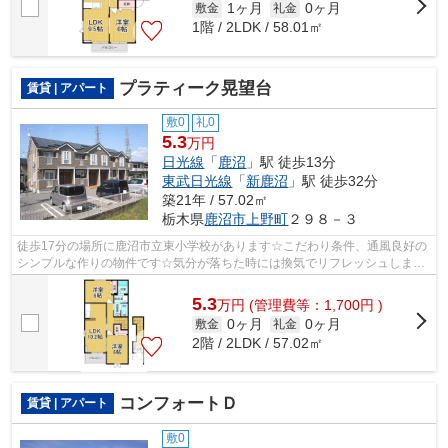
1ヶ月
0ヶ月
敷金
礼金
1階 / 2LDK / 58.01㎡
プラティーク晃望台
賃貸 | アパート
敷0
礼0
5.3
万円
日光線
「
鹿沼
」駅 徒歩13分
東武日光線
「
新鹿沼
」駅 徒歩32分
築21年 / 57.02㎡
栃木県
鹿沼市
上野町
２９８－３
徒歩17分の場所に鹿沼市立東小学校があります☆こだわり条件、通風良好の
シンプルな作りの物件です☆気分が落ちた時には換気でリフレッシュしまし
ょう☆こちらの物件はアパートです☆最上...
5.3
万
円
(管理費等：1,700円 )
0ヶ月
0ヶ月
敷金
礼金
2階 / 2LDK / 57.02㎡
コンフォートＤ
賃貸 | アパート
敷0