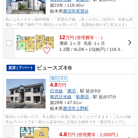
築23年 / 118.40㎡
栃木県
鹿沼市
晃望台
気になるイチオシ物件情報：「晃望台戸建」♪多くの方にご好評の、外観も綺
麗な一戸建て物件です♪陽当たりが良いので、洗濯物が臭わずに乾きます♪物
件について悩んでる方は、sk.home2@r...
12
万
円
(管理費等：- )
1ヶ月
1ヶ月
敷金
礼金
1-2階 / 4LDK＋1S(納戸) / 118.40㎡
ビュースズキB
賃貸 | アパート
敷0
礼0
4.8
万円
日光線
「
鹿沼
」駅 徒歩9分
東武日光線
「
新鹿沼
」駅 徒歩37分
築28年 / 47.61㎡
栃木県
鹿沼市
上野町
陽当たりが良いので、冬も暖かく快適に過ごすことができます！こちらの物
件はアパートです！駅から徒歩9分に立地する物件です！鹿沼市エリアに詳
しい当社なら、日光線鹿沼の近くにある...
4.8
万
円
(管理費等：2,000円 )