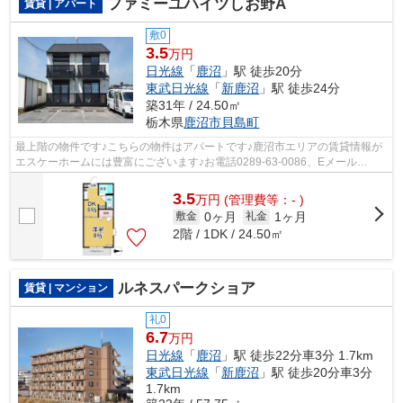
ファミーユハイツしお野A
賃貸 | アパート
敷0
3.5
万円
日光線
「
鹿沼
」駅 徒歩20分
東武日光線
「
新鹿沼
」駅 徒歩24分
築31年 / 24.50㎡
栃木県
鹿沼市
貝島町
最上階の物件です♪こちらの物件はアパートです♪鹿沼市エリアの賃貸情報が
エスケーホームには豊富にございます♪お電話0289-63-0086、Eメール
sk.home2@r2.dion.ne.jpにてお気軽にお問い...
3.5
万
円
(管理費等：- )
0ヶ月
1ヶ月
敷金
礼金
2階 / 1DK / 24.50㎡
ルネスパークショア
賃貸 | マンション
礼0
6.7
万円
日光線
「
鹿沼
」駅 徒歩22分車3分 1.7km
東武日光線
「
新鹿沼
」駅 徒歩20分車3分
1.7km