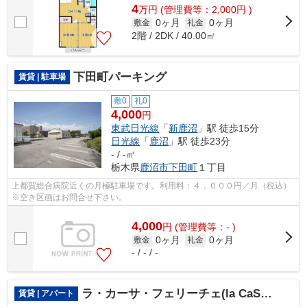
4
万
円
(管理費等：2,000円 )
0ヶ月
0ヶ月
敷金
礼金
2階 / 2DK / 40.00㎡
下田町パーキング
賃貸 | 駐車場
敷0
礼0
4,000
円
東武日光線
「
新鹿沼
」駅 徒歩15分
日光線
「
鹿沼
」駅 徒歩23分
- / -㎡
栃木県
鹿沼市
下田町
１丁目
上都賀総合病院近くの月極駐車場です。利用料：４，０００円／月（税込）
※空き区画はお問合せ下さい。
4,000
円
(管理費等：- )
0ヶ月
0ヶ月
敷金
礼金
- / - / -
ラ・カーサ・フェリーチェ(la CaSa felice)
賃貸 | アパート