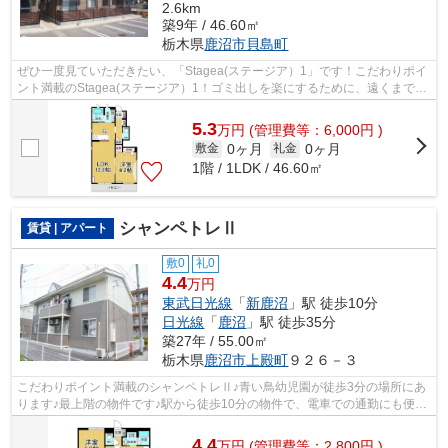
2.6km
築9年 / 46.60㎡
栃木県
鹿沼市
貝島町
ぜひ一度見ていただきたい、「Stagea(ステージア）1」です！こだわりポイ
ント満載のStagea(ステージア）1！ゴミ出しを楽にするために、遠くまで行
かずに済むゴミ置き場を共用部に設置...
5.3
万
円
(管理費等：6,000円 )
0ヶ月
0ヶ月
敷金
礼金
1階 / 1LDK / 46.60㎡
シャンペトレⅡ
賃貸 | アパート
敷0
礼0
4.4
万円
東武日光線
「
新鹿沼
」駅 徒歩10分
日光線
「
鹿沼
」駅 徒歩35分
築27年 / 55.00㎡
栃木県
鹿沼市
上殿町
９２６－３
こだわりポイント満載のシャンペトレⅡ♪青い鳥幼児園が徒歩3分の場所にあ
ります♪最上階の物件です♪駅から徒歩10分の物件で、電車での通勤にも便利
な立地です♪sk.home2@r2.dion.ne.jpま...
4.4
万
円
(管理費等：2,800円 )