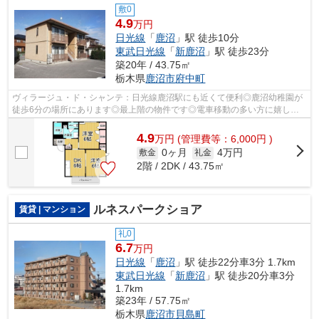
敷0
4.9
万円
日光線
「
鹿沼
」駅 徒歩10分
東武日光線
「
新鹿沼
」駅 徒歩23分
築20年 / 43.75㎡
栃木県
鹿沼市
府中町
ヴィラージュ・ド・シャンテ：日光線鹿沼駅にも近くて便利◎鹿沼幼稚園が
徒歩6分の場所にあります◎最上階の物件です◎電車移動の多い方に嬉しい
駅から徒歩10分の物件です◎鹿沼市の賃貸情...
4.9
万
円
(管理費等：6,000円 )
0ヶ月
4万円
敷金
礼金
2階 / 2DK / 43.75㎡
ルネスパークショア
賃貸 | マンション
礼0
6.7
万円
日光線
「
鹿沼
」駅 徒歩22分車3分 1.7km
東武日光線
「
新鹿沼
」駅 徒歩20分車3分
1.7km
築23年 / 57.75㎡
栃木県
鹿沼市
貝島町