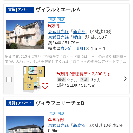
ヴィラルミエールＡ
賃貸 | アパート
敷0
礼0
5
万円
東武日光線
「
新鹿沼
」駅 徒歩13分
東武日光線
「
樅山
」駅 徒歩33分
築24年 / 51.79㎡
栃木県
鹿沼市
上殿町
８４５－１
駅まで徒歩13分に立地する物件です◎カード決済は、月々の家賃や初期費用
支払いのわずらわしさを解消してくれます◎こちらの物件はアパートです◎
鹿沼市の東武日光線新鹿沼近辺にある物件...
5
万
円
(管理費等：2,800円 )
0ヶ月
0ヶ月
敷金
礼金
1階 / 2LDK / 51.79㎡
ヴィラフェリーチェB
賃貸 | アパート
敷0
礼0
4.8
万円
東武日光線
「
新鹿沼
」駅 徒歩13分車2分
0.9km