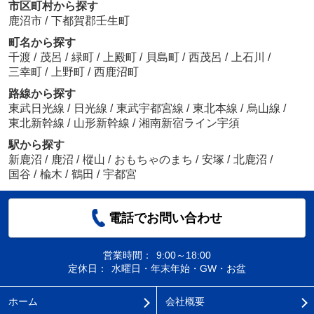
市区町村から探す
鹿沼市
/
下都賀郡壬生町
町名から探す
千渡
/
茂呂
/
緑町
/
上殿町
/
貝島町
/
西茂呂
/
上石川
/
三幸町
/
上野町
/
西鹿沼町
路線から探す
東武日光線
/
日光線
/
東武宇都宮線
/
東北本線
/
烏山線
/
東北新幹線
/
山形新幹線
/
湘南新宿ライン宇須
駅から探す
新鹿沼
/
鹿沼
/
樅山
/
おもちゃのまち
/
安塚
/
北鹿沼
/
国谷
/
楡木
/
鶴田
/
宇都宮
電話でお問い合わせ
営業時間：
9:00～18:00
定休日：
水曜日・年末年始・GW・お盆
ホーム
会社概要