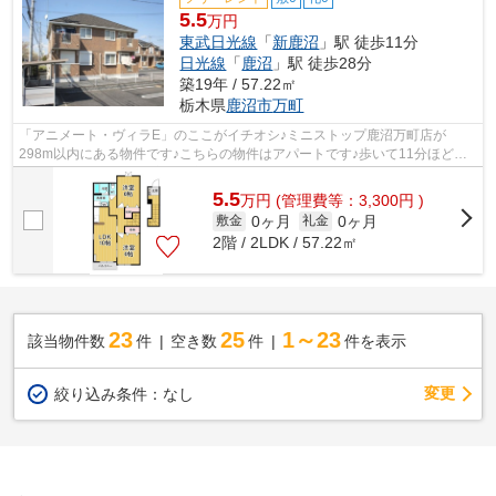
5.5
万円
東武日光線
「
新鹿沼
」駅 徒歩11分
日光線
「
鹿沼
」駅 徒歩28分
築19年 / 57.22㎡
栃木県
鹿沼市
万町
「アニメート・ヴィラE」のここがイチオシ♪ミニストップ鹿沼万町店が
298m以内にある物件です♪こちらの物件はアパートです♪歩いて11分ほどで
駅にアクセスできる、立地の良さも魅力の物...
5.5
万
円
(管理費等：3,300円 )
0ヶ月
0ヶ月
敷金
礼金
2階 / 2LDK / 57.22㎡
23
25
1～23
該当物件数
件
空き数
件
件を表示
変更
絞り込み条件：
なし