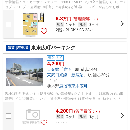
新着情報：ラ・カーサ・フェリーチェ(la CaSa felice)の空室情報ならコチラ♪
セブンイレブン 鹿沼府中町店まで徒歩6分と近場にコンビニがあるのもポイ
ント♪こちらの物件はアパートです♪...
6.3
万
円
(管理費等：- )
1ヶ月
0ヶ月
敷金
礼金
2階 / 2LDK / 66.28㎡
東末広町パーキング
賃貸 | 駐車場
敷0
礼0
4,200
円
日光線
「
鹿沼
」駅 徒歩14分
東武日光線
「
新鹿沼
」駅 徒歩20分
- / -㎡
栃木県
鹿沼市
東末広町
現地は砂利敷きです（現況有姿での賃借契約となります）。駐車場内での事
項若しくは盗難等について、貸主及び管理会社は責任を負いかねますので、
予めご了承下さい。
4,200
円
(管理費等：- )
0ヶ月
0ヶ月
敷金
礼金
- / - / -