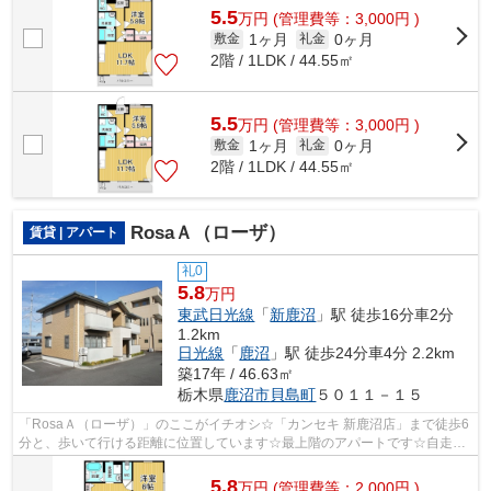
5.5
万
円
(管理費等：3,000円 )
1ヶ月
0ヶ月
敷金
礼金
2階 / 1LDK / 44.55㎡
5.5
万
円
(管理費等：3,000円 )
1ヶ月
0ヶ月
敷金
礼金
2階 / 1LDK / 44.55㎡
RosaＡ（ローザ）
賃貸 | アパート
礼0
5.8
万円
東武日光線
「
新鹿沼
」駅 徒歩16分車2分
1.2km
日光線
「
鹿沼
」駅 徒歩24分車4分 2.2km
築17年 / 46.63㎡
栃木県
鹿沼市
貝島町
５０１１－１５
「RosaＡ（ローザ）」のここがイチオシ☆「カンセキ 新鹿沼店」まで徒歩6
分と、歩いて行ける距離に位置しています☆最上階のアパートです☆自走式
駐車場がある物件です☆エスケーホームオ...
5.8
万
円
(管理費等：2,000円 )