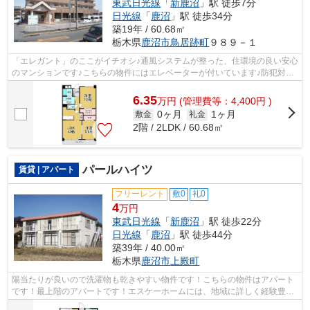
東武日光線
「
新鹿沼
」駅 徒歩7分
日光線
「
鹿沼
」駅 徒歩34分
築19年 / 60.68㎡
栃木県
鹿沼市
鳥居跡町
９８９－１
「エレガント」のここがイチオシ♪通風システムが整った、住環境の良い安心
のマンションです♪こちらの物件にはエレベーターが付いています♪防犯対策
もバッチリなマンションタイプの物件...
6.35
万
円
(管理費等：4,400円 )
0ヶ月
1ヶ月
敷金
礼金
2階 / 2LDK / 60.68㎡
パールハイツ
賃貸 | アパート
フリーレント
敷0
礼0
4
万円
東武日光線
「
新鹿沼
」駅 徒歩22分
日光線
「
鹿沼
」駅 徒歩44分
築39年 / 40.00㎡
栃木県
鹿沼市
上殿町
陽当たりが良いので洗濯物も乾きやすい物件です！こちらの物件はアパート
です！最上階のアパートです！エスケーホームには、地域に詳しく経験豊富
なスタッフが多数在籍しております！...