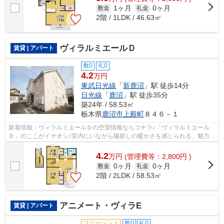
1ヶ月
0ヶ月
敷金
礼金
2階 / 1LDK / 46.63㎡
ヴィラルミエールＤ
賃貸 | アパート
敷0
礼0
4.2
万円
東武日光線
「
新鹿沼
」駅 徒歩14分
日光線
「
鹿沼
」駅 徒歩35分
築24年 / 58.53㎡
栃木県
鹿沼市
上殿町
８４６－１
新着情報：ヴィラルミエールＤの空室情報ならコチラ♪「ヴィラルミエール
Ｄ」のここがイチオシ♪室内にいながら陽射しの暖かさを感じられる、魅力的
な物件です♪歩いて14分ほどで駅にアク...
4.2
万
円
(管理費等：2,800円 )
0ヶ月
0ヶ月
敷金
礼金
2階 / 2LDK / 58.53㎡
アニメート・ヴィラE
賃貸 | アパート
フリーレント
敷0
礼0