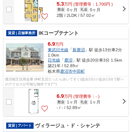
5.3
万
円
(管理費等：1,700円 )
0ヶ月
0ヶ月
敷金
礼金
2階 / 2LDK / 57.02㎡
IKコープテナント
賃貸 | 店舗事務所
6.9
万円
東武日光線
「
新鹿沼
」駅 徒歩13分車2分
1.0km
日光線
「
鹿沼
」駅 徒歩20分車3分 1.5km
築21年 / 52.89㎡
栃木県
鹿沼市
中田町
鹿沼相互信用金庫 仲町支店だったら歩いてすぐ(徒歩2分)☆徒歩13分で駅へ
のアクセスが可能な物件です(^^)
6.9
万
円
(管理費等：- )
1ヶ月
1ヶ月
敷金
礼金
- / - / 52.89㎡
ヴィラージュ・ド・シャンテ
賃貸 | アパート