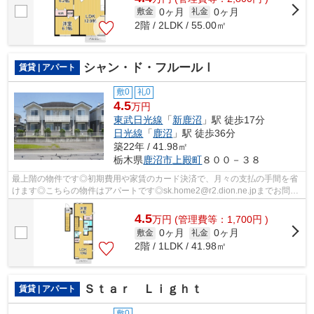
0ヶ月
0ヶ月
敷金
礼金
2階 / 2LDK / 55.00㎡
シャン・ド・フルールⅠ
賃貸 | アパート
敷0
礼0
4.5
万円
東武日光線
「
新鹿沼
」駅 徒歩17分
日光線
「
鹿沼
」駅 徒歩36分
築22年 / 41.98㎡
栃木県
鹿沼市
上殿町
８００－３８
最上階の物件です◎初期費用や家賃のカード決済で、月々の支払の手間を省
けます◎こちらの物件はアパートです◎sk.home2@r2.dion.ne.jpまでお問い
合わせください◎鹿沼市にある不動産の詳...
4.5
万
円
(管理費等：1,700円 )
0ヶ月
0ヶ月
敷金
礼金
2階 / 1LDK / 41.98㎡
Ｓｔａｒ Ｌｉｇｈｔ
賃貸 | アパート
敷0