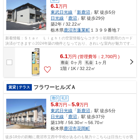
6.1
万円
東武日光線
「
新鹿沼
」駅 徒歩5分
日光線
「
鹿沼
」駅 徒歩29分
築2年 / 32.22㎡
栃木県
鹿沼市
蓬莱町
１３９９番地７
新着情報：Ｓｔａｒ Ｌｉｇｈｔの空室情報ならコチラ☆初期費用のカード
決済ができます☆2024年築の物件となっており、きれいな室内が魅力です☆
こちらの物件はアパートです☆満足のいく...
6.1
万
円
(管理費等：2,700円 )
0ヶ月
1ヶ月
敷金
礼金
1階 / 1K / 32.22㎡
フラワーヒルズＡ
賃貸 | テラス
敷0
礼0
5.8
5.9
万円～
万円
東武日光線
「
新鹿沼
」駅 徒歩5分
日光線
「
鹿沼
」駅 徒歩37分
築13年 / 56.30㎡～56.70㎡
栃木県
鹿沼市
花岡町
徒歩18分の距離に鹿沼市立西中学校があるのも魅力☆こちらは日当たりが良