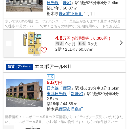
日光線
「
鹿沼
」駅 徒歩26分車4分 2.4km
築17年 / 60.87㎡
栃木県
鹿沼市
下田町
１丁目
歩いて306mの場所に、ヤオハンスーパー貝島店があります！最寄りの駅ま
で徒歩13分のアパートです！こちらの物件では初期費用をカードでお支払い
いただけます！敷地内にごみ置き場があ...
4.8
万
円
(管理費等：6,000円 )
0ヶ月
0ヶ月
敷金
礼金
2階 / 2LDK / 60.87㎡
エスポアールSⅡ
賃貸 | アパート
礼0
5.5
万円
日光線
「
鹿沼
」駅 徒歩19分車3分 1.5km
東武日光線
「
新鹿沼
」駅 徒歩30分車4分
2.5km
築19年 / 44.55㎡
栃木県
鹿沼市
貝島町
新着情報：エスポアールSⅡの空室情報ならコチラ♪ぜひ一度見ていただきた
い、「エスポアールSⅡ」です♪最上階の物件です♪こちらの物件はアパート
です♪メールアドレスsk.home2@r2.dion.ne...