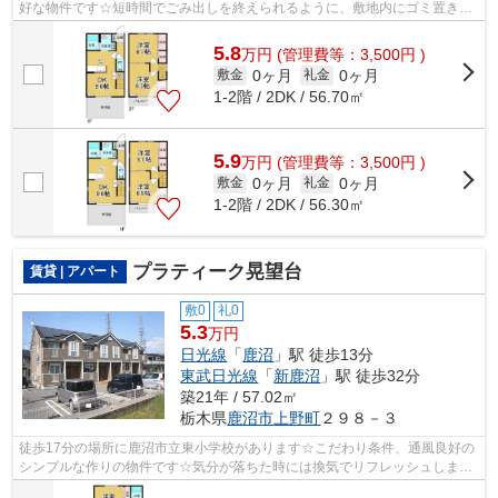
好な物件です☆短時間でごみ出しを終えられるように、敷地内にゴミ置き場
をつけております☆テラスハウスは庭も独...
5.8
万
円
(管理費等：3,500円 )
0ヶ月
0ヶ月
敷金
礼金
1-2階 / 2DK / 56.70㎡
5.9
万
円
(管理費等：3,500円 )
0ヶ月
0ヶ月
敷金
礼金
1-2階 / 2DK / 56.30㎡
プラティーク晃望台
賃貸 | アパート
敷0
礼0
5.3
万円
日光線
「
鹿沼
」駅 徒歩13分
東武日光線
「
新鹿沼
」駅 徒歩32分
築21年 / 57.02㎡
栃木県
鹿沼市
上野町
２９８－３
徒歩17分の場所に鹿沼市立東小学校があります☆こだわり条件、通風良好の
シンプルな作りの物件です☆気分が落ちた時には換気でリフレッシュしまし
ょう☆こちらの物件はアパートです☆最上...