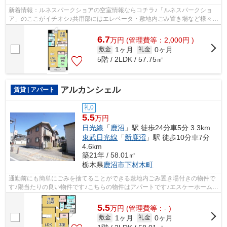
新着情報：ルネスパークショアの空室情報ならコチラ♪「ルネスパークショ
ア」のここがイチオシ♪共用部にはエレベータ・敷地内ごみ置き場など様々な
設備やサービスが揃っているので便利...
6.7
万
円
(管理費等：2,000円 )
1ヶ月
0ヶ月
敷金
礼金
5階 / 2LDK / 57.75㎡
アルカンシェル
賃貸 | アパート
礼0
5.5
万円
日光線
「
鹿沼
」駅 徒歩24分車5分 3.3km
東武日光線
「
新鹿沼
」駅 徒歩10分車7分
4.6km
築21年 / 58.01㎡
栃木県
鹿沼市
下材木町
通勤前にも簡単にごみを捨てることができる敷地内ごみ置き場付きの物件で
す♪陽当たりの良い物件です♪こちらの物件はアパートです♪エスケーホームへ
の来店予約は、0289-63-0086までご連...
5.5
万
円
(管理費等：- )
1ヶ月
0ヶ月
敷金
礼金