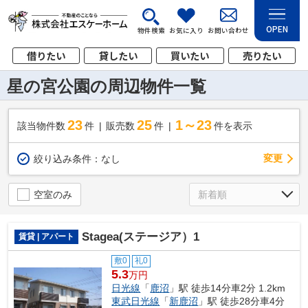
OPEN
物件検索
お気に入り
お問い合わせ
借りたい
貸したい
買いたい
売りたい
星の宮公園の周辺物件一覧
23
25
1～23
該当物件数
件
販売数
件
件を表示
変更
絞り込み条件：
なし
空室のみ
Stagea(ステージア）1
賃貸 | アパート
敷0
礼0
5.3
万円
日光線
「
鹿沼
」駅 徒歩14分車2分 1.2km
東武日光線
「
新鹿沼
」駅 徒歩28分車4分