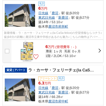
礼0
6
万円
日光線
「
鹿沼
」駅 徒歩20分
東武日光線
「
新鹿沼
」駅 徒歩27分
築14年 / 53.10㎡
栃木県
鹿沼市
府所町
新着情報：ラ・カーサ・フェリーチェ(la CaSa felice)の空室情報ならコチラ♪
徒歩6分の距離に鹿沼市立東中学校があるのも魅力♪こちらの物件はアパート
です♪陽当たりが良好な物件です♪日...
6
万
円
(管理費等：- )
1ヶ月
0ヶ月
敷金
礼金
1階 / 2LDK / 53.10㎡
ラ・カーサ・フェリーチェ(la CaSa felice)
賃貸 | アパート
フリーレント
礼0
6.3
万円
日光線
「
鹿沼
」駅 徒歩20分
東武日光線
「
新鹿沼
」駅 徒歩27分
築14年 / 66.28㎡
栃木県
鹿沼市
府中町