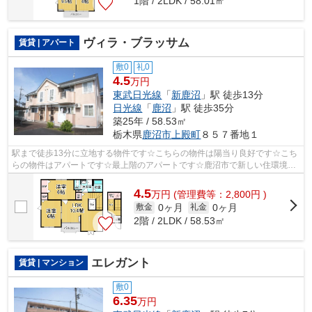
1階 / 2LDK / 58.01㎡
ヴィラ・ブラッサム
賃貸 | アパート
敷0
礼0
4.5
万円
東武日光線
「
新鹿沼
」駅 徒歩13分
日光線
「
鹿沼
」駅 徒歩35分
築25年 / 58.53㎡
栃木県
鹿沼市
上殿町
８５７番地１
駅まで徒歩13分に立地する物件です☆こちらの物件は陽当り良好です☆こち
らの物件はアパートです☆最上階のアパートです☆鹿沼市で新しい住環境を
お探しなら、東武日光線新鹿沼駅近くでお...
4.5
万
円
(管理費等：2,800円 )
0ヶ月
0ヶ月
敷金
礼金
2階 / 2LDK / 58.53㎡
エレガント
賃貸 | マンション
敷0
6.35
万円