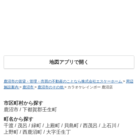
地図アプリで開く
鹿沼市の賃貸・管理・売買の不動産のことなら株式会社エスケーホーム
>
周辺
施設案内
>
鹿沼市
>
鹿沼市のその他
>
カラオケレインボー 鹿沼店
市区町村から探す
鹿沼市
/
下都賀郡壬生町
町名から探す
千渡
/
茂呂
/
緑町
/
上殿町
/
貝島町
/
西茂呂
/
上石川
/
上野町
/
西鹿沼町
/
大字壬生丁