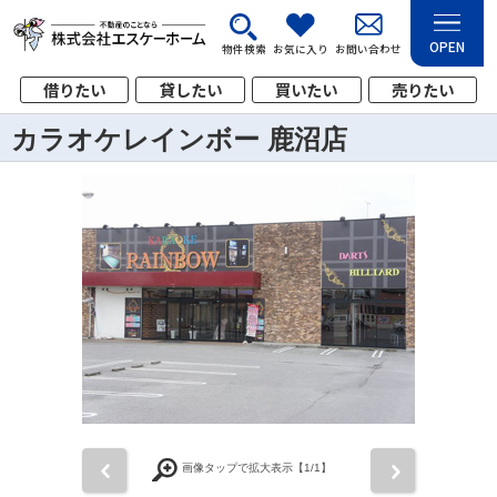
OPEN
物件検索
お気に入り
お問い合わせ
借りたい
貸したい
買いたい
売りたい
カラオケレインボー 鹿沼店
前
次
画像タップで拡大表示【
1
/1】