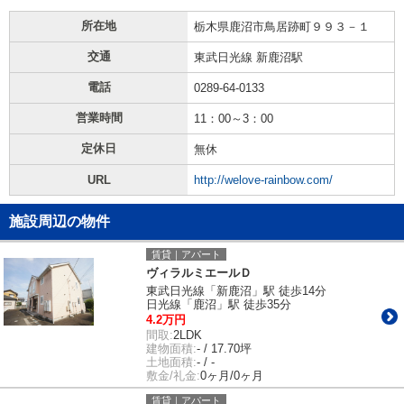
所在地
栃木県鹿沼市鳥居跡町９９３－１
交通
東武日光線 新鹿沼駅
電話
0289-64-0133
営業時間
11：00～3：00
定休日
無休
URL
http://welove-rainbow.com/
施設周辺の物件
賃貸｜アパート
ヴィラルミエールＤ
東武日光線「新鹿沼」駅 徒歩14分
日光線「鹿沼」駅 徒歩35分
4.2万円
間取:
2LDK
建物面積:
- / 17.70坪
土地面積:
- / -
敷金/礼金:
0ヶ月/0ヶ月
賃貸｜アパート