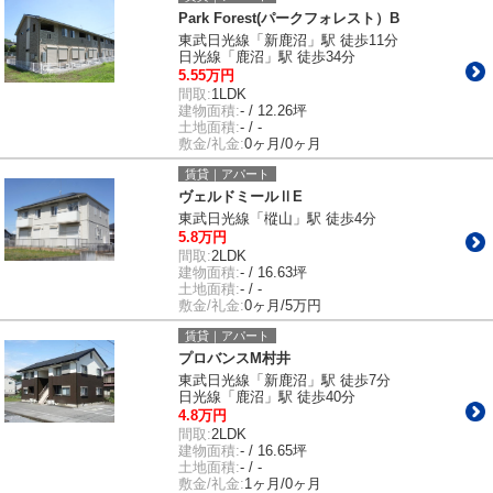
Park Forest(パークフォレスト）B
東武日光線「新鹿沼」駅 徒歩11分
日光線「鹿沼」駅 徒歩34分
5.55万円
間取:
1LDK
建物面積:
- / 12.26坪
土地面積:
- / -
敷金/礼金:
0ヶ月/0ヶ月
賃貸｜アパート
ヴェルドミールⅡE
東武日光線「樅山」駅 徒歩4分
5.8万円
間取:
2LDK
建物面積:
- / 16.63坪
土地面積:
- / -
敷金/礼金:
0ヶ月/5万円
賃貸｜アパート
プロバンスM村井
東武日光線「新鹿沼」駅 徒歩7分
日光線「鹿沼」駅 徒歩40分
4.8万円
間取:
2LDK
建物面積:
- / 16.65坪
土地面積:
- / -
敷金/礼金:
1ヶ月/0ヶ月