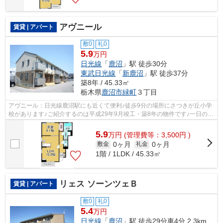
アヴニール
賃貸 | アパート
敷0
礼0
5.9
万円
日光線
「
鹿沼
」駅 徒歩30分
東武日光線
「
新鹿沼
」駅 徒歩37分
築8年 / 45.33㎡
栃木県
鹿沼市
緑町
３丁目
アヴニール：日光線鹿沼駅にも近くて便利♪徒歩9分の場所にさつきが丘小学
校があります♪ご紹介するのは平成29年9月竣工・築8年の物件です♪一日の始
まりを気持ちよく過ごせる陽当たりの...
5.9
万
円
(管理費等：3,500円 )
0ヶ月
0ヶ月
敷金
礼金
1階 / 1LDK / 45.33㎡
リェス ソーンツェＢ
賃貸 | アパート
敷0
礼0
5.4
万円
日光線
「
鹿沼
」駅 徒歩29分車4分 2.3km