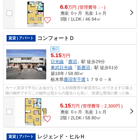
6.6
万
円
(管理費等：- )
0ヶ月
1ヶ月
敷金
礼金
3階 / 1LDK / 46.94㎡
コンフォートＤ
賃貸 | アパート
敷0
5.15
万円
日光線
「
鹿沼
」駅 徒歩29分
東武日光線
「
新鹿沼
」駅 徒歩51分
築18年 / 58.80㎡
栃木県
鹿沼市
千渡
１７９０－８
カード決済で手元にお金がなくても初期費用や家賃支払いができます◎最上
階の物件です◎この物件は窓からの陽当りも良い、快適な環境の整った物件
です◎こちらの物件はアパートです◎エス...
5.15
万
円
(管理費等：2,300円 )
0ヶ月
1ヶ月
敷金
礼金
2階 / 2LDK / 58.80㎡
レジェンド・ヒルＨ
賃貸 | アパート