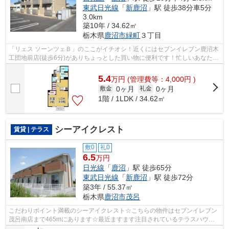
東武日光線
「
新鹿沼
」駅 徒歩38分車5分
3.0km
築10年 / 34.62㎡
栃木県
鹿沼市
緑町
３丁目
「リェス ソーンツェＢ」のここがイチオシ！近くにはセブンイレブン鹿沼木
工団地前店(徒歩6分)がありちょっとした買い物に便利です！忙しいあなたの
味方の、敷地内ごみ置き場つきの物...
5.4
万
円
(管理費等：4,000円 )
0ヶ月
0ヶ月
敷金
礼金
1階 / 1LDK / 34.62㎡
シーアイクレスト
賃貸 | テラス
敷0
礼0
6.5
万円
日光線
「
鹿沼
」駅 徒歩65分
東武日光線
「
新鹿沼
」駅 徒歩72分
築3年 / 55.37㎡
栃木県
鹿沼市
茂呂
こだわりポイント満載のシーアイクレスト☆こちらの物件はセブンイレブン
茂呂南店まで465mにあります☆最近ますます注目されているテラスハウス
の物件です☆築3年の物件です☆駅近で戸建て...