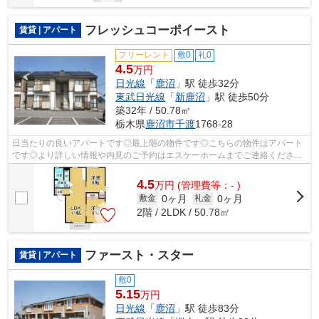
フレッシュコーポイースト
賃貸 | アパート
フリーレント
敷0
礼0
4.5
万円
日光線
「
鹿沼
」駅 徒歩32分
東武日光線
「
新鹿沼
」駅 徒歩50分
築32年 / 50.78㎡
栃木県
鹿沼市
千渡
1768-28
日当たりの良いアパートです◎最上階の物件です◎こちらの物件はアパート
です◎より詳しい情報や内見のご予約はエスケーホームまでご連絡ください
◎鹿沼市を中心に不動産情報を数多くご紹...
4.5
万
円
(管理費等：- )
0ヶ月
0ヶ月
敷金
礼金
2階 / 2LDK / 50.78㎡
ファースト・スター
賃貸 | アパート
敷0
5.15
万円
日光線
「
鹿沼
」駅 徒歩83分