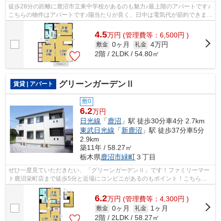
徒歩28分の距離に鹿沼市立東中学校があるのも魅力♪最上階のアパートです♪
こちらの物件はアパートです♪陽当たりが良く、日中は電気代が節約できます
のでおすすめです♪当社は鹿沼市エリ...
4.5
万
円
(管理費等：6,500円 )
0ヶ月
4万円
敷金
礼金
2階 / 2LDK / 54.80㎡
グリーンガーデンⅡ
賃貸 | アパート
敷0
6.2
万円
日光線
「
鹿沼
」駅 徒歩30分車4分 2.7km
東武日光線
「
新鹿沼
」駅 徒歩37分車5分
2.9km
築11年 / 58.27㎡
栃木県
鹿沼市
緑町
３丁目
ぜひ一度見ていただきたい、「グリーンガーデンⅡ」です！ファミリーマー
ト鹿沼栄町店まで徒歩5分と近場にコンビニがあるのもポイント！こちらの
物件は陽当り良好です！最上階のアパー...
6.2
万
円
(管理費等：4,300円 )
0ヶ月
1ヶ月
敷金
礼金
2階 / 2LDK / 58.27㎡