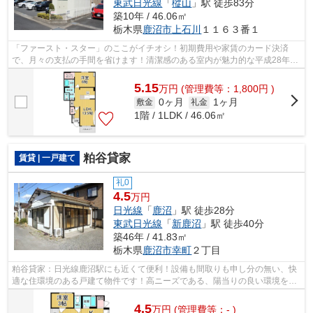
東武日光線
「
樅山
」駅 徒歩83分
築10年 / 46.06㎡
栃木県
鹿沼市
上石川
１１６３番１
「ファースト・スター」のここがイチオシ！初期費用や家賃のカード決済
で、月々の支払の手間を省けます！清潔感のある室内が魅力的な平成28年築
の物件となっており、一押しです！室内...
5.15
万
円
(管理費等：1,800円 )
0ヶ月
1ヶ月
敷金
礼金
1階 / 1LDK / 46.06㎡
粕谷貸家
賃貸 | 一戸建て
礼0
4.5
万円
日光線
「
鹿沼
」駅 徒歩28分
東武日光線
「
新鹿沼
」駅 徒歩40分
築46年 / 41.83㎡
栃木県
鹿沼市
幸町
２丁目
粕谷貸家：日光線鹿沼駅にも近くて便利！設備も間取りも申し分の無い、快
適な住環境のある戸建て物件です！高ニーズである、陽当りの良い環境を実
現した物件です！こちらの物件には自...
4.5
万
円
(管理費等：- )