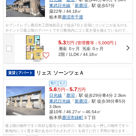
東武日光線
「
新鹿沼
」駅 徒歩57分
築22年 / 44.18㎡
栃木県
鹿沼市
千渡
セブンイレブン鹿沼木工団地前店まで徒歩7分と近場にコンビニがあるのも
ポイント◎最上階のアパートです◎敷地内にゴミ置き場を備えているので敷
地外に出る必要が無く、短時間でサッとゴ...
5.3
万
円
(管理費等：5,000円 )
0ヶ月
0ヶ月
敷金
礼金
2階 / 1LDK / 44.18㎡
リェス ソーンツェＡ
賃貸 | アパート
敷0
礼0
5.6
5.7
万円～
万円
日光線
「
鹿沼
」駅 徒歩29分車4分 2.3km
東武日光線
「
新鹿沼
」駅 徒歩38分車5分
3.0km
築10年 / 46.27㎡～46.54㎡
栃木県
鹿沼市
緑町
３丁目
最上階の物件です☆良好な陽当りが好評の、魅力溢れる一押しの物件です☆
敷地内にゴミ置き場があるのでわざわざゴミを捨てに行く手間が省けます☆