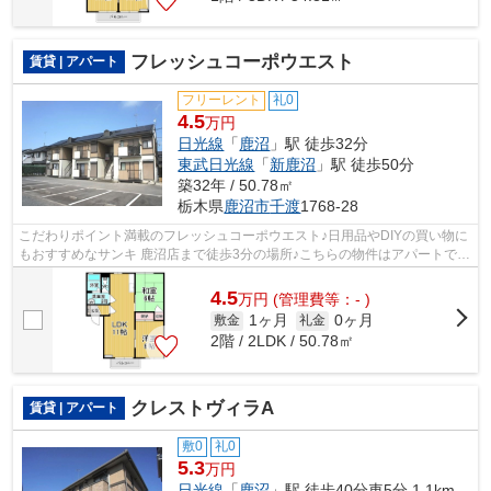
フレッシュコーポウエスト
賃貸 | アパート
フリーレント
礼0
4.5
万円
日光線
「
鹿沼
」駅 徒歩32分
東武日光線
「
新鹿沼
」駅 徒歩50分
築32年 / 50.78㎡
栃木県
鹿沼市
千渡
1768-28
こだわりポイント満載のフレッシュコーポウエスト♪日用品やDIYの買い物に
もおすすめなサンキ 鹿沼店まで徒歩3分の場所♪こちらの物件はアパートです
♪日差しが入る物件は毎日を快適に過...
4.5
万
円
(管理費等：- )
1ヶ月
0ヶ月
敷金
礼金
2階 / 2LDK / 50.78㎡
クレストヴィラA
賃貸 | アパート
敷0
礼0
5.3
万円
日光線
「
鹿沼
」駅 徒歩40分車5分 1.1km