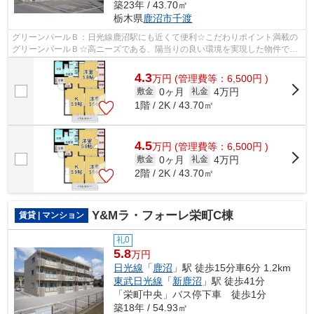
築23年 / 43.70㎡
栃木県
鹿沼市
千渡
グリーンパールＢ：日光線鹿沼駅にも近くて便利☆こだわりポイント満載の
グリーンパールＢ☆高ニーズである、陽当りの良い環境を実現した物件です
☆クレジットカードで初期費用がお支払い...
4.3
万
円
(管理費等：6,500円 )
0ヶ月
4万円
敷金
礼金
1階 / 2K / 43.70㎡
4.5
万
円
(管理費等：6,500円 )
0ヶ月
4万円
敷金
礼金
2階 / 2K / 43.70㎡
Y&Mラ・フォーレ栄町C棟
賃貸 | マンション
礼0
5.8
万円
日光線
「
鹿沼
」駅 徒歩15分車6分 1.2km
東武日光線
「
新鹿沼
」駅 徒歩41分
「栄町中央」バス停下車 徒歩1分
築18年 / 54.93㎡