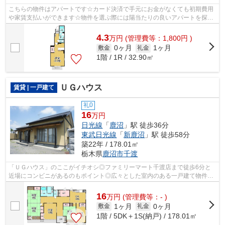
こちらの物件はアパートです☆カード決済で手元にお金がなくても初期費用
や家賃支払いができます☆物件を選ぶ際には陽当たりの良いアパートを探し
たいですね☆今回はそんな物件をご用意致...
4.3
万
円
(管理費等：1,800円 )
0ヶ月
1ヶ月
敷金
礼金
1階 / 1R / 32.90㎡
ＵＧハウス
賃貸 | 一戸建て
礼0
16
万円
日光線
「
鹿沼
」駅 徒歩36分
東武日光線
「
新鹿沼
」駅 徒歩58分
築22年 / 178.01㎡
栃木県
鹿沼市
千渡
「ＵＧハウス」のここがイチオシ◎ファミリーマート千渡店まで徒歩6分と
近場にコンビニがあるのもポイント◎広々とした室内のある一戸建て物件は
こちらです◎陽当たりの良い物件です◎日光...
16
万
円
(管理費等：- )
1ヶ月
0ヶ月
敷金
礼金
1階 / 5DK＋1S(納戸) / 178.01㎡