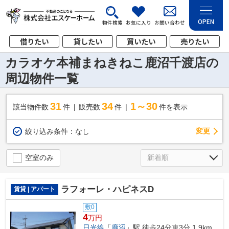
OPEN
物件検索
お気に入り
お問い合わせ
借りたい
貸したい
買いたい
売りたい
カラオケ本補まねきねこ鹿沼千渡店の
周辺物件一覧
31
34
1～30
該当物件数
件
販売数
件
件を表示
変更
絞り込み条件：
なし
空室のみ
ラフォーレ・ハピネスD
賃貸 | アパート
敷0
4
万円
日光線
「
鹿沼
」駅 徒歩24分車3分 1.9km