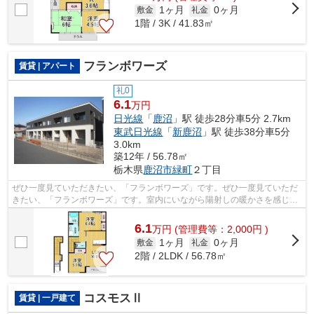
1ヶ月
0ヶ月
敷金
礼金
1階 / 3K / 41.83㎡
フランボワーズ
賃貸 | アパート
礼0
6.1
万円
日光線
「
鹿沼
」駅 徒歩28分車5分 2.7km
東武日光線
「
新鹿沼
」駅 徒歩38分車5分
3.0km
築12年 / 56.78㎡
栃木県
鹿沼市
緑町
２丁目
ぜひ一度見ていただきたい、「フランボワーズ」です。ぜひ一度見ていただ
きたい、「フランボワーズ」です。室内にいながら陽射しの暖かさを感じら
れる、魅力的な物件です。最上階の物...
6.1
万
円
(管理費等：2,000円 )
1ヶ月
0ヶ月
敷金
礼金
2階 / 2LDK / 56.78㎡
コスモスⅡ
賃貸 | 一戸建て