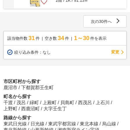
2階 / 1K / 51.13㎡
次の30件へ
31
34
1～30
該当物件数
件
空き数
件
件を表示
変更
絞り込み条件：
なし
市区町村から探す
鹿沼市
/
下都賀郡壬生町
町名から探す
千渡
/
茂呂
/
緑町
/
上殿町
/
貝島町
/
西茂呂
/
上石川
/
上野町
/
西鹿沼町
/
大字壬生丁
路線から探す
東武日光線
/
日光線
/
東武宇都宮線
/
東北本線
/
烏山線
/
東北新幹線
/
山形新幹線
/
湘南新宿ライン宇須