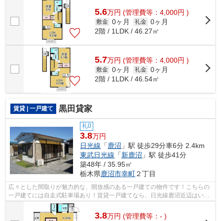
こちらの物件はアパートです☆お電話でエ...
5.6
万
円
(管理費等：4,000円 )
0ヶ月
0ヶ月
敷金
礼金
2階 / 1LDK / 46.27㎡
5.7
万
円
(管理費等：4,000円 )
0ヶ月
0ヶ月
敷金
礼金
2階 / 1LDK / 46.54㎡
黒田貸家
賃貸 | 一戸建て
礼0
3.8
万円
日光線
「
鹿沼
」駅 徒歩29分車6分 2.4km
東武日光線
「
新鹿沼
」駅 徒歩41分
築48年 / 35.95㎡
栃木県
鹿沼市
幸町
２丁目
広々とした間取りが魅力的な、開放感のある一戸建ての物件です！こちらの
一戸建てには自走式駐車場あり！賃貸一戸建てなら、日光線鹿沼近辺はいか
がでしょうか！0289-63-0086までご連...
3.8
万
円
(管理費等：- )