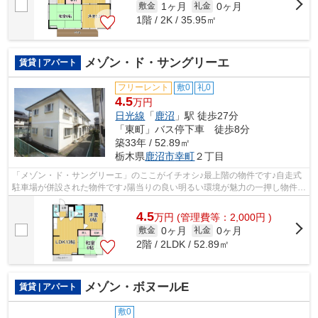
1ヶ月
0ヶ月
敷金
礼金
1階 / 2K / 35.95㎡
メゾン・ド・サングリーエ
賃貸 | アパート
フリーレント
敷0
礼0
4.5
万円
日光線
「
鹿沼
」駅 徒歩27分
「東町」バス停下車 徒歩8分
築33年 / 52.89㎡
栃木県
鹿沼市
幸町
２丁目
「メゾン・ド・サングリーエ」のここがイチオシ♪最上階の物件です♪自走式
駐車場が併設された物件です♪陽当りの良い明るい環境が魅力の一押し物件で
す♪エスケーホームには鹿沼市エリア...
4.5
万
円
(管理費等：2,000円 )
0ヶ月
0ヶ月
敷金
礼金
2階 / 2LDK / 52.89㎡
メゾン・ボヌールE
賃貸 | アパート
敷0