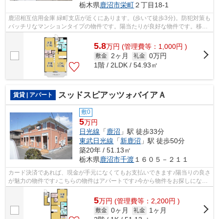
栃木県
鹿沼市
栄町
２丁目18-1
鹿沼相互信用金庫 緑町支店が近くにあります。(歩いて徒歩3分)。防犯対策も
バッチリなマンションタイプの物件です。陽当たりが良好な物件です。移動
距離が短くてすむ、敷地内ごみ置き...
5.8
万
円
(管理費等：1,000円 )
2ヶ月
0万円
敷金
礼金
1階 / 2LDK / 54.93㎡
スッドスピアッツォバイアＡ
賃貸 | アパート
敷0
5
万円
日光線
「
鹿沼
」駅 徒歩33分
東武日光線
「
新鹿沼
」駅 徒歩50分
築20年 / 51.13㎡
栃木県
鹿沼市
千渡
１６０５－２１１
カード決済であれば、現金が手元になくてもお支払いできます♪陽当りの良さ
が魅力の物件です♪こちらの物件はアパートです♪今から物件をお探しになる
方は、エスケーホームにお任せくださ...
5
万
円
(管理費等：2,200円 )
0ヶ月
1ヶ月
敷金
礼金