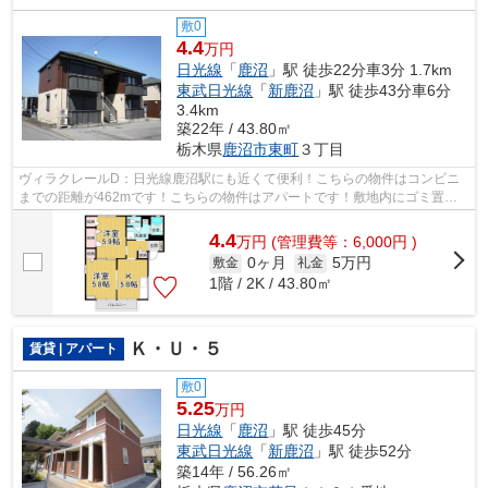
敷0
4.4
万円
日光線
「
鹿沼
」駅 徒歩22分車3分 1.7km
東武日光線
「
新鹿沼
」駅 徒歩43分車6分
3.4km
築22年 / 43.80㎡
栃木県
鹿沼市
東町
３丁目
ヴィラクレールD：日光線鹿沼駅にも近くて便利！こちらの物件はコンビニ
までの距離が462mです！こちらの物件はアパートです！敷地内にゴミ置き
場があるのでわざわざゴミを捨てに行く手...
4.4
万
円
(管理費等：6,000円 )
0ヶ月
5万円
敷金
礼金
1階 / 2K / 43.80㎡
Ｋ・Ｕ・５
賃貸 | アパート
敷0
5.25
万円
日光線
「
鹿沼
」駅 徒歩45分
東武日光線
「
新鹿沼
」駅 徒歩52分
築14年 / 56.26㎡