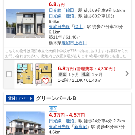
6.8
万円
日光線
「
鶴田
」駅 徒歩69分車9分 5.5km
日光線
「
鹿沼
」駅 徒歩80分車10分
6.6km
東武日光線
「
樅山
」駅 徒歩77分車10分
6.1km
築11年 / 61.48㎡
栃木県
鹿沼市
上石川
こちらの物件は鹿沼市立北犬飼中学校が775m以内にあります♪お客様からの
お問い合わせの多い、敷地内ごみ置き場があります♪冬場の換気にも適した、
風通しの良い湿気が溜まりにくい一戸...
6.8
万
円
(管理費等：4,300円 )
1ヶ月
1ヶ月
敷金
礼金
1-2階 / 2LDK / 61.48㎡
グリーンパールＢ
賃貸 | アパート
敷0
4.3
4.5
万円～
万円
日光線
「
鹿沼
」駅 徒歩24分車4分 2.2km
東武日光線
「
新鹿沼
」駅 徒歩48分車7分
4.6km