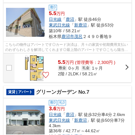
敷0
5.5
万円
日光線
「
鹿沼
」駅 徒歩46分
東武日光線
「
新鹿沼
」駅 徒歩53分
築10年 / 58.21㎡
栃木県
鹿沼市
茂呂
２４９０番地９
こちらの物件はアパートです◎カード決済は、月々の家賃や初期費用支払い
のわずらわしさを解消してくれます◎最上階のアパートです◎こちら陽当た
りの良好な物件です◎エスケーホームには...
5.5
万
円
(管理費等：2,300円 )
0ヶ月
1ヶ月
敷金
礼金
2階 / 2LDK / 58.21㎡
グリーンガーデン No.7
賃貸 | アパート
敷0
礼0
3.6
万円
日光線
「
鹿沼
」駅 徒歩32分車4分 2.6km
東武日光線
「
新鹿沼
」駅 徒歩50分車7分
4.3km
築36年 / 42.77㎡～44.62㎡