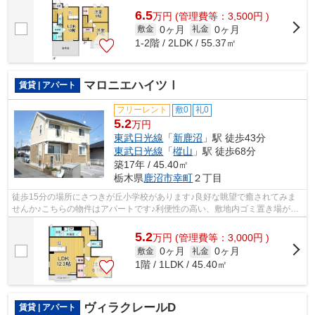
6.5
万
円
(管理費等：3,500円 )
0ヶ月
0ヶ月
敷金
礼金
1-2階 / 2LDK / 55.37㎡
マロニエハイツⅠ
賃貸 | アパート
フリーレント
敷0
礼0
5.2
万円
東武日光線
「
新鹿沼
」駅 徒歩43分
東武日光線
「
樅山
」駅 徒歩68分
築17年 / 45.40㎡
栃木県
鹿沼市
幸町
２丁目
徒歩15分の場所にさつきが丘小学校があります♪良好な眺望で癒されてみま
せんか♪こちらの物件はアパートです♪利便性の高い、敷地内ゴミ置き場が付
いています♪賃貸情報でお困りの方は、...
5.2
万
円
(管理費等：3,000円 )
0ヶ月
0ヶ月
敷金
礼金
1階 / 1LDK / 45.40㎡
ヴィラクレールD
賃貸 | アパート