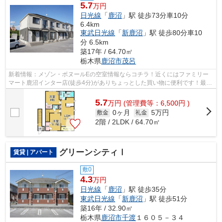
5.7
万円
日光線
「
鹿沼
」駅 徒歩73分車10分
6.4km
東武日光線
「
新鹿沼
」駅 徒歩80分車10
分 6.5km
築17年 / 64.70㎡
栃木県
鹿沼市
茂呂
新着情報：メゾン・ボヌールEの空室情報ならコチラ！近くにはファミリー
マート鹿沼インター店(徒歩4分)がありちょっとした買い物に便利です！最上
階のアパートです！こちらは初期費用...
5.7
万
円
(管理費等：6,500円 )
0ヶ月
5万円
敷金
礼金
2階 / 2LDK / 64.70㎡
グリーンシティⅠ
賃貸 | アパート
敷0
4.3
万円
日光線
「
鹿沼
」駅 徒歩35分
東武日光線
「
新鹿沼
」駅 徒歩51分
築16年 / 32.90㎡
栃木県
鹿沼市
千渡
１６０５－３４