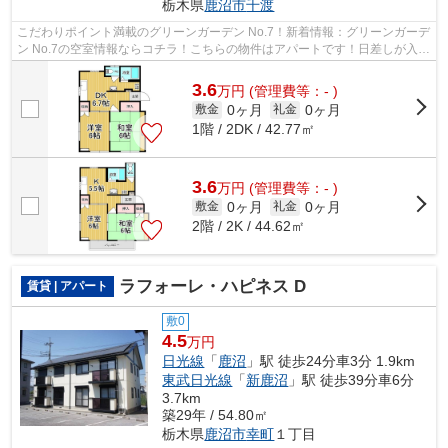
栃木県
鹿沼市
千渡
こだわりポイント満載のグリーンガーデン No.7！新着情報：グリーンガーデ
ン No.7の空室情報ならコチラ！こちらの物件はアパートです！日差しが入る
物件は毎日を快適に過ごす事ができ...
3.6
万
円
(管理費等：- )
0ヶ月
0ヶ月
敷金
礼金
1階 / 2DK / 42.77㎡
3.6
万
円
(管理費等：- )
0ヶ月
0ヶ月
敷金
礼金
2階 / 2K / 44.62㎡
ラフォーレ・ハピネス D
賃貸 | アパート
敷0
4.5
万円
日光線
「
鹿沼
」駅 徒歩24分車3分 1.9km
東武日光線
「
新鹿沼
」駅 徒歩39分車6分
3.7km
築29年 / 54.80㎡
栃木県
鹿沼市
幸町
１丁目