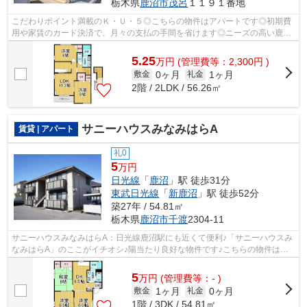
栃木県
鹿沼市
茂呂
１１９１番地
こだわりポイント満載のＫ・Ｕ・５◎こちらの物件はアパートです◎初期費
用や家賃のカード決済で、月々の支払の手間を省けます◎ニーズの高い鹿沼
市内の物件です◎こちらの物件の詳細情報...
5.25
万
円
(管理費等：2,300円 )
0ヶ月
1ヶ月
敷金
礼金
2階 / 2LDK / 56.26㎡
サニーハウスみなみはらA
賃貸 | アパート
礼0
5
万円
日光線
「
鹿沼
」駅 徒歩31分
東武日光線
「
新鹿沼
」駅 徒歩52分
築27年 / 54.81㎡
栃木県
鹿沼市
千渡
2304-11
サニーハウスみなみはらA：日光線鹿沼駅にも近くて便利♪「サニーハウスみ
なみはらA」のここがイチオシ♪陽当たり良好な物件です♪こちらの物件はア
パートです♪鹿沼市エリアにある賃貸情...
5
万
円
(管理費等：- )
1ヶ月
0ヶ月
敷金
礼金
1階 / 3DK / 54.81㎡