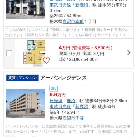
東武日光線
「
新鹿沼
」駅 徒歩39分車6分
3.7km
築29年 / 54.80㎡
栃木県
鹿沼市
幸町
１丁目
こちらの物件はコンビニまで343mにあります！初期費用はカードで決済い
ただけます！陽当たりの良い物件です！こちらの物件はアパートです！エス
ケーホームのメールアドレスまでお問い...
4
万
円
(管理費等：6,500円 )
0ヶ月
3万円
敷金
礼金
1階 / 2LDK / 54.80㎡
アーバンレジデンス
賃貸 | マンション
敷0
6.6
万円
日光線
「
鹿沼
」駅 徒歩34分車8分 2.8km
東武日光線
「
新鹿沼
」駅 徒歩53分
築5年 / 46.94㎡
栃木県
鹿沼市
千渡
アーバンレジデンス：日光線鹿沼駅にも近くて便利！日用品を揃えるのに便
利なホームセンター「サンキ 鹿沼店」まで、96mです！共用部には敷地内ご
み置き場・エレベータなどが揃ってお...