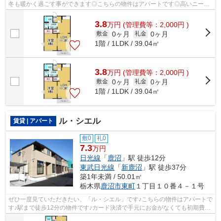
冬も暖かく過ごす事ができます◎こちらの物件はアパートです◎高いニーズ
のある、駅徒歩9分の物件です◎日光線鹿沼...
3.8
万
円
(管理費等：2,000円 )
0ヶ月
0ヶ月
敷金
礼金
1階 / 1LDK / 39.04㎡
3.8
万
円
(管理費等：2,000円 )
0ヶ月
0ヶ月
敷金
礼金
1階 / 1LDK / 39.04㎡
ル・シエル
賃貸 | アパート
敷0
礼0
7.3
万円
日光線
「
鹿沼
」駅 徒歩12分
東武日光線
「
新鹿沼
」駅 徒歩37分
築1年未満 / 50.01㎡
栃木県
鹿沼市
東町
１丁目１０番４－１号
ぜひ一度見ていただきたい、「ル・シエル」です♪こちらの物件はアパートで
す♪駅まで徒歩12分の物件です♪カード決済で手元にお金がなくても初期費用
や家賃支払いができます♪エスケーホ...