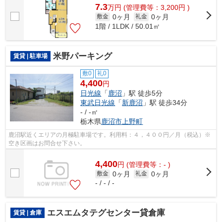
7.3
万
円
(管理費等：3,200円 )
0ヶ月
0ヶ月
敷金
礼金
1階 / 1LDK / 50.01㎡
米野パーキング
賃貸 | 駐車場
敷0
礼0
4,400
円
日光線
「
鹿沼
」駅 徒歩5分
東武日光線
「
新鹿沼
」駅 徒歩34分
- / -㎡
栃木県
鹿沼市
上野町
鹿沼駅近くエリアの月極駐車場です。利用料：４，４００円／月（税込）※
空き区画はお問合せ下さい。
4,400
円
(管理費等：- )
0ヶ月
0ヶ月
敷金
礼金
- / - / -
エスエムタテグセンター貸倉庫
賃貸 | 倉庫