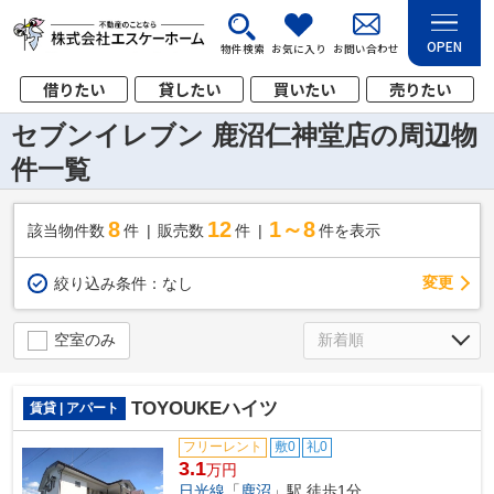
OPEN
物件検索
お気に入り
お問い合わせ
借りたい
貸したい
買いたい
売りたい
セブンイレブン 鹿沼仁神堂店の周辺物
件一覧
8
12
1～8
該当物件数
件
販売数
件
件を表示
変更
絞り込み条件：
なし
空室のみ
TOYOUKEハイツ
賃貸 | アパート
フリーレント
敷0
礼0
3.1
万円
日光線
「
鹿沼
」駅 徒歩1分