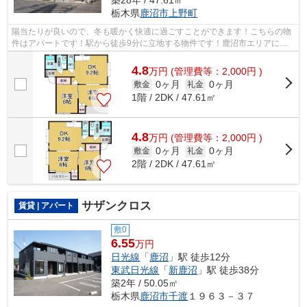
栃木県
鹿沼市
上野町
陽当たりが良いので、冬も暖かく快適に過ごすことができます！こちらの物
件はアパートです！駅から徒歩9分に立地する物件です！鹿沼市エリアに詳
しい当社なら、日光線鹿沼の近くにある...
4.8
万
円
(管理費等：2,000円 )
0ヶ月
0ヶ月
敷金
礼金
1階 / 2DK / 47.61㎡
4.8
万
円
(管理費等：2,000円 )
0ヶ月
0ヶ月
敷金
礼金
2階 / 2DK / 47.61㎡
サザンクロス
賃貸 | アパート
敷0
6.55
万円
日光線
「
鹿沼
」駅 徒歩12分
東武日光線
「
新鹿沼
」駅 徒歩38分
築2年 / 50.05㎡
栃木県
鹿沼市
千渡
１９６３－３７