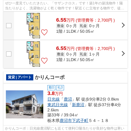
ぜひ一度見ていただきたい、「サザンクロス」です！築1年の築浅物件！陽
当たりがよく、洗濯物がよく乾く物件です！駅近くに立地する物件で、徒歩
12分程でアクセスできます！エスケーホ...
6.55
万
円
(管理費等：2,700円 )
0ヶ月
0ヶ月
敷金
礼金
1階 / 1LDK / 50.05㎡
6.55
万
円
(管理費等：2,700円 )
0ヶ月
1ヶ月
敷金
礼金
1階 / 1LDK / 50.05㎡
かりんコーポ
賃貸 | アパート
敷0
礼0
3.8
万円
日光線
「
鹿沼
」駅 徒歩9分車2分 0.8km
東武日光線
「
新鹿沼
」駅 徒歩37分車4分
2.6km
築33年 / 39.04㎡
栃木県
鹿沼市
下武子町
５４－１８
かりんコーポ：日光線鹿沼駅にも近くて便利◎陽当たりが良好な物件は寒い