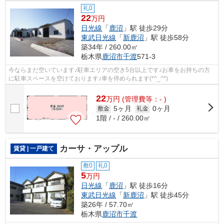
礼0
22
万円
日光線
「
鹿沼
」駅 徒歩29分
東武日光線
「
新鹿沼
」駅 徒歩58分
築34年 / 260.00㎡
栃木県
鹿沼市
千渡
571-3
今ならまだ空いています♪駐車エリアの空き5台以上です♪お車をお持ちの方
に駐車スペースを空けております♪車を停められます(*^_^*)
22
万
円
(管理費等：- )
5ヶ月
0ヶ月
敷金
礼金
1階 / - / 260.00㎡
カーサ・アップル
賃貸 | 一戸建て
敷0
礼0
5
万円
日光線
「
鹿沼
」駅 徒歩16分
東武日光線
「
新鹿沼
」駅 徒歩45分
築26年 / 57.70㎡
栃木県
鹿沼市
千渡