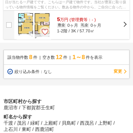
日が当たる一戸建てです。こちらは一戸建て物件です。当社が豊富に取り扱
っている物件情報をご覧ください。数ある物件の中から、ご自分に合った物
件を見つけましょう。
5
万
円
(管理費等：- )
0ヶ月
0ヶ月
敷金
礼金
1-2階 / 3K / 57.70㎡
8
12
1～8
該当物件数
件
空き数
件
件を表示
変更
絞り込み条件：
なし
市区町村から探す
鹿沼市
/
下都賀郡壬生町
町名から探す
千渡
/
茂呂
/
緑町
/
上殿町
/
貝島町
/
西茂呂
/
上野町
/
上石川
/
東町
/
西鹿沼町