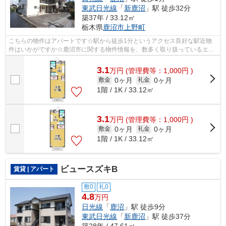
東武日光線
「
新鹿沼
」駅 徒歩32分
築37年 / 33.12㎡
栃木県
鹿沼市
上野町
こちらの物件はアパートです☆駅から徒歩1分というアクセス良好な駅近物
件はいかがですか☆鹿沼市に関する物件情報を、数多く取り扱っているエス
ケーホームにお任せください☆お問い合わ...
3.1
万
円
(管理費等：1,000円 )
0ヶ月
0ヶ月
敷金
礼金
1階 / 1K / 33.12㎡
3.1
万
円
(管理費等：1,000円 )
0ヶ月
0ヶ月
敷金
礼金
1階 / 1K / 33.12㎡
ビュースズキB
賃貸 | アパート
敷0
礼0
4.8
万円
日光線
「
鹿沼
」駅 徒歩9分
東武日光線
「
新鹿沼
」駅 徒歩37分
築28年 / 47.61㎡