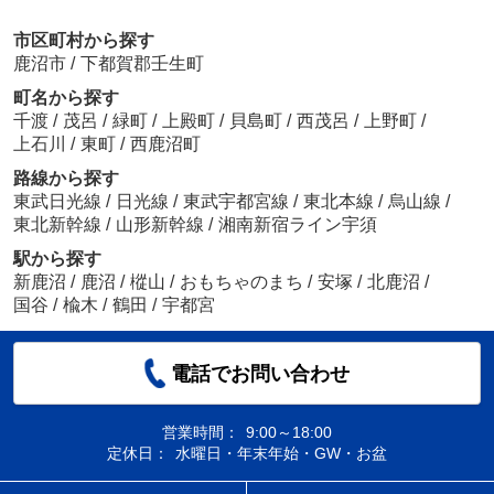
市区町村から探す
鹿沼市
/
下都賀郡壬生町
町名から探す
千渡
/
茂呂
/
緑町
/
上殿町
/
貝島町
/
西茂呂
/
上野町
/
上石川
/
東町
/
西鹿沼町
路線から探す
東武日光線
/
日光線
/
東武宇都宮線
/
東北本線
/
烏山線
/
東北新幹線
/
山形新幹線
/
湘南新宿ライン宇須
駅から探す
新鹿沼
/
鹿沼
/
樅山
/
おもちゃのまち
/
安塚
/
北鹿沼
/
国谷
/
楡木
/
鶴田
/
宇都宮
電話でお問い合わせ
営業時間：
9:00～18:00
定休日：
水曜日・年末年始・GW・お盆