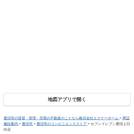
地図アプリで開く
鹿沼市の賃貸・管理・売買の不動産のことなら株式会社エスケーホーム
>
周辺
施設案内
>
鹿沼市
>
鹿沼市のコンビニエンスストア
>
セブンイレブン鹿沼上日
向店