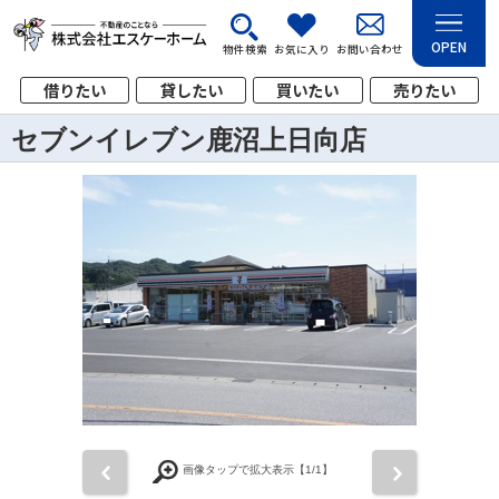
OPEN
物件検索
お気に入り
お問い合わせ
借りたい
貸したい
買いたい
売りたい
セブンイレブン鹿沼上日向店
前
次
画像タップで拡大表示【
1
/1】