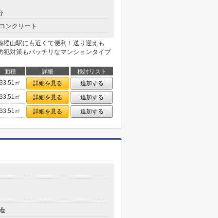
分
コンクリート
線樅山駅にも近くて便利！送り迎えも
防犯対策もバッチリなマンションタイプ
面積
詳細
検討リスト
33.51㎡
詳細を見る
追加する
33.51㎡
詳細を見る
追加する
33.51㎡
詳細を見る
追加する
７
造