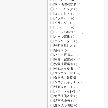
(-)
室内洗濯機置場
(-)
フローリング
(-)
ロフト付き
(-)
メゾネット
(-)
ベランダ
(-)
バルコニー
(-)
ルーフバルコニー
(-)
オール電化
(-)
エレベーター
(-)
照明器具付き
(-)
駐輪場
(-)
バイク置場あり
(-)
家具・家電付き
(-)
洗濯機置場有
(-)
外観タイル張り
(-)
コンロ２口以上
(-)
食器洗い乾燥機
(-)
システムキッチン
(-)
対面式キッチン
(-)
バス・トイレ別
(-)
追焚機能浴室
(-)
浴室乾燥機
(-)
温水洗浄便座
(-)