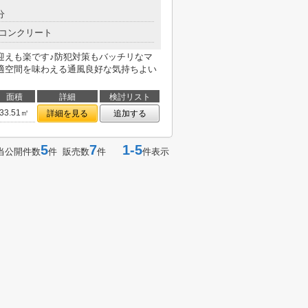
分
コンクリート
迎えも楽です♪防犯対策もバッチリなマ
適空間を味わえる通風良好な気持ちよい
面積
詳細
検討リスト
33.51㎡
詳細を見る
追加する
5
7
1-5
当公開件数
件 販売数
件
件表示