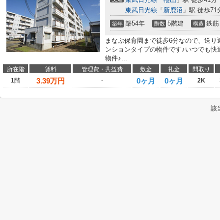
東武日光線
「
新鹿沼
」駅 徒歩71
築54年
5階建
鉄筋
築年
階数
構造
まなぶ保育園まで徒歩6分なので、送り
ンションタイプの物件です♪いつでも快
物件♪...
所在階
賃料
管理費・共益費
敷金
礼金
間取り
3.39
万円
0ヶ月
0ヶ月
1階
-
2K
該