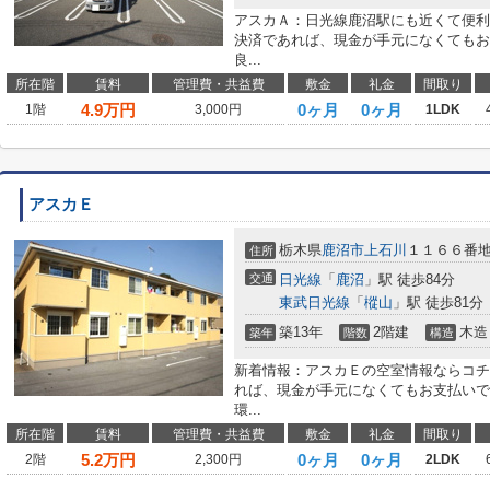
アスカＡ：日光線鹿沼駅にも近くて便利
決済であれば、現金が手元になくてもお
良...
所在階
賃料
管理費・共益費
敷金
礼金
間取り
4.9
万円
0ヶ月
0ヶ月
1階
3,000円
1LDK
アスカＥ
栃木県
鹿沼市
上石川
１１６６番
住所
交通
日光線
「
鹿沼
」駅 徒歩84分
東武日光線
「
樅山
」駅 徒歩81分
築13年
2階建
木造
築年
階数
構造
新着情報：アスカＥの空室情報ならコチ
れば、現金が手元になくてもお支払いで
環...
所在階
賃料
管理費・共益費
敷金
礼金
間取り
5.2
万円
0ヶ月
0ヶ月
2階
2,300円
2LDK