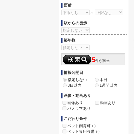
面積
～
駅からの徒歩
築年数
5
件が該当
情報公開日
指定しない
本日
3日以内
1週間以内
画像・動画あり
画像あり
動画あり
パノラマあり
こだわり条件
ペット飼育可
(-)
ペット専用設備
(-)