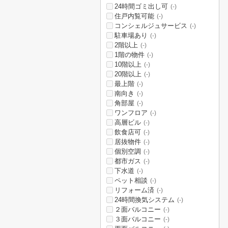
24時間ゴミ出し可
(-)
住戸内覧可能
(-)
コンシェルジュサービス
(-)
駐車場あり
(-)
2階以上
(-)
1階の物件
(-)
10階以上
(-)
20階以上
(-)
最上階
(-)
南向き
(-)
角部屋
(-)
ワンフロア
(-)
高層ビル
(-)
飲食店可
(-)
居抜物件
(-)
個別空調
(-)
都市ガス
(-)
下水道
(-)
ペット相談
(-)
リフォーム済
(-)
24時間換気システム
(-)
２面バルコニー
(-)
３面バルコニー
(-)