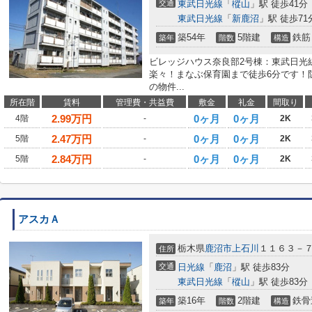
交通
東武日光線
「
樅山
」駅 徒歩41分
東武日光線
「
新鹿沼
」駅 徒歩71
築54年
5階建
鉄筋
築年
階数
構造
ビレッジハウス奈良部2号棟：東武日光
楽々！まなぶ保育園まで徒歩6分です！
の物件...
所在階
賃料
管理費・共益費
敷金
礼金
間取り
2.99
万円
0ヶ月
0ヶ月
4階
-
2K
2.47
万円
0ヶ月
0ヶ月
5階
-
2K
2.84
万円
0ヶ月
0ヶ月
5階
-
2K
アスカＡ
栃木県
鹿沼市
上石川
１１６３－
住所
交通
日光線
「
鹿沼
」駅 徒歩83分
東武日光線
「
樅山
」駅 徒歩83分
築16年
2階建
鉄骨
築年
階数
構造