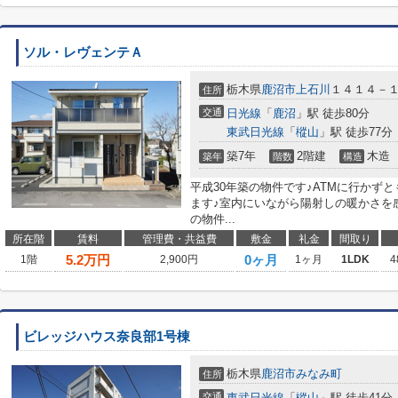
ソル・レヴェンテＡ
栃木県
鹿沼市
上石川
１４１４－
住所
交通
日光線
「
鹿沼
」駅 徒歩80分
東武日光線
「
樅山
」駅 徒歩77分
築7年
2階建
木造
築年
階数
構造
平成30年築の物件です♪ATMに行かず
ます♪室内にいながら陽射しの暖かさを
の物件...
所在階
賃料
管理費・共益費
敷金
礼金
間取り
5.2
万円
0ヶ月
1階
2,900円
1ヶ月
1LDK
4
ビレッジハウス奈良部1号棟
栃木県
鹿沼市
みなみ町
住所
交通
東武日光線
「
樅山
」駅 徒歩41分