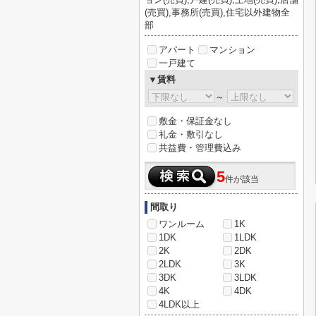
(売買),事務所(売買),住宅以外建物全
部
アパート
マンション
一戸建て
▼賃料
～
敷金・保証金なし
礼金・敷引なし
共益費・管理費込み
5
件が該当
間取り
ワンルーム
1K
1DK
1LDK
2K
2DK
2LDK
3K
3DK
3LDK
4K
4DK
4LDK以上