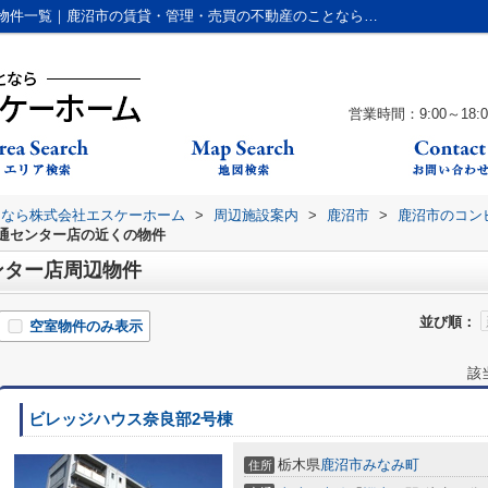
セブンイレブン鹿沼流通センター店周辺の物件一覧｜鹿沼市の賃貸・管理・売買の不動産のことなら株式会社エスケーホーム
営業時間：9:00～18:0
となら株式会社エスケーホーム
>
周辺施設案内
>
鹿沼市
>
鹿沼市のコン
通センター店の近くの物件
ンター店周辺物件
並び順：
空室物件のみ表示
該
ビレッジハウス奈良部2号棟
栃木県
鹿沼市
みなみ町
住所