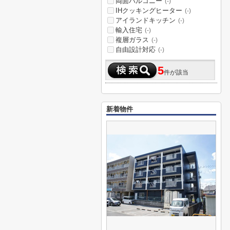
両面バルコニー
(-)
IHクッキングヒーター
(-)
アイランドキッチン
(-)
輸入住宅
(-)
複層ガラス
(-)
自由設計対応
(-)
5
件が該当
新着物件