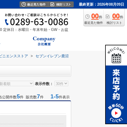
最終更新：2026年08月09日
00
00
件
件
最近見た物件
検討リスト
0
定休日：水曜日・年末年始・GW・お盆
ビニエンスストア
>
セブンイレブン鹿沼
表示件数：
5
7
1-5
当公開件数
件 販売数
件
件表示