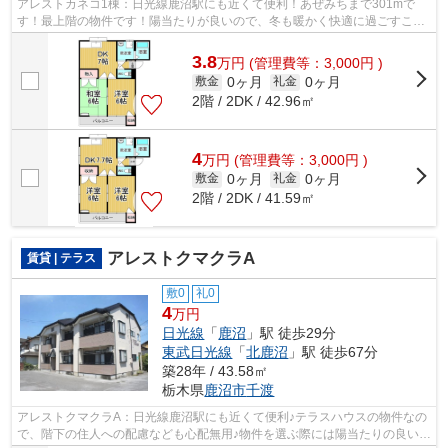
アレストカネコ1棟：日光線鹿沼駅にも近くて便利！あぜみちまで301mで
す！最上階の物件です！陽当たりが良いので、冬も暖かく快適に過ごすこと
ができます！エスケーホームへのご連絡は...
3.8
万
円
(管理費等：3,000円 )
0ヶ月
0ヶ月
敷金
礼金
2階 / 2DK / 42.96㎡
4
万
円
(管理費等：3,000円 )
0ヶ月
0ヶ月
敷金
礼金
2階 / 2DK / 41.59㎡
アレストクマクラA
賃貸 | テラス
敷0
礼0
4
万円
日光線
「
鹿沼
」駅 徒歩29分
東武日光線
「
北鹿沼
」駅 徒歩67分
築28年 / 43.58㎡
栃木県
鹿沼市
千渡
アレストクマクラA：日光線鹿沼駅にも近くて便利♪テラスハウスの物件なの
で、階下の住人への配慮なども心配無用♪物件を選ぶ際には陽当たりの良い物