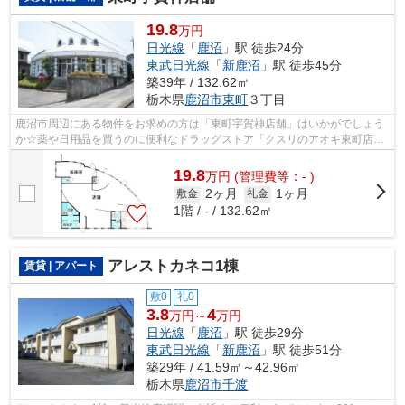
19.8
万円
日光線
「
鹿沼
」駅 徒歩24分
東武日光線
「
新鹿沼
」駅 徒歩45分
築39年 / 132.62㎡
栃木県
鹿沼市
東町
３丁目
鹿沼市周辺にある物件をお求めの方は「東町宇賀神店舗」はいかがでしょう
か☆薬や日用品を買うのに便利なドラッグストア「クスリのアオキ東町店」
が、こちらの物件から444mのところにあ...
19.8
万
円
(管理費等：- )
2ヶ月
1ヶ月
敷金
礼金
1階 / - / 132.62㎡
アレストカネコ1棟
賃貸 | アパート
敷0
礼0
3.8
4
万円～
万円
日光線
「
鹿沼
」駅 徒歩29分
東武日光線
「
新鹿沼
」駅 徒歩51分
築29年 / 41.59㎡～42.96㎡
栃木県
鹿沼市
千渡