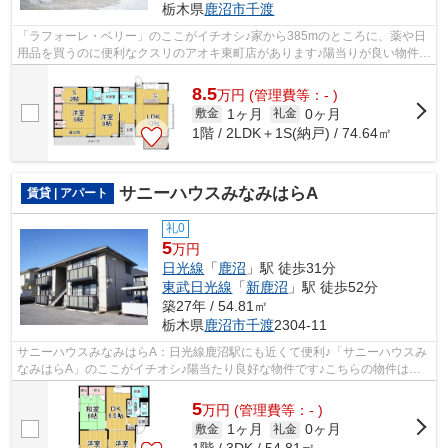
栃木県
鹿沼市
千渡
「ラフォーレ・ベリー」のここがイチオシ♪家から385mのところに、薬や日
用品を買うのに便利なクスリのアオキ東町店があります♪陽当りが良い物件で
す♪平屋建ての物件です♪エスケーホー...
8.5
万
円
(管理費等：- )
1ヶ月
0ヶ月
敷金
礼金
1階 / 2LDK＋1S(納戸) / 74.64㎡
サニーハウスみなみはらA
賃貸 | アパート
礼0
5
万円
日光線
「
鹿沼
」駅 徒歩31分
東武日光線
「
新鹿沼
」駅 徒歩52分
築27年 / 54.81㎡
栃木県
鹿沼市
千渡
2304-11
サニーハウスみなみはらA：日光線鹿沼駅にも近くて便利♪「サニーハウスみ
なみはらA」のここがイチオシ♪陽当たり良好な物件です♪こちらの物件はア
パートです♪鹿沼市エリアにある賃貸情...
5
万
円
(管理費等：- )
1ヶ月
0ヶ月
敷金
礼金