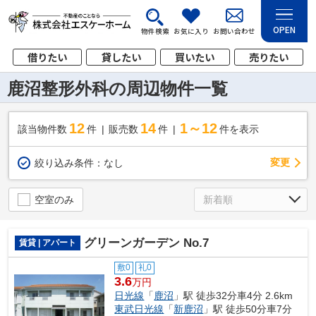
OPEN
物件検索
お気に入り
お問い合わせ
借りたい
貸したい
買いたい
売りたい
鹿沼整形外科の周辺物件一覧
12
14
1～12
該当物件数
件
販売数
件
件を表示
変更
絞り込み条件：
なし
空室のみ
グリーンガーデン No.7
賃貸 | アパート
敷0
礼0
3.6
万円
日光線
「
鹿沼
」駅 徒歩32分車4分 2.6km
東武日光線
「
新鹿沼
」駅 徒歩50分車7分