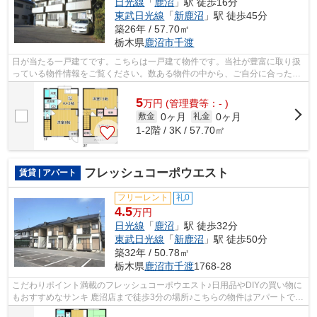
日光線
「
鹿沼
」駅 徒歩16分
東武日光線
「
新鹿沼
」駅 徒歩45分
築26年 / 57.70㎡
栃木県
鹿沼市
千渡
日が当たる一戸建てです。こちらは一戸建て物件です。当社が豊富に取り扱
っている物件情報をご覧ください。数ある物件の中から、ご自分に合った物
件を見つけましょう。
5
万
円
(管理費等：- )
0ヶ月
0ヶ月
敷金
礼金
1-2階 / 3K / 57.70㎡
フレッシュコーポウエスト
賃貸 | アパート
フリーレント
礼0
4.5
万円
日光線
「
鹿沼
」駅 徒歩32分
東武日光線
「
新鹿沼
」駅 徒歩50分
築32年 / 50.78㎡
栃木県
鹿沼市
千渡
1768-28
こだわりポイント満載のフレッシュコーポウエスト♪日用品やDIYの買い物に
もおすすめなサンキ 鹿沼店まで徒歩3分の場所♪こちらの物件はアパートです
♪日差しが入る物件は毎日を快適に過...