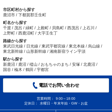
市区町村から探す
鹿沼市
/
下都賀郡壬生町
町名から探す
千渡
/
茂呂
/
緑町
/
上殿町
/
貝島町
/
西茂呂
/
上石川
/
上野町
/
西鹿沼町
/
大字壬生丁
路線から探す
東武日光線
/
日光線
/
東武宇都宮線
/
東北本線
/
烏山線
/
東北新幹線
/
山形新幹線
/
湘南新宿ライン宇須
駅から探す
新鹿沼
/
鹿沼
/
樅山
/
おもちゃのまち
/
安塚
/
北鹿沼
/
国谷
/
楡木
/
鶴田
/
宇都宮
電話でお問い合わせ
営業時間：
9:00～18:00
定休日：
水曜日・年末年始・GW・お盆