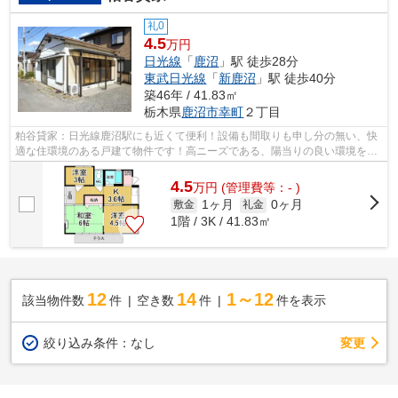
礼0
4.5
万円
日光線
「
鹿沼
」駅 徒歩28分
東武日光線
「
新鹿沼
」駅 徒歩40分
築46年 / 41.83㎡
栃木県
鹿沼市
幸町
２丁目
粕谷貸家：日光線鹿沼駅にも近くて便利！設備も間取りも申し分の無い、快
適な住環境のある戸建て物件です！高ニーズである、陽当りの良い環境を実
現した物件です！こちらの物件には自...
4.5
万
円
(管理費等：- )
1ヶ月
0ヶ月
敷金
礼金
1階 / 3K / 41.83㎡
12
14
1～12
該当物件数
件
空き数
件
件を表示
変更
絞り込み条件：
なし