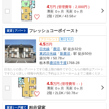
件を探したいですね♪今回はそんな物...
4
万
円
(管理費等：2,000円 )
0ヶ月
0ヶ月
敷金
礼金
2階 / 2DK / 43.58㎡
フレッシュコーポイースト
賃貸 | アパート
フリーレント
敷0
礼0
4.5
万円
日光線
「
鹿沼
」駅 徒歩32分
東武日光線
「
新鹿沼
」駅 徒歩50分
築32年 / 50.78㎡
栃木県
鹿沼市
千渡
1768-28
日当たりの良いアパートです◎最上階の物件です◎こちらの物件はアパート
です◎より詳しい情報や内見のご予約はエスケーホームまでご連絡ください
◎鹿沼市を中心に不動産情報を数多くご紹...
4.5
万
円
(管理費等：- )
0ヶ月
0ヶ月
敷金
礼金
2階 / 2LDK / 50.78㎡
粕谷貸家
賃貸 | 一戸建て