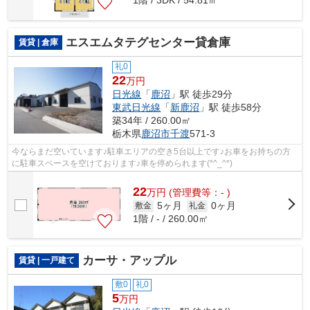
1階 / 3DK / 54.81㎡
エスエムタテグセンター貸倉庫
賃貸 | 倉庫
礼0
22
万円
日光線
「
鹿沼
」駅 徒歩29分
東武日光線
「
新鹿沼
」駅 徒歩58分
築34年 / 260.00㎡
栃木県
鹿沼市
千渡
571-3
今ならまだ空いています♪駐車エリアの空き5台以上です♪お車をお持ちの方
に駐車スペースを空けております♪車を停められます(*^_^*)
22
万
円
(管理費等：- )
5ヶ月
0ヶ月
敷金
礼金
1階 / - / 260.00㎡
カーサ・アップル
賃貸 | 一戸建て
敷0
礼0
5
万円