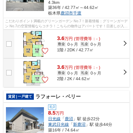
4.3km
築36年 / 42.77㎡～44.62㎡
栃木県
鹿沼市
千渡
こだわりポイント満載のグリーンガーデン No.7！新着情報：グリーンガーデ
ン No.7の空室情報ならコチラ！こちらの物件はアパートです！日差しが入る
物件は毎日を快適に過ごす事ができ...
3.6
万
円
(管理費等：- )
0ヶ月
0ヶ月
敷金
礼金
1階 / 2DK / 42.77㎡
3.6
万
円
(管理費等：- )
0ヶ月
0ヶ月
敷金
礼金
2階 / 2K / 44.62㎡
ラフォーレ・ベリー
賃貸 | 一戸建て
礼0
8.5
万円
日光線
「
鹿沼
」駅 徒歩22分
東武日光線
「
新鹿沼
」駅 徒歩44分
築16年 / 74.64㎡