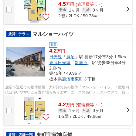
4.5
万
円
(管理費等：- )
1ヶ月
0ヶ月
敷金
礼金
2階 / 2LDK / 50.78㎡
マルショーハイツ
賃貸 | テラス
礼0
4.2
万円
日光線
「
鹿沼
」駅 徒歩17分車3分 1.5km
東武日光線
「
新鹿沼
」駅 徒歩38分車4分
2.6km
築45年 / 49.96㎡
栃木県
鹿沼市
東町
３丁目
鹿沼市近辺での物件情報：大好評のあの物件「マルショーハイツ」！敷地内
には使いやすいごみ置き場もあります！ニーズの高いテラスハウスで、自分
だけのオシャレな空間を演出！エスケ...
4.2
万
円
(管理費等：- )
1ヶ月
0ヶ月
敷金
礼金
1-2階 / 2LDK / 49.96㎡
東町宇賀神店舗
賃貸 | 店舗一部