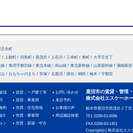
郡壬生町
町
/
上殿町
/
貝島町
/
西茂呂
/
上石川
/
三幸町
/
東町
/
大字壬生丁
光線
/
東武宇都宮線
/
東北本線
/
烏山線
/
東北新幹線
/
山形新幹線
/
湘南新宿
樅山
/
おもちゃのまち
/
安塚
/
北鹿沼
/
国谷
/
鶴田
/
楡木
/
宇都宮
鹿沼市の賃貸・管理
築浅
賃貸：一戸建て等
お問い合わせ
株式会社エスケーホ
可
賃貸：事業用
来店予約
無料
売買：住宅用地
お客様の声
栃木県鹿沼市西茂呂２丁目1
金0
売買：事業用
周辺施設検索
TEL:0289-63-0086
ョン
売買：新築・中古
FAX:0289-63-1451
Copyright(c) 株式会社