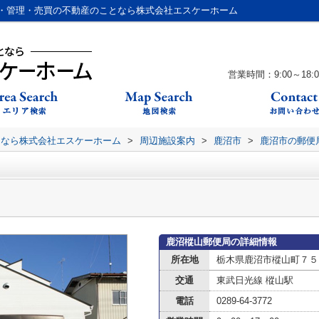
・管理・売買の不動産のことなら株式会社エスケーホーム
営業時間：9:00～18:0
となら株式会社エスケーホーム
>
周辺施設案内
>
鹿沼市
>
鹿沼市の郵便
鹿沼樅山郵便局の詳細情報
所在地
栃木県鹿沼市樅山町７５
交通
東武日光線 樅山駅
電話
0289-64-3772