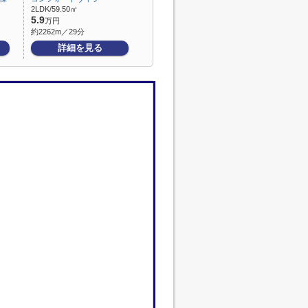
2LDK/59.50㎡
5.9
万円
約2262m／29分
詳細を見る