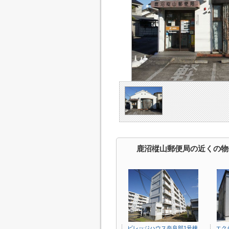
鹿沼樅山郵便局の近くの物
ビレッジハウス奈良部1号棟
エク