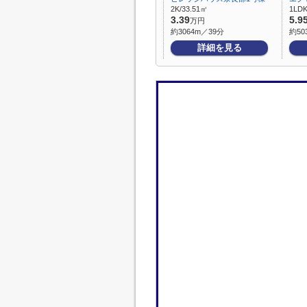
2K/33.51㎡
1LDK
3.39
5.9
万円
約3064m／39分
約50
詳細を見る