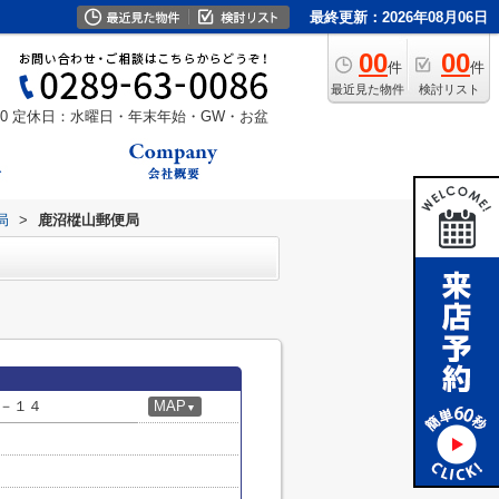
最終更新：2026年08月06日
00
00
件
件
最近見た物件
検討リスト
0
定休日：水曜日・年末年始・GW・お盆
局
>
鹿沼樅山郵便局
－１４
MAP
▼