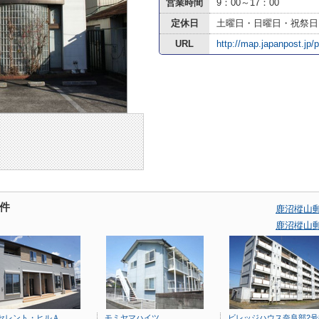
営業時間
9：00～17：00
定休日
土曜日・日曜日・祝祭日
URL
http://map.japanpost.jp/
件
鹿沼樅山
鹿沼樅山
セレント・ヒルＡ
モミヤマハイツ
ビレッジハウス奈良部2号