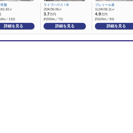
E常盤
ライブハウスⅠB
プレミール泉
/61.82㎡
2DK/36.06㎡
1LDK/36.11㎡
3.7
4.9
円
万円
万円
18m／13分
約550m／7分
約626m／8分
詳細を見る
詳細を見る
詳細を見る