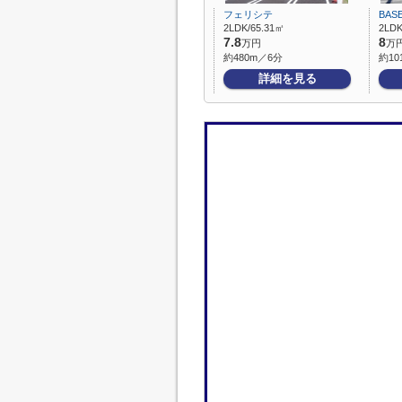
フェリシテ
BAS
2LDK/65.31㎡
2LDK
7.8
8
万円
万
約480m／6分
約10
詳細を見る