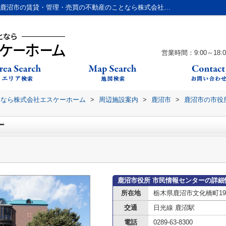
鹿沼市役所 市民情報センター情報ページ｜鹿沼市の賃貸・管理・売買の不動産のことなら株式会社エスケーホーム
営業時間：9:00～18:0
となら株式会社エスケーホーム
>
周辺施設案内
>
鹿沼市
>
鹿沼市の市役
ー
鹿沼市役所 市民情報センターの詳細
所在地
栃木県鹿沼市文化橋町198
交通
日光線 鹿沼駅
電話
0289-63-8300