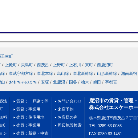
郡壬生町
町
/
上殿町
/
貝島町
/
西茂呂
/
上野町
/
上石川
/
東町
/
西鹿沼町
光線
/
東武宇都宮線
/
東北本線
/
烏山線
/
東北新幹線
/
山形新幹線
/
湘南新宿
樅山
/
おもちゃのまち
/
安塚
/
北鹿沼
/
国谷
/
楡木
/
鶴田
/
宇都宮
鹿沼市の賃貸・管理
築浅
賃貸：一戸建て等
お問い合わせ
株式会社エスケーホ
可
賃貸：事業用
来店予約
無料
売買：住宅用地
お客様の声
栃木県鹿沼市西茂呂２丁目1
金0
売買：事業用
周辺施設検索
TEL:0289-63-0086
ョン
売買：新築・中古
FAX:0289-63-1451