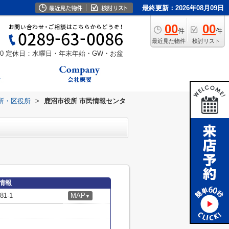
最終更新：2026年08月09日
00
00
件
件
最近見た物件
検討リスト
0
定休日：水曜日・年末年始・GW・お盆
所・区役所
>
鹿沼市役所 市民情報センタ
情報
1-1
MAP
▼