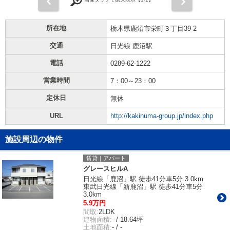
前
次
所在地
栃木県鹿沼市栄町３丁目39-2
交通
日光線 鹿沼駅
電話
0289-62-1222
営業時間
7：00～23：00
定休日
無休
URL
http://kakinuma-group.jp/index.php
施設周辺の物件
賃貸｜アパート
グレースヒルA
日光線「鹿沼」駅 徒歩41分車5分 3.0km
東武日光線「新鹿沼」駅 徒歩41分車5分
3.0km
5.9万円
間取:
2LDK
建物面積:
- / 18.64坪
土地面積:
- / -