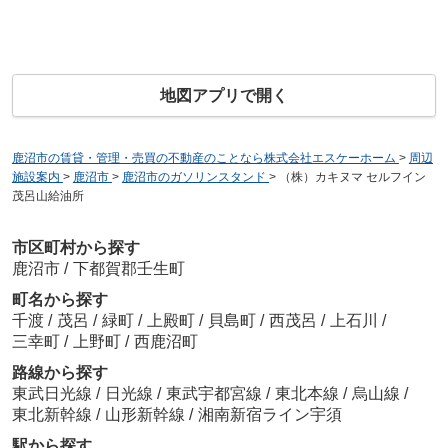
地図アプリで開く
鹿沼市の賃貸・管理・売買の不動産のことなら株式会社エスケーホーム
>
周辺
施設案内
>
鹿沼市
>
鹿沼市のガソリンスタンド
>
（株）カキヌマ セルフイン
茂呂山給油所
市区町村から探す
鹿沼市
/
下都賀郡壬生町
町名から探す
千渡
/
茂呂
/
緑町
/
上殿町
/
貝島町
/
西茂呂
/
上石川
/
三幸町
/
上野町
/
西鹿沼町
路線から探す
東武日光線
/
日光線
/
東武宇都宮線
/
東北本線
/
烏山線
/
東北新幹線
/
山形新幹線
/
湘南新宿ライン宇須
駅から探す