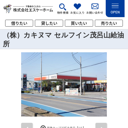
OPEN
物件検索
お気に入り
お問い合わせ
借りたい
貸したい
買いたい
売りたい
（株）カキヌマ セルフイン茂呂山給油
所
画像タップで拡大表示【
1
/1】