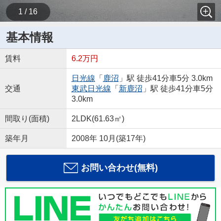
1 / 16
基本情報
賃料
6.2万円
日光線
「
鹿沼
」駅 徒歩41分車5分 3.0km
交通
東武日光線
「
新鹿沼
」駅 徒歩41分車5分
3.0km
間取り(面積)
2LDK(61.63㎡)
築年月
2008年 10月(築17年)
お問い合わせ(無料)