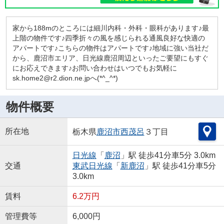
家から188mのところには細川内科・外科・眼科があります♪最
上階の物件です♪四季折々の風を感じられる通風良好な快適の
アパートです♪こちらの物件はアパートです♪地域に強い当社だ
から、鹿沼市エリア、日光線鹿沼周辺といったご要望にもすぐ
にお応えできます♪お問い合わせはいつでもお気軽に
sk.home2@r2.dion.ne.jpへ(*^_^*)
物件概要
所在地
栃木県
鹿沼市
西茂呂
３丁目
日光線
「
鹿沼
」駅 徒歩41分車5分 3.0km
交通
東武日光線
「
新鹿沼
」駅 徒歩41分車5分
3.0km
賃料
6.2万円
管理費等
6,000円