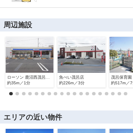
周辺施設
ローソン 鹿沼西茂呂三丁目店
魚べい茂呂店
茂呂保育園
約35m／1分
約226m／3分
約517m／
エリアの近い物件