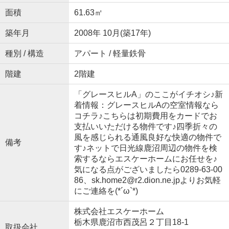
面積
61.63㎡
築年月
2008年 10月(築17年)
種別 / 構造
アパート / 軽量鉄骨
階建
2階建
「グレースヒルA」のここがイチオシ♪新
着情報：グレースヒルAの空室情報なら
コチラ♪こちらは初期費用をカードでお
支払いいただける物件です♪四季折々の
風を感じられる通風良好な快適の物件で
備考
す♪ネットで日光線鹿沼周辺の物件を検
索するならエスケーホームにお任せを♪
気になる点がございましたら0289-63-00
86、sk.home2@r2.dion.ne.jpよりお気軽
にご連絡を(*´ω`*)
株式会社エスケーホーム
栃木県鹿沼市西茂呂２丁目18-1
取扱会社