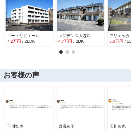
コートリジエール
レジデンス大森C
アリエッタ
7.2
万
円
/ 2LDK
4.7
万
円
/ 2DK
5.9
万
円
/ 1
お客様の声
玉川智也
貞廣綾子
玉川智也