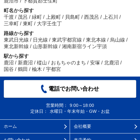
鹿沼市
/
下都賀郡壬生町
町名から探す
千渡
/
茂呂
/
緑町
/
上殿町
/
貝島町
/
西茂呂
/
上石川
/
三幸町
/
東町
/
大字壬生丁
路線から探す
東武日光線
/
日光線
/
東武宇都宮線
/
東北本線
/
烏山線
/
東北新幹線
/
山形新幹線
/
湘南新宿ライン宇須
駅から探す
鹿沼
/
新鹿沼
/
樅山
/
おもちゃのまち
/
安塚
/
北鹿沼
/
国谷
/
鶴田
/
楡木
/
宇都宮
電話でお問い合わせ
営業時間：
9:00～18:00
定休日：
水曜日・年末年始・GW・お盆
ホーム
会社概要