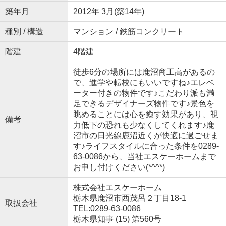
築年月
2012年 3月(築14年)
種別 / 構造
マンション / 鉄筋コンクリート
階建
4階建
徒歩6分の場所には鹿沼商工高があるの
で、進学や転校にもいいですね♪エレベ
ーター付きの物件です♪こだわり派も満
足できるデザイナーズ物件です♪景色を
眺めることには心を癒す効果があり、視
備考
力低下の恐れも少なくしてくれます♪鹿
沼市の日光線鹿沼近くが快適に過ごせま
す♪ライフスタイルに合った条件を0289-
63-0086から、当社エスケーホームまで
お申し付けください(*^^*)
株式会社エスケーホーム
栃木県鹿沼市西茂呂２丁目18-1
取扱会社
TEL:0289-63-0086
栃木県知事 (15) 第560号