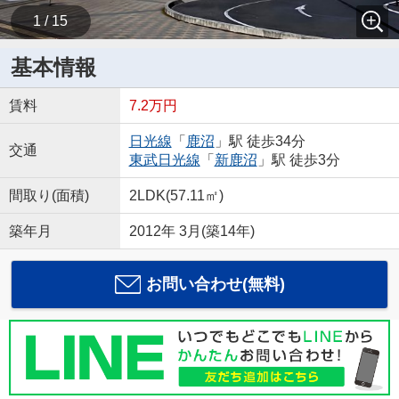
1 / 15
基本情報
賃料
7.2万円
日光線
「
鹿沼
」駅 徒歩34分
交通
東武日光線
「
新鹿沼
」駅 徒歩3分
間取り(面積)
2LDK(57.11㎡)
築年月
2012年 3月(築14年)
お問い合わせ(無料)