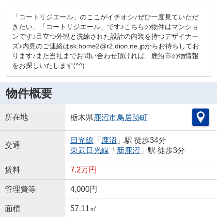
「コートリジエール」のここがイチオシ♪ぜひ一度見ていただ
きたい、「コートリジエール」です♪こちらの物件はマンショ
ンです♪目立つ外観と洗練された設計の内装を持つデザイナー
ズ♪内見のご連絡はsk.home2@r2.dion.ne.jpからお待ちしてお
ります♪また当社までお問い合わせ頂ければ、鹿沼市の物情報
をお探しいたします(^^)
物件概要
所在地
栃木県
鹿沼市
鳥居跡町
日光線
「
鹿沼
」駅 徒歩34分
交通
東武日光線
「
新鹿沼
」駅 徒歩3分
賃料
7.2万円
管理費等
4,000円
面積
57.11㎡