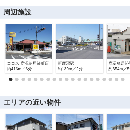
周辺施設
ココス 鹿沼鳥居跡町店
新鹿沼駅
鹿沼鳥居跡
約416m／6分
約139m／2分
約354m／
エリアの近い物件