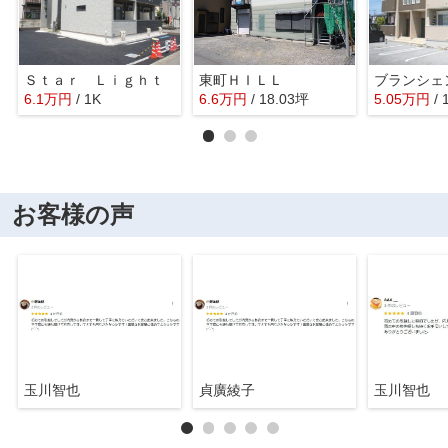
Ｓｔａｒ Ｌｉｇｈｔ
東町ＨＩＬＬ
ブランシェ
6.1
万
円
/ 1K
6.6
万
円
/ 18.03坪
5.05
万
円
/
お客様の声
玉川智也
貞廣綾子
玉川智也