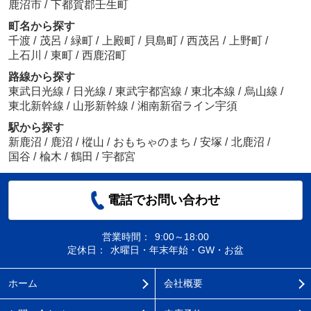
鹿沼市
/
下都賀郡壬生町
町名から探す
千渡
/
茂呂
/
緑町
/
上殿町
/
貝島町
/
西茂呂
/
上野町
/
上石川
/
東町
/
西鹿沼町
路線から探す
東武日光線
/
日光線
/
東武宇都宮線
/
東北本線
/
烏山線
/
東北新幹線
/
山形新幹線
/
湘南新宿ライン宇須
駅から探す
新鹿沼
/
鹿沼
/
樅山
/
おもちゃのまち
/
安塚
/
北鹿沼
/
国谷
/
楡木
/
鶴田
/
宇都宮
電話でお問い合わせ
営業時間：
9:00～18:00
定休日：
水曜日・年末年始・GW・お盆
ホーム
会社概要