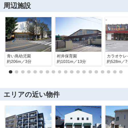
周辺施設
青い鳥幼児園
村井保育園
約206m／3分
約1031m／13分
約528m／
エリアの近い物件