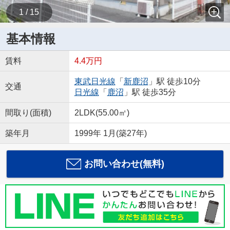
1 / 15
基本情報
賃料
4.4万円
東武日光線
「
新鹿沼
」駅 徒歩10分
交通
日光線
「
鹿沼
」駅 徒歩35分
間取り(面積)
2LDK(55.00㎡)
築年月
1999年 1月(築27年)
お問い合わせ(無料)