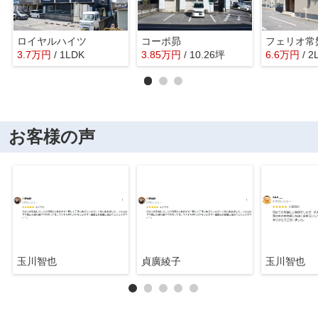
ロイヤルハイツ
コーポ昴
フェリオ常
3.7
万
円
/ 1LDK
3.85
万
円
/ 10.26坪
6.6
万
円
/ 2
お客様の声
玉川智也
貞廣綾子
玉川智也