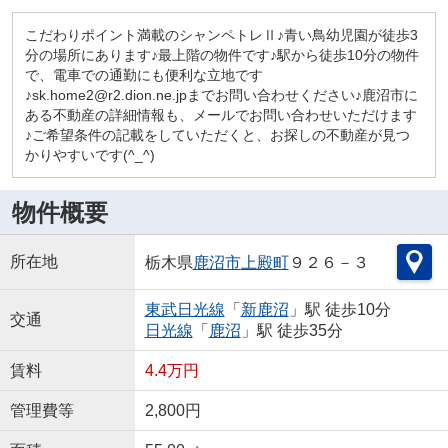
こだわりポイント満載のシャンペトレⅡ♪青い鳥幼児園が徒歩3
分の場所にあります♪最上階の物件です♪駅から徒歩10分の物件
で、電車での通勤にも便利な立地です
♪sk.home2@r2.dion.ne.jpまでお問い合わせください♪鹿沼市に
ある不動産の詳細情報も、メールでお問い合わせいただけます
♪ご希望条件の記載をしていただくと、お探しの不動産が見つ
かりやすいです(^_^)
物件概要
所在地
栃木県
鹿沼市
上殿町
９２６－３
東武日光線
「
新鹿沼
」駅 徒歩10分
交通
日光線
「
鹿沼
」駅 徒歩35分
賃料
4.4万円
管理費等
2,800円