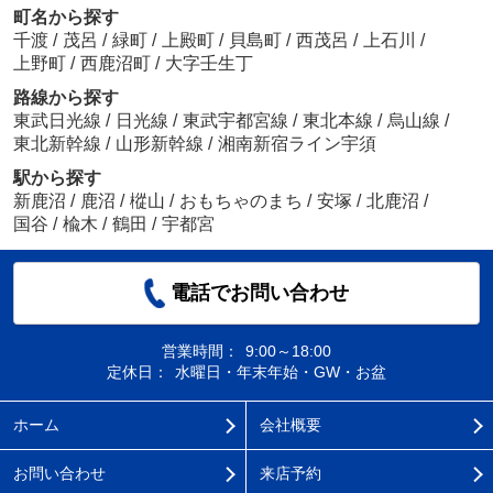
町名から探す
千渡
/
茂呂
/
緑町
/
上殿町
/
貝島町
/
西茂呂
/
上石川
/
上野町
/
西鹿沼町
/
大字壬生丁
路線から探す
東武日光線
/
日光線
/
東武宇都宮線
/
東北本線
/
烏山線
/
東北新幹線
/
山形新幹線
/
湘南新宿ライン宇須
駅から探す
新鹿沼
/
鹿沼
/
樅山
/
おもちゃのまち
/
安塚
/
北鹿沼
/
国谷
/
楡木
/
鶴田
/
宇都宮
電話でお問い合わせ
営業時間：
9:00～18:00
定休日：
水曜日・年末年始・GW・お盆
ホーム
会社概要
お問い合わせ
来店予約