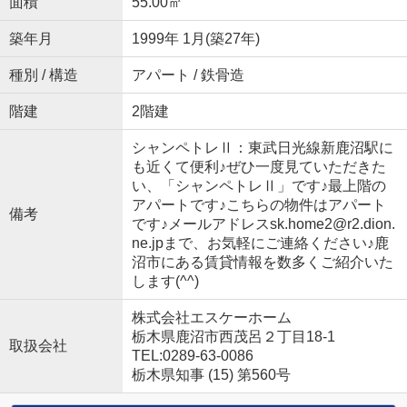
面積
55.00㎡
築年月
1999年 1月(築27年)
種別 / 構造
アパート / 鉄骨造
階建
2階建
シャンペトレⅡ：東武日光線新鹿沼駅に
も近くて便利♪ぜひ一度見ていただきた
い、「シャンペトレⅡ」です♪最上階の
アパートです♪こちらの物件はアパート
備考
です♪メールアドレスsk.home2@r2.dion.
ne.jpまで、お気軽にご連絡ください♪鹿
沼市にある賃貸情報を数多くご紹介いた
します(^^)
株式会社エスケーホーム
栃木県鹿沼市西茂呂２丁目18-1
取扱会社
TEL:0289-63-0086
栃木県知事 (15) 第560号