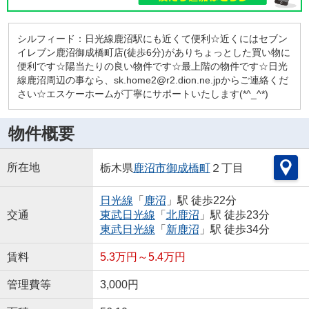
シルフィード：日光線鹿沼駅にも近くて便利☆近くにはセブン
イレブン鹿沼御成橋町店(徒歩6分)がありちょっとした買い物に
便利です☆陽当たりの良い物件です☆最上階の物件です☆日光
線鹿沼周辺の事なら、sk.home2@r2.dion.ne.jpからご連絡くだ
さい☆エスケーホームが丁寧にサポートいたします(*^_^*)
物件概要
所在地
栃木県
鹿沼市
御成橋町
２丁目
日光線
「
鹿沼
」駅 徒歩22分
交通
東武日光線
「
北鹿沼
」駅 徒歩23分
東武日光線
「
新鹿沼
」駅 徒歩34分
賃料
5.3万円～5.4万円
管理費等
3,000円