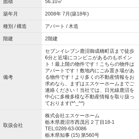
面積
56.10㎡
築年月
2008年 7月(築18年)
種別 / 構造
アパート / 木造
階建
2階建
セブンイレブン鹿沼御成橋町店まで徒歩
6分と近場にコンビニがあるのもポイン
ト！最上階の物件です！こちらの物件は
アパートです！敷地内にごみ置き場があ
備考
る物件です！より多くの不動産情報をお
求めなら、まずはエスケーホームまでご
連絡ください！当社では、日光線鹿沼を
中心に多種多様な不動産情報を取り扱っ
ております(*^_^*)
株式会社エスケーホーム
栃木県鹿沼市西茂呂２丁目18-1
取扱会社
TEL:0289-63-0086
栃木県知事 (15) 第560号