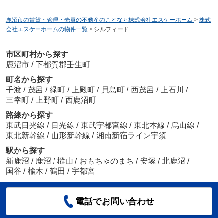
鹿沼市の賃貸・管理・売買の不動産のことなら株式会社エスケーホーム
>
株式
会社エスケーホームの物件一覧
>
シルフィード
市区町村から探す
鹿沼市
/
下都賀郡壬生町
町名から探す
千渡
/
茂呂
/
緑町
/
上殿町
/
貝島町
/
西茂呂
/
上石川
/
三幸町
/
上野町
/
西鹿沼町
路線から探す
東武日光線
/
日光線
/
東武宇都宮線
/
東北本線
/
烏山線
/
東北新幹線
/
山形新幹線
/
湘南新宿ライン宇須
駅から探す
新鹿沼
/
鹿沼
/
樅山
/
おもちゃのまち
/
安塚
/
北鹿沼
/
国谷
/
楡木
/
鶴田
/
宇都宮
電話でお問い合わせ