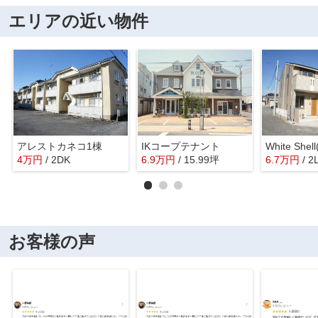
エリアの近い物件
アレストカネコ1棟
IKコープテナント
4
万
円
/ 2DK
6.9
万
円
/ 15.99坪
6.7
万
円
/ 2
お客様の声