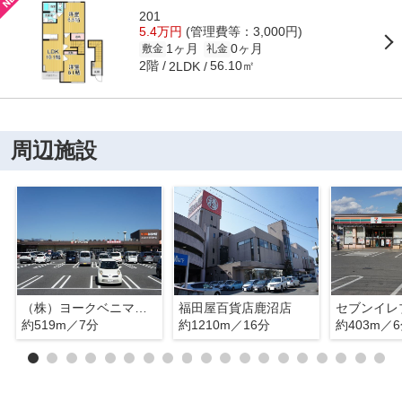
201
5.4万円
(管理費等：3,000円)
1ヶ月
0ヶ月
敷金
礼金
2階
56.10㎡
2LDK
周辺施設
（株）ヨークベニマル 鹿沼睦町店
福田屋百貨店鹿沼店
約519m／7分
約1210m／16分
約403m／