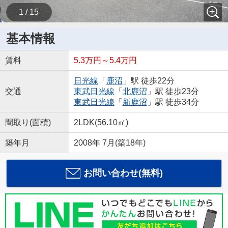
1 / 15
基本情報
賃料
5.3万円～5.4万円
日光線
「
鹿沼
」駅 徒歩22分
交通
東武日光線
「
北鹿沼
」駅 徒歩23分
東武日光線
「
新鹿沼
」駅 徒歩34分
間取り(面積)
2LDK(56.10㎡)
築年月
2008年 7月(築18年)
お問い合わせ(無料)