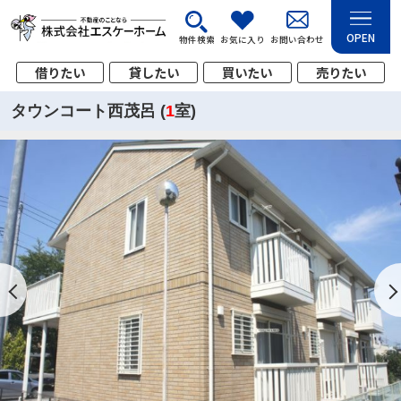
OPEN
物件検索
お気に入り
お問い合わせ
借りたい
貸したい
買いたい
売りたい
タウンコート西茂呂 (
1
室)