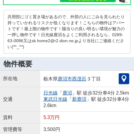
共用部にゴミ置き場があるので、外部の人にごみを見られたり
持っていかれるリスクが低くなります！こちらの物件はアパー
トです！最上階の物件です！陽当りの良い明るい環境が魅力の
一押し物件です！日光線鹿沼をよくご利用されるなら、0289-
63-0086又はsk.home2@r2.dion.ne.jpより当社にご連絡くださ
い(*^_^*)
物件概要
所在地
栃木県
鹿沼市
西茂呂
３丁目
日光線
「
鹿沼
」駅 徒歩32分車4分 2.5km
交通
東武日光線
「
新鹿沼
」駅 徒歩32分車4分
2.6km
賃料
5.3万円
管理費等
3,500円