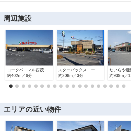
周辺施設
ヨークベニマル西茂呂店
スターバックスコーヒー 鹿沼店
たいらや鹿
約402m／6分
約208m／3分
約939m／1
エリアの近い物件