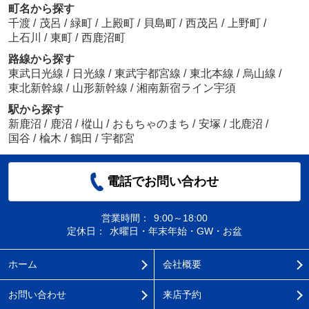
町名から探す
千渡
/
茂呂
/
緑町
/
上殿町
/
貝島町
/
西茂呂
/
上野町
/
上石川
/
東町
/
西鹿沼町
路線から探す
東武日光線
/
日光線
/
東武宇都宮線
/
東北本線
/
烏山線
/
東北新幹線
/
山形新幹線
/
湘南新宿ライン宇須
駅から探す
新鹿沼
/
鹿沼
/
樅山
/
おもちゃのまち
/
安塚
/
北鹿沼
/
国谷
/
楡木
/
鶴田
/
宇都宮
電話でお問い合わせ
営業時間：
9:00～18:00
定休日：
水曜日・年末年始・GW・お盆
ホーム
会社概要
お問い合わせ
来店予約