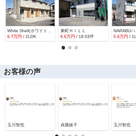
White Shell(ホワイトシェル)
東町ＨＩＬＬ
NARABU
6.7
万
円
/ 2LDK
6.6
万
円
/ 18.03坪
5.6
万
円
/ 1
お客様の声
玉川智也
貞廣綾子
玉川智也