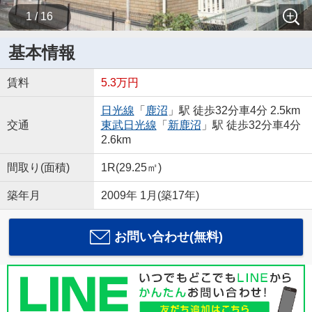
1 / 16
基本情報
賃料
5.3万円
日光線
「
鹿沼
」駅 徒歩32分車4分 2.5km
交通
東武日光線
「
新鹿沼
」駅 徒歩32分車4分
2.6km
間取り(面積)
1R(29.25㎡)
築年月
2009年 1月(築17年)
お問い合わせ(無料)