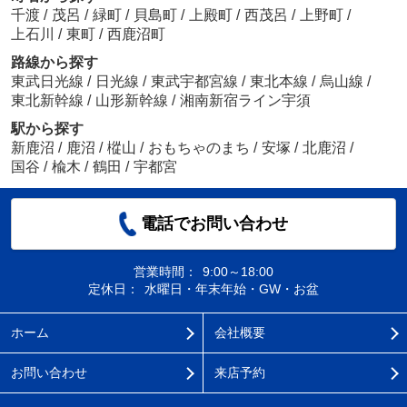
千渡
/
茂呂
/
緑町
/
貝島町
/
上殿町
/
西茂呂
/
上野町
/
上石川
/
東町
/
西鹿沼町
路線から探す
東武日光線
/
日光線
/
東武宇都宮線
/
東北本線
/
烏山線
/
東北新幹線
/
山形新幹線
/
湘南新宿ライン宇須
駅から探す
新鹿沼
/
鹿沼
/
樅山
/
おもちゃのまち
/
安塚
/
北鹿沼
/
国谷
/
楡木
/
鶴田
/
宇都宮
電話でお問い合わせ
営業時間：
9:00～18:00
定休日：
水曜日・年末年始・GW・お盆
ホーム
会社概要
お問い合わせ
来店予約