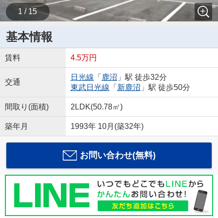
1 / 15
基本情報
賃料
4.5万円
日光線
「
鹿沼
」駅 徒歩32分
交通
東武日光線
「
新鹿沼
」駅 徒歩50分
間取り(面積)
2LDK(50.78㎡)
築年月
1993年 10月(築32年)
お問い合わせ(無料)