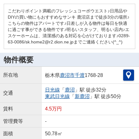
こだわりポイント満載のフレッシュコーポウエスト♪日用品や
DIYの買い物にもおすすめなサンキ 鹿沼店まで徒歩3分の場所♪
こちらの物件はアパートです♪日差しが入る物件は毎日を快適
に過ごす事ができる物件です♪明るいスタッフ、明るい店内♪エ
スケーホームは、清潔感のある対応を心がけております♪0289-
63-0086/sk.home2@r2.dion.ne.jpまでご連絡ください(^_^)
物件概要
所在地
栃木県
鹿沼市
千渡
1768-28
日光線
「
鹿沼
」駅 徒歩32分
交通
東武日光線
「
新鹿沼
」駅 徒歩50分
賃料
4.5万円
管理費等
-
面積
50.78㎡