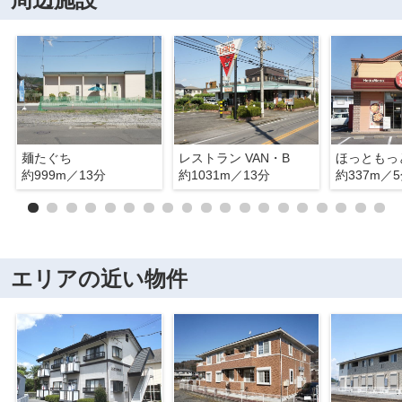
麺たぐち
レストラン VAN・B
約999m／13分
約1031m／13分
約337m／
エリアの近い物件