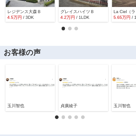
レジデンス大森Ｂ
グレイスハイツＢ
La Ciel
4.5
万
円
/ 3DK
4.2
万
円
/ 1LDK
5.65
万
円
/
お客様の声
玉川智也
貞廣綾子
玉川智也