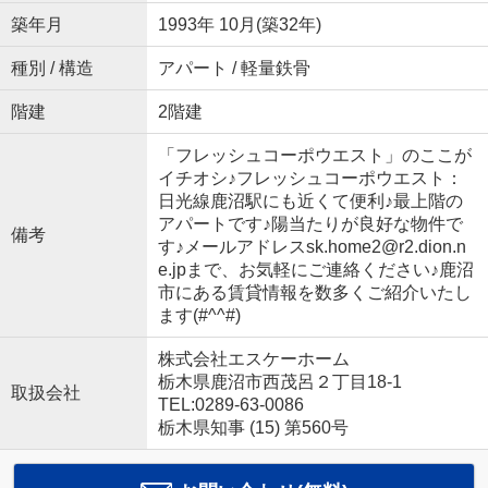
築年月
1993年 10月(築32年)
種別 / 構造
アパート / 軽量鉄骨
階建
2階建
「フレッシュコーポウエスト」のここが
イチオシ♪フレッシュコーポウエスト：
日光線鹿沼駅にも近くて便利♪最上階の
アパートです♪陽当たりが良好な物件で
備考
す♪メールアドレスsk.home2@r2.dion.n
e.jpまで、お気軽にご連絡ください♪鹿沼
市にある賃貸情報を数多くご紹介いたし
ます(#^^#)
株式会社エスケーホーム
栃木県鹿沼市西茂呂２丁目18-1
取扱会社
TEL:0289-63-0086
栃木県知事 (15) 第560号