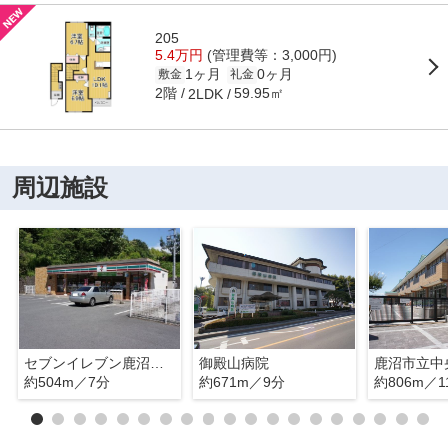
205
5.4万円
(管理費等：3,000円)
1ヶ月
0ヶ月
敷金
礼金
2階
59.95㎡
2LDK
周辺施設
セブンイレブン鹿沼上材木町店
御殿山病院
鹿沼市立中
約504m／7分
約671m／9分
約806m／1