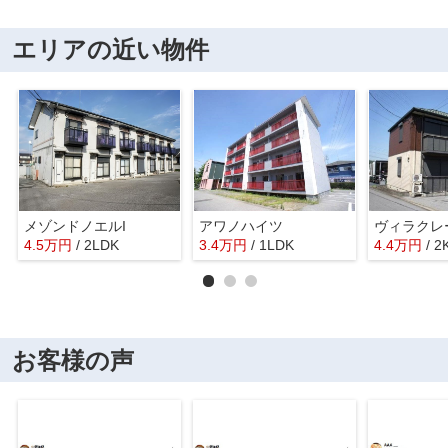
エリアの近い物件
メゾンドノエルI
アワノハイツ
ヴィラクレ
4.5
万
円
/ 2LDK
3.4
万
円
/ 1LDK
4.4
万
円
/ 2
お客様の声