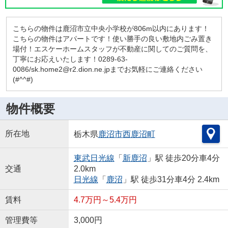
こちらの物件は鹿沼市立中央小学校が806m以内にあります！
こちらの物件はアパートです！使い勝手の良い敷地内ごみ置き
場付！エスケーホームスタッフが不動産に関してのご質問を、
丁寧にお応えいたします！0289-63-
0086/sk.home2@r2.dion.ne.jpまでお気軽にご連絡ください
(#^^#)
物件概要
所在地
栃木県
鹿沼市
西鹿沼町
東武日光線
「
新鹿沼
」駅 徒歩20分車4分
交通
2.0km
日光線
「
鹿沼
」駅 徒歩31分車4分 2.4km
賃料
4.7万円～5.4万円
管理費等
3,000円