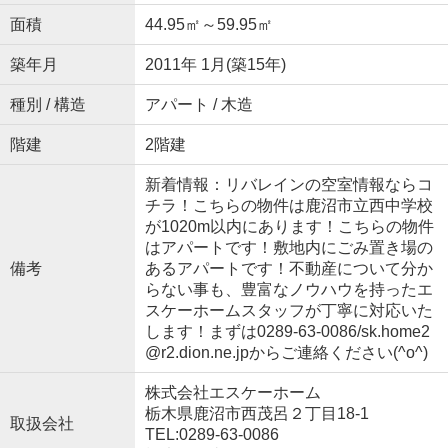
面積
44.95㎡～59.95㎡
築年月
2011年 1月(築15年)
種別 / 構造
アパート / 木造
階建
2階建
新着情報：リバレインの空室情報ならコ
チラ！こちらの物件は鹿沼市立西中学校
が1020m以内にあります！こちらの物件
はアパートです！敷地内にごみ置き場の
備考
あるアパートです！不動産について分か
らない事も、豊富なノウハウを持ったエ
スケーホームスタッフが丁寧に対応いた
します！まずは0289-63-0086/sk.home2
@r2.dion.ne.jpからご連絡ください(^o^)
株式会社エスケーホーム
栃木県鹿沼市西茂呂２丁目18-1
取扱会社
TEL:0289-63-0086