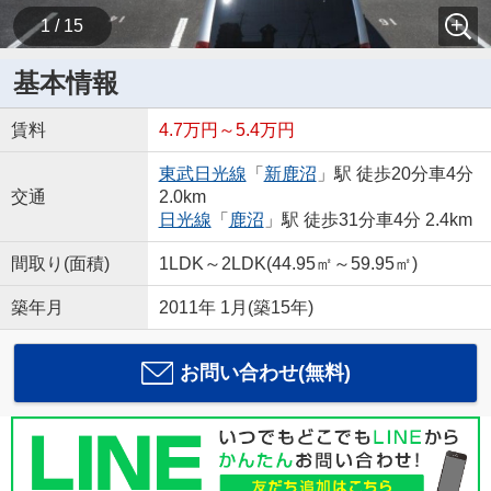
1 / 15
基本情報
賃料
4.7万円～5.4万円
東武日光線
「
新鹿沼
」駅 徒歩20分車4分
交通
2.0km
日光線
「
鹿沼
」駅 徒歩31分車4分 2.4km
間取り(面積)
1LDK～2LDK(44.95㎡～59.95㎡)
築年月
2011年 1月(築15年)
お問い合わせ(無料)