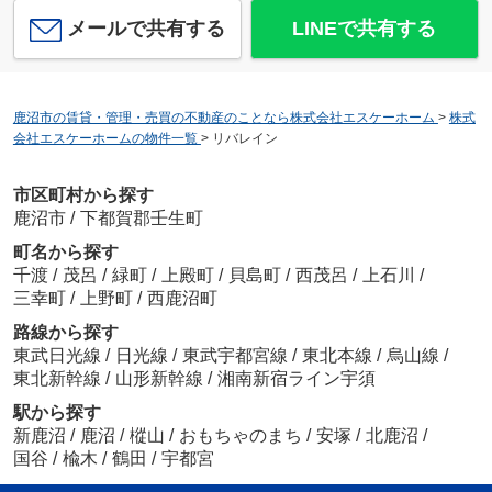
メールで共有する
LINEで共有する
鹿沼市の賃貸・管理・売買の不動産のことなら株式会社エスケーホーム
>
株式
会社エスケーホームの物件一覧
>
リバレイン
市区町村から探す
鹿沼市
/
下都賀郡壬生町
町名から探す
千渡
/
茂呂
/
緑町
/
上殿町
/
貝島町
/
西茂呂
/
上石川
/
三幸町
/
上野町
/
西鹿沼町
路線から探す
東武日光線
/
日光線
/
東武宇都宮線
/
東北本線
/
烏山線
/
東北新幹線
/
山形新幹線
/
湘南新宿ライン宇須
駅から探す
新鹿沼
/
鹿沼
/
樅山
/
おもちゃのまち
/
安塚
/
北鹿沼
/
国谷
/
楡木
/
鶴田
/
宇都宮