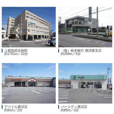
上都賀総合病院
（株）栃木銀行 鹿沼東支店
約1751m／22分
約359m／5分
アベイル鹿沼店
バースディ鹿沼店
約91m／2分
約85m／2分