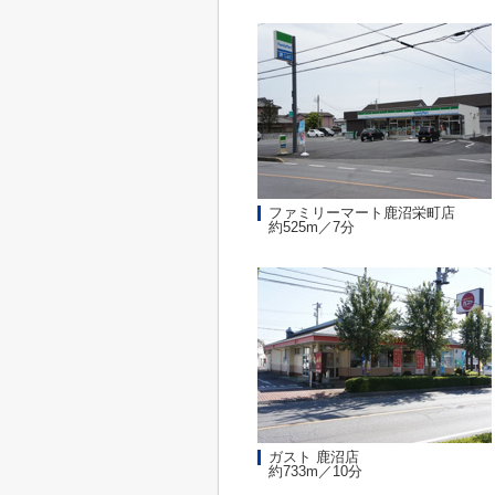
ファミリーマート鹿沼栄町店
約525m／7分
ガスト 鹿沼店
約733m／10分