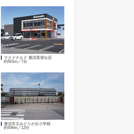
マクドナルド 鹿沼晃望台店
約501m／7分
鹿沼市立みどりが丘小学校
約936m／12分