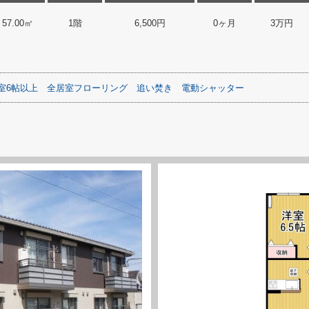
57.00㎡
1階
6,500円
0ヶ月
3万円
室6帖以上
全居室フローリング
追い焚き
電動シャッター