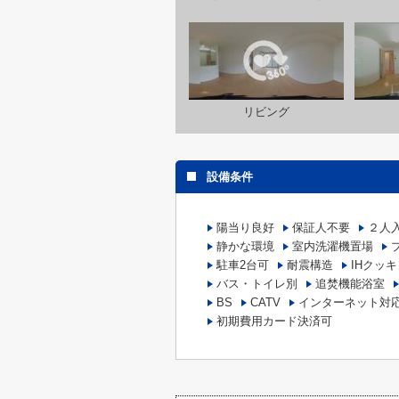
リビング
設備条件
陽当り良好
保証人不要
２人
静かな環境
室内洗濯機置場
駐車2台可
耐震構造
IHクッ
バス・トイレ別
追焚機能浴室
BS
CATV
インターネット対
初期費用カード決済可