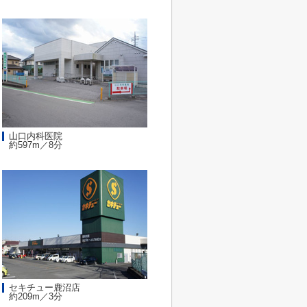
山口内科医院
約597m／8分
セキチュー鹿沼店
約209m／3分