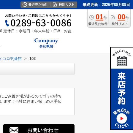
最終更新：2026年08月09日
01
00
件
件
最近見た物件
検討リスト
0
定休日：水曜日・年末年始・GW・お盆
ィコロ弐番館
>
102
内にごみ置き場があるのでゴミの持ち
います！当社に住まい探しのお手伝