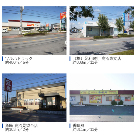
ツルハドラック
（株）足利銀行 鹿沼東支店
約480m／6分
約808m／11分
魚民 鹿沼晃望台店
香味鮮
約103m／2分
約811m／11分