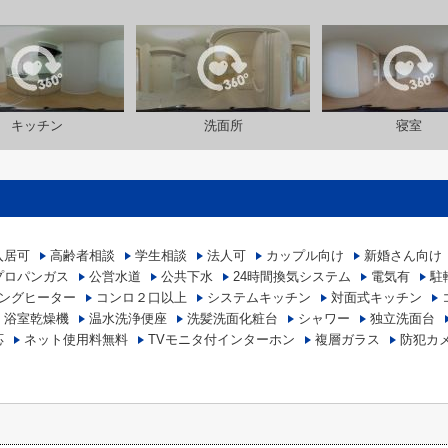
キッチン
洗面所
寝室
入居可
高齢者相談
学生相談
法人可
カップル向け
新婚さん向け
プロパンガス
公営水道
公共下水
24時間換気システム
電気有
駐
キングヒーター
コンロ２口以上
システムキッチン
対面式キッチン
浴室乾燥機
温水洗浄便座
洗髪洗面化粧台
シャワー
独立洗面台
応
ネット使用料無料
TVモニタ付インターホン
複層ガラス
防犯カ