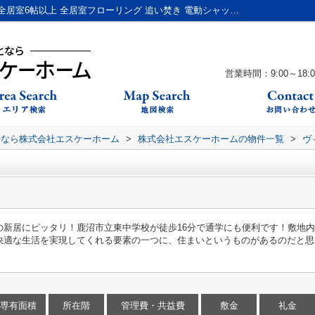
ヴィコロ弐番館102｜24時間換気システム 全居室6帖以上 全居室フローリング 追い焚き 電動シャッター｜鹿沼市の賃貸・管理・売買の不動産のことなら株式会社エスケーホーム
営業時間：9:00～18:0
となら株式会社エスケーホーム
>
株式会社エスケーホームの物件一覧
>
ヴ
の新居にピッタリ！鹿沼市立東中学校が徒歩16分で通学にも便利です！敷地
快適な生活を実現してくれる要素の一つに、住まいというものがあるのだと思
専有面積
所在階
管理費・共益費
敷金
礼金