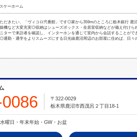
スケーホーム
ただきたい、「ヴィコロ弐番館」です◎家から359mのところに栃木銀行 鹿
燥機など大変充実◎収納はシューズボックス・全居室収納などが備え付けら
ニターで来訪者を確認し、インターホンを通じて室内から会話することができま
◎通勤・通学をよりスムーズにする日光線鹿沼周辺のお部屋に住めば、日々
ム
-0086
〒322-0029
栃木県鹿沼市西茂呂２丁目18-1
定休日:水曜日・年末年始・GW・お盆