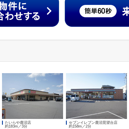
たいらや鹿沼店
セブンイレブン鹿沼晃望台店
約183m／3分
約158m／2分