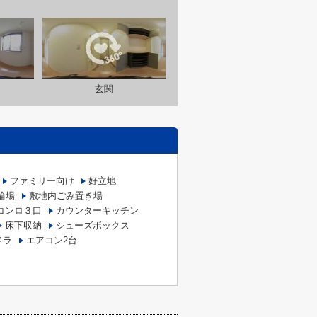
玄関
ファミリー向け
好立地
輪場
敷地内ごみ置き場
コンロ３口
カウンターキッチン
床下収納
シューズボックス
メラ
エアコン2台