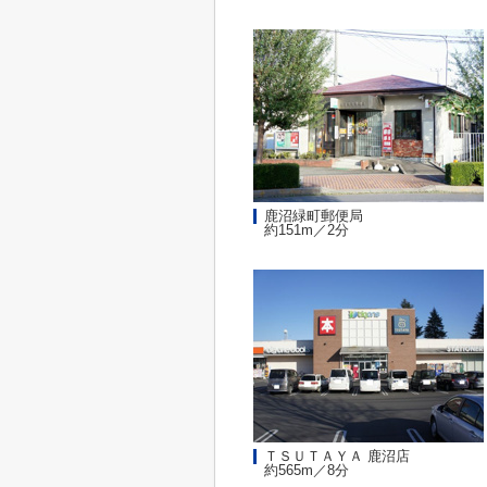
鹿沼緑町郵便局
約151m／2分
ＴＳＵＴＡＹＡ 鹿沼店
約565m／8分