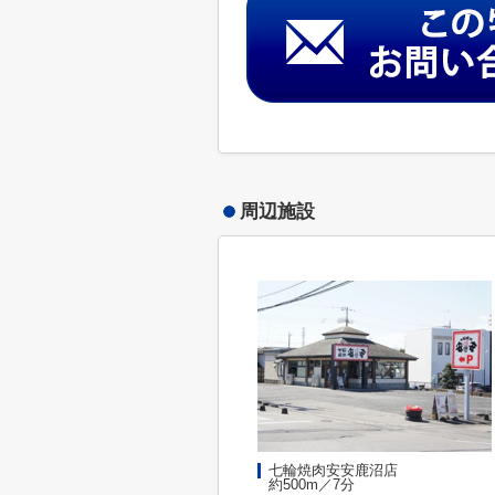
周辺施設
七輪焼肉安安鹿沼店
約500m／7分