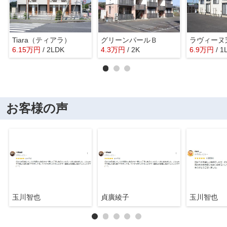
Tiara（ティアラ）
グリーンパールＢ
ラヴィーヌ
6.15
万
円
/ 2LDK
4.3
万
円
/ 2K
6.9
万
円
/ 1
お客様の声
玉川智也
貞廣綾子
玉川智也