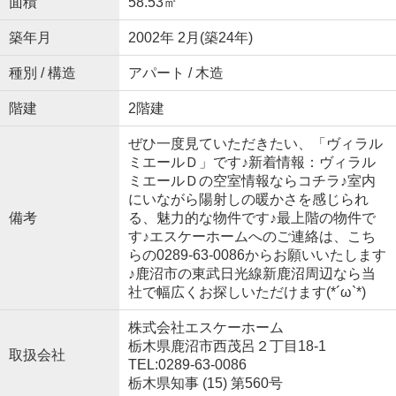
面積
58.53㎡
築年月
2002年 2月(築24年)
種別 / 構造
アパート / 木造
階建
2階建
ぜひ一度見ていただきたい、「ヴィラル
ミエールＤ」です♪新着情報：ヴィラル
ミエールＤの空室情報ならコチラ♪室内
にいながら陽射しの暖かさを感じられ
備考
る、魅力的な物件です♪最上階の物件で
す♪エスケーホームへのご連絡は、こち
らの0289-63-0086からお願いいたします
♪鹿沼市の東武日光線新鹿沼周辺なら当
社で幅広くお探しいただけます(*´ω`*)
株式会社エスケーホーム
栃木県鹿沼市西茂呂２丁目18-1
取扱会社
TEL:0289-63-0086
栃木県知事 (15) 第560号