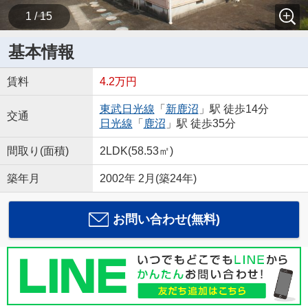
1 / 15
基本情報
賃料
4.2万円
東武日光線
「
新鹿沼
」駅 徒歩14分
交通
日光線
「
鹿沼
」駅 徒歩35分
間取り(面積)
2LDK(58.53㎡)
築年月
2002年 2月(築24年)
お問い合わせ(無料)