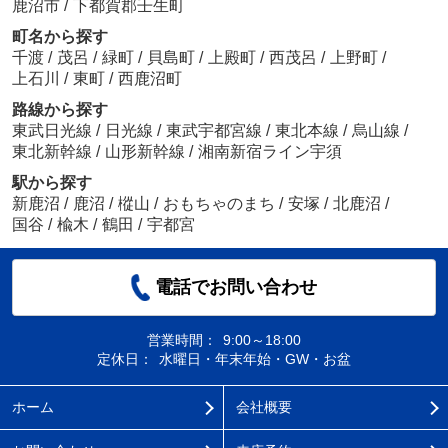
鹿沼市
/
下都賀郡壬生町
町名から探す
千渡
/
茂呂
/
緑町
/
貝島町
/
上殿町
/
西茂呂
/
上野町
/
上石川
/
東町
/
西鹿沼町
路線から探す
東武日光線
/
日光線
/
東武宇都宮線
/
東北本線
/
烏山線
/
東北新幹線
/
山形新幹線
/
湘南新宿ライン宇須
駅から探す
新鹿沼
/
鹿沼
/
樅山
/
おもちゃのまち
/
安塚
/
北鹿沼
/
国谷
/
楡木
/
鶴田
/
宇都宮
電話でお問い合わせ
営業時間：
9:00～18:00
定休日：
水曜日・年末年始・GW・お盆
ホーム
会社概要