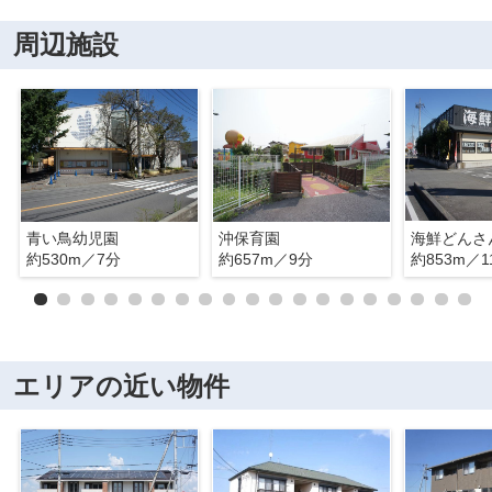
周辺施設
青い鳥幼児園
沖保育園
海鮮どんさ
約530m／7分
約657m／9分
約853m／1
エリアの近い物件