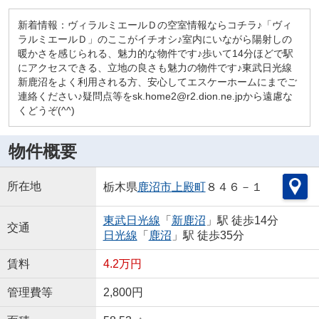
新着情報：ヴィラルミエールＤの空室情報ならコチラ♪「ヴィ
ラルミエールＤ」のここがイチオシ♪室内にいながら陽射しの
暖かさを感じられる、魅力的な物件です♪歩いて14分ほどで駅
にアクセスできる、立地の良さも魅力の物件です♪東武日光線
新鹿沼をよく利用される方、安心してエスケーホームにまでご
連絡ください♪疑問点等をsk.home2@r2.dion.ne.jpから遠慮な
くどうぞ(^^)
物件概要
所在地
栃木県
鹿沼市
上殿町
８４６－１
東武日光線
「
新鹿沼
」駅 徒歩14分
交通
日光線
「
鹿沼
」駅 徒歩35分
賃料
4.2万円
管理費等
2,800円