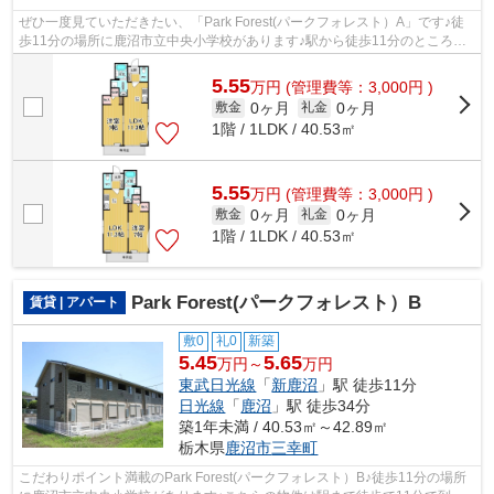
ぜひ一度見ていただきたい、「Park Forest(パークフォレスト）A」です♪徒
歩11分の場所に鹿沼市立中央小学校があります♪駅から徒歩11分のところに
あるアパートはいかがでしょうか♪こち...
5.55
万
円
(管理費等：3,000円 )
0ヶ月
0ヶ月
敷金
礼金
1階 / 1LDK / 40.53㎡
5.55
万
円
(管理費等：3,000円 )
0ヶ月
0ヶ月
敷金
礼金
1階 / 1LDK / 40.53㎡
Park Forest(パークフォレスト）B
賃貸 | アパート
敷0
礼0
新築
5.45
5.65
万円～
万円
東武日光線
「
新鹿沼
」駅 徒歩11分
日光線
「
鹿沼
」駅 徒歩34分
築1年未満 / 40.53㎡～42.89㎡
栃木県
鹿沼市
三幸町
こだわりポイント満載のPark Forest(パークフォレスト）B♪徒歩11分の場所