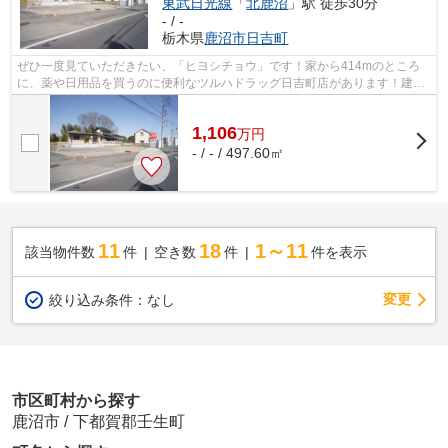
東武日光線
「
北鹿沼
」駅 徒歩30分
- / -
栃木県
鹿沼市
日吉町
ぜひ一度見ていただきたい、「ヒヨシチョウ」です！家から414mのところ
に、薬や日用品を買うのに便利なツルハドラッグ日吉町店があります！建築
条件無しなので好きな建築業者に依頼す...
1,106
万
円
- / - / 497.60㎡
11
18
1～11
該当物件数
件
空き数
件
件を表示
変更
絞り込み条件：
なし
市区町村から探す
鹿沼市
/
下都賀郡壬生町