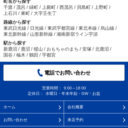
町名から探す
千渡
/
茂呂
/
緑町
/
上殿町
/
西茂呂
/
貝島町
/
上野町
/
上石川
/
東町
/
大字壬生丁
路線から探す
東武日光線
/
日光線
/
東武宇都宮線
/
東北本線
/
烏山線
/
東北新幹線
/
山形新幹線
/
湘南新宿ライン宇須
駅から探す
新鹿沼
/
鹿沼
/
樅山
/
おもちゃのまち
/
安塚
/
北鹿沼
/
国谷
/
楡木
/
鶴田
/
宇都宮
電話でお問い合わせ
営業時間：
9:00～18:00
定休日：
水曜日・年末年始・GW・お盆
ホーム
会社概要
お問い合わせ
来店予約