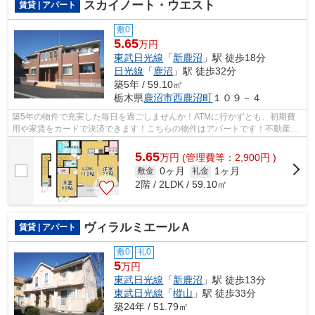
スカイノート・ウエスト
賃貸 | アパート
敷0
5.65
万円
東武日光線
「
新鹿沼
」駅 徒歩18分
日光線
「
鹿沼
」駅 徒歩32分
築5年 / 59.10㎡
栃木県
鹿沼市
西鹿沼町
１０９－４
築5年の物件で充実した毎日を過ごしませんか！ATMに行かずとも、初期費
用や家賃をカードで決済できます！こちらの物件はアパートです！不動産情
報でお困りなら、ぜひとも当社にお問い...
5.65
万
円
(管理費等：2,900円 )
0ヶ月
1ヶ月
敷金
礼金
2階 / 2LDK / 59.10㎡
ヴィラルミエールＡ
賃貸 | アパート
敷0
礼0
5
万円
東武日光線
「
新鹿沼
」駅 徒歩13分
東武日光線
「
樅山
」駅 徒歩33分
築24年 / 51.79㎡