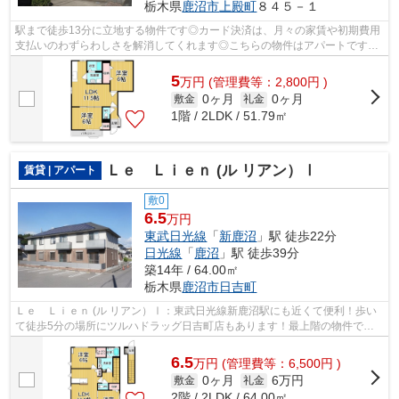
栃木県
鹿沼市
上殿町
８４５－１
駅まで徒歩13分に立地する物件です◎カード決済は、月々の家賃や初期費用
支払いのわずらわしさを解消してくれます◎こちらの物件はアパートです◎
鹿沼市の東武日光線新鹿沼近辺にある物件...
5
万
円
(管理費等：2,800円 )
0ヶ月
0ヶ月
敷金
礼金
1階 / 2LDK / 51.79㎡
Ｌｅ Ｌｉｅｎ (ル リアン）Ⅰ
賃貸 | アパート
敷0
6.5
万円
東武日光線
「
新鹿沼
」駅 徒歩22分
日光線
「
鹿沼
」駅 徒歩39分
築14年 / 64.00㎡
栃木県
鹿沼市
日吉町
Ｌｅ Ｌｉｅｎ (ル リアン）Ⅰ：東武日光線新鹿沼駅にも近くて便利！歩い
て徒歩5分の場所にツルハドラッグ日吉町店もあります！最上階の物件で
す！建物の共用部にゴミ置き場があるので...
6.5
万
円
(管理費等：6,500円 )
0ヶ月
6万円
敷金
礼金
2階 / 2LDK / 64.00㎡