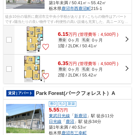
築1年未満 / 50.41㎡～55.42㎡
栃木県
鹿沼市
西鹿沼町
215-1
徒歩10分の場所に鹿沼市立中央小学校があります♪こちらの物件はアパート
です♪陽当たりの良い物件です♪利便性の高い設備も充実した、高ニーズな
2026年築の物件です♪鹿沼市エリアの賃貸...
6.15
万
円
(管理費等：4,500円 )
0ヶ月
0ヶ月
敷金
礼金
1階 / 2LDK / 50.41㎡
6.35
万
円
(管理費等：4,500円 )
0ヶ月
0ヶ月
敷金
礼金
2階 / 2LDK / 55.42㎡
Park Forest(パークフォレスト）A
賃貸 | アパート
敷0
礼0
新築
5.55
万円
東武日光線
「
新鹿沼
」駅 徒歩11分
日光線
「
鹿沼
」駅 徒歩34分
築1年未満 / 40.53㎡
栃木県
鹿沼市
三幸町