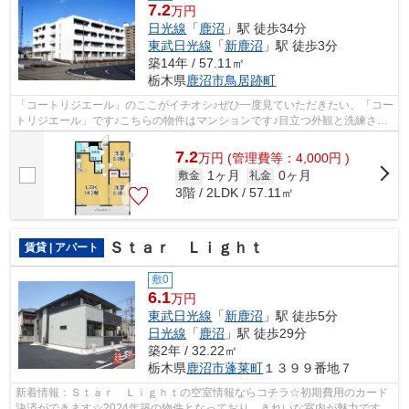
7.2
万円
日光線
「
鹿沼
」駅 徒歩34分
東武日光線
「
新鹿沼
」駅 徒歩3分
築14年 / 57.11㎡
栃木県
鹿沼市
鳥居跡町
「コートリジエール」のここがイチオシ♪ぜひ一度見ていただきたい、「コー
トリジエール」です♪こちらの物件はマンションです♪目立つ外観と洗練され
た設計の内装を持つデザイナーズ♪内...
7.2
万
円
(管理費等：4,000円 )
1ヶ月
0ヶ月
敷金
礼金
3階 / 2LDK / 57.11㎡
Ｓｔａｒ Ｌｉｇｈｔ
賃貸 | アパート
敷0
6.1
万円
東武日光線
「
新鹿沼
」駅 徒歩5分
日光線
「
鹿沼
」駅 徒歩29分
築2年 / 32.22㎡
栃木県
鹿沼市
蓬莱町
１３９９番地７
新着情報：Ｓｔａｒ Ｌｉｇｈｔの空室情報ならコチラ☆初期費用のカード
決済ができます☆2024年築の物件となっており、きれいな室内が魅力です☆