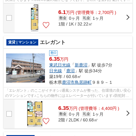
こちらの物件はアパートです☆満足のいく...
6.1
万
円
(管理費等：2,700円 )
0ヶ月
1ヶ月
敷金
礼金
1階 / 1K / 32.22㎡
エレガント
賃貸 | マンション
敷0
6.35
万円
東武日光線
「
新鹿沼
」駅 徒歩7分
日光線
「
鹿沼
」駅 徒歩34分
築19年 / 60.68㎡
栃木県
鹿沼市
鳥居跡町
９８９－１
「エレガント」のここがイチオシ♪通風システムが整った、住環境の良い安心
のマンションです♪こちらの物件にはエレベーターが付いています♪防犯対策
もバッチリなマンションタイプの物件...
6.35
万
円
(管理費等：4,400円 )
0ヶ月
1ヶ月
敷金
礼金
2階 / 2LDK / 60.68㎡