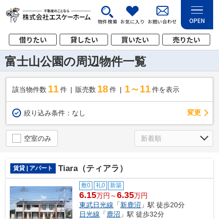
OPEN
物件検索
お気に入り
お問い合わせ
借りたい
貸したい
買いたい
売りたい
富士山公園の周辺物件一覧
11
18
1～11
該当物件数
件
販売数
件
件を表示
変更
絞り込み条件：
なし
空室のみ
Tiara（ティアラ）
賃貸 | アパート
敷0
礼0
新築
6.15
6.35
万円～
万円
東武日光線
「
新鹿沼
」駅 徒歩20分
日光線
「
鹿沼
」駅 徒歩32分