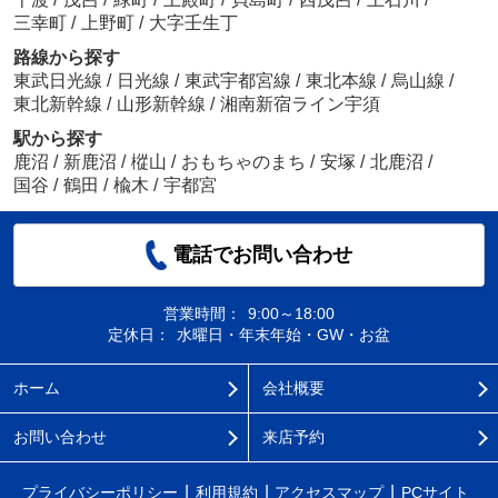
三幸町
/
上野町
/
大字壬生丁
路線から探す
東武日光線
/
日光線
/
東武宇都宮線
/
東北本線
/
烏山線
/
東北新幹線
/
山形新幹線
/
湘南新宿ライン宇須
駅から探す
鹿沼
/
新鹿沼
/
樅山
/
おもちゃのまち
/
安塚
/
北鹿沼
/
国谷
/
鶴田
/
楡木
/
宇都宮
電話でお問い合わせ
営業時間：
9:00～18:00
定休日：
水曜日・年末年始・GW・お盆
ホーム
会社概要
お問い合わせ
来店予約
プライバシーポリシー
利用規約
アクセスマップ
PCサイト