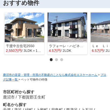
おすすめ物件
千渡中古住宅2550
ラフォーレ・ハピネス D
2,550万円
/ 3LDK＋1S(納戸)
4.5万円
/ 2LDK
6.5万円
/ 2
鹿沼市の賃貸・管理・売買の不動産のことなら株式会社エスケーホーム
>
ブロ
グ記事一覧
>
ペット可物件の特徴
市区町村から探す
鹿沼市
/
下都賀郡壬生町
町名から探す
千渡
/
茂呂
/
緑町
/
上殿町
/
貝島町
/
西茂呂
/
上石川
/