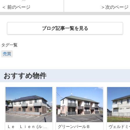
＜ 前のページ
＞次のページ
ブログ記事一覧を見る
タグ一覧
売買
おすすめ物件
Ｌｅ Ｌｉｅｎ (ル リアン）Ⅰ
グリーンパールＢ
ヴェルドミ