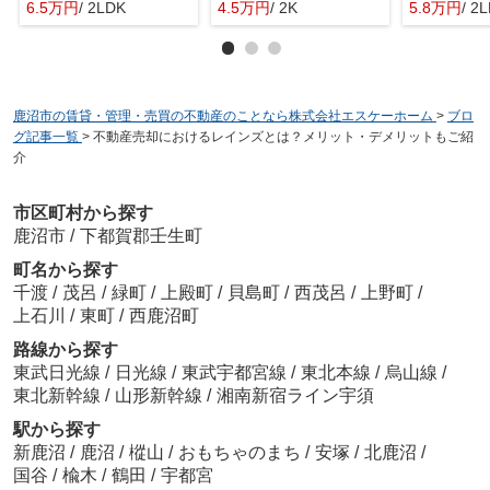
6.5万円
/ 2LDK
4.5万円
/ 2K
5.8万円
/ 2
鹿沼市の賃貸・管理・売買の不動産のことなら株式会社エスケーホーム
>
ブロ
グ記事一覧
>
不動産売却におけるレインズとは？メリット・デメリットもご紹
介
市区町村から探す
鹿沼市
/
下都賀郡壬生町
町名から探す
千渡
/
茂呂
/
緑町
/
上殿町
/
貝島町
/
西茂呂
/
上野町
/
上石川
/
東町
/
西鹿沼町
路線から探す
東武日光線
/
日光線
/
東武宇都宮線
/
東北本線
/
烏山線
/
東北新幹線
/
山形新幹線
/
湘南新宿ライン宇須
駅から探す
新鹿沼
/
鹿沼
/
樅山
/
おもちゃのまち
/
安塚
/
北鹿沼
/
国谷
/
楡木
/
鶴田
/
宇都宮