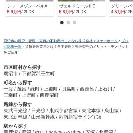
シャーメゾン・ベルA
ヴェルドミールⅡE
グリーンパ
5.9万円
/ 2LDK
5.8万円
/ 2LDK
4.5万円
/ 2K
鹿沼市の賃貸・管理・売買の不動産のことなら株式会社エスケーホーム
>
ブロ
グ記事一覧
>
賃貸管理業務とは？自主管理と管理委託のメリット・デメリット
をご紹介
市区町村から探す
鹿沼市
/
下都賀郡壬生町
町名から探す
千渡
/
茂呂
/
緑町
/
上殿町
/
貝島町
/
西茂呂
/
上石川
/
三幸町
/
上野町
/
西鹿沼町
路線から探す
東武日光線
/
日光線
/
東武宇都宮線
/
東北本線
/
烏山線
/
東北新幹線
/
山形新幹線
/
湘南新宿ライン宇須
駅から探す
新鹿沼
/
鹿沼
/
樅山
/
おもちゃのまち
/
安塚
/
北鹿沼
/